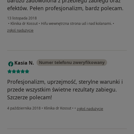
bardzo zadowolona z przebiegu zabiegu oraz
efektów. Pełen profesjonalizm, bardz polecam.
13 listopada 2018
•
Klinika dr Kossut
•
Hifu wewnętrzna strona ud i nad kolanami.
•
w opinii użytkownika Konto zostało usunięte
zgłoś nadużycie
Kasia N.
Numer telefonu zweryfikowany
K
Profesjonalizm, uprzejmość, sterylne warunki i
przede wszystkim świetne rezultaty zabiegu.
Szczerze polecam!
w opinii użytkownika Kasia N.
4 października 2018
•
Klinika dr Kossut
•
•
zgłoś nadużycie