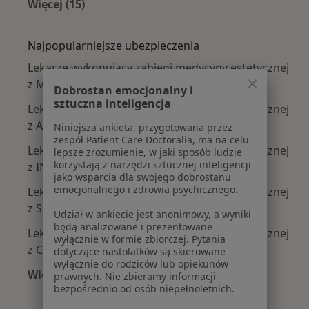
Więcej (15)
Więcej w kategorii: Najczęście leczone chorob
Najpopularniejsze ubezpieczenia
Lekarze wykonujący zabiegi medycyny estetycznej
z Medicover w Warszawie
Dobrostan emocjonalny i
sztuczna inteligencja
Lekarze wykonujący zabiegi medycyny estetycznej
z Allianz w Warszawie
Niniejsza ankieta, przygotowana przez
zespół Patient Care Doctoralia, ma na celu
Lekarze wykonujący zabiegi medycyny estetycznej
lepsze zrozumienie, w jaki sposób ludzie
korzystają z narzędzi sztucznej inteligencji
z INTER Polska w Warszawie
jako wsparcia dla swojego dobrostanu
emocjonalnego i zdrowia psychicznego.
Lekarze wykonujący zabiegi medycyny estetycznej
z Signal Iduna w Warszawie
Udział w ankiecie jest anonimowy, a wyniki
będą analizowane i prezentowane
Lekarze wykonujący zabiegi medycyny estetycznej
wyłącznie w formie zbiorczej. Pytania
z Compensa w Warszawie
dotyczące nastolatków są skierowane
wyłącznie do rodziców lub opiekunów
Więcej (7)
prawnych. Nie zbieramy informacji
bezpośrednio od osób niepełnoletnich.
Więcej w kategorii: Najpopularniejsze ubezpie