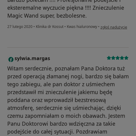
eksteremalne wyczucie piękna !!!! Znieczulenie
Magic Wand super, bezbolesne.
w opinii użytkownika
27 lutego 2020
•
Klinika dr Kossut
•
Kwas hialuronowy
•
zgłoś nadużycie
sylwia.margas
S
Witam serdecznie, poznałam Pana Doktora tuż
przed operacją złamanej nogi, bardzo się bałam
tego zabiegu, ale pan doktor z uśmiechem
przedstawił mi znieczulenie jakiemu będę
poddana oraz wprowadził bezstresową
atmosferę, serdecznie się uśmiechając, dzięki
czemu zapomniałam o moich obawach. Jestem
Panu Doktorowi bardzo wdzięczna za takie
podejście do całej sytuacji. Pozdrawiam