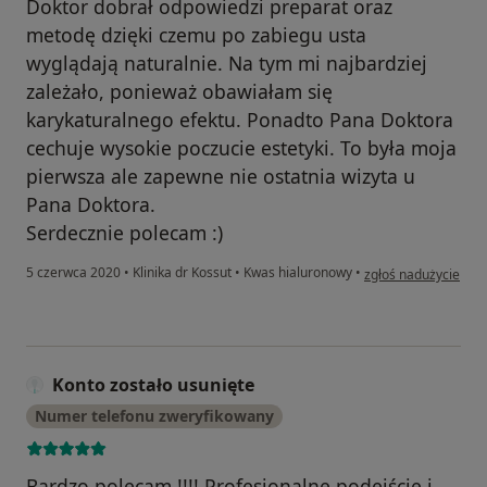
Doktor dobrał odpowiedzi preparat oraz
metodę dzięki czemu po zabiegu usta
wyglądają naturalnie. Na tym mi najbardziej
zależało, ponieważ obawiałam się
karykaturalnego efektu. Ponadto Pana Doktora
cechuje wysokie poczucie estetyki. To była moja
pierwsza ale zapewne nie ostatnia wizyta u
Pana Doktora.
Serdecznie polecam :)
w opinii użytkownik
5 czerwca 2020
•
Klinika dr Kossut
•
Kwas hialuronowy
•
zgłoś nadużycie
Konto zostało usunięte
Numer telefonu zweryfikowany
Bardzo polecam !!!! Profesjonalne podejście i