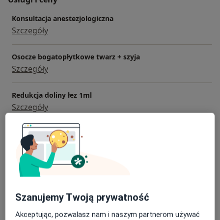
Konsultacja anestezjologiczna
Szczegóły
Osocze bogatopłytkowe twarz + szyja
Szczegóły
Redukcja doliny łez 1ml
Szczegóły
Redukcja cellulitu
Szczegóły
Redermalizacja
Szczegóły
Szanujemy Twoją prywatność
+ 112 usług
Akceptując, pozwalasz nam i naszym partnerom używać