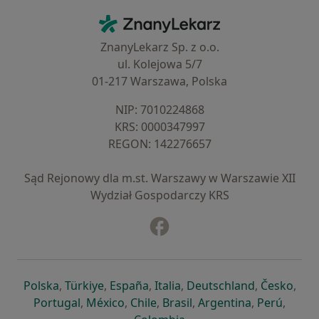
Kontakt
ZnanyLekarz - Strona główna
ZnanyLekarz Sp. z o.o.
ul. Kolejowa 5/7
01-217 Warszawa, Polska
NIP: ⁠7010224868
KRS: ⁠0000347997
REGON: ⁠142276657
Sąd Rejonowy dla m.st. Warszawy w Warszawie XII
Wydział Gospodarczy KRS
Facebook
otwiera się w nowej karcie
otwiera się w nowej karcie
otwiera się w nowej karcie
otwiera się w nowej karcie
otwiera się w nowej karci
otwiera się
otwi
Polska
,
Türkiye
,
España
,
Italia
,
Deutschland
,
Česko
,
otwiera się w nowej karcie
otwiera się w nowej karcie
otwiera się w nowej karcie
otwiera się w nowej kar
otwiera się 
otwier
Portugal
,
México
,
Chile
,
Brasil
,
Argentina
,
Perú
,