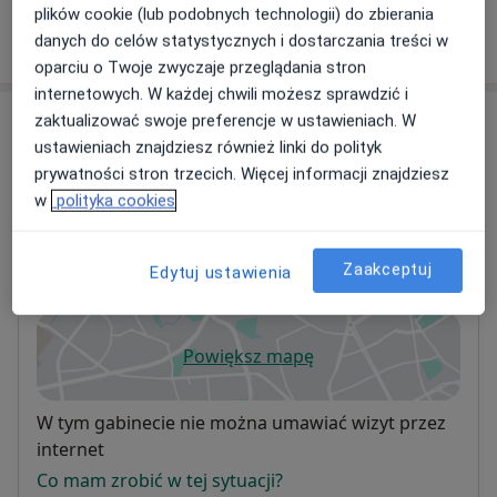
plików cookie (lub podobnych technologii) do zbierania
danych do celów statystycznych i dostarczania treści w
W jaki sposób ustalane są ceny?
oparciu o Twoje zwyczaje przeglądania stron
internetowych. W każdej chwili możesz sprawdzić i
Adresy (2)
zaktualizować swoje preferencje w ustawieniach. W
ustawieniach znajdziesz również linki do polityk
prywatności stron trzecich. Więcej informacji znajdziesz
Adres 1
Adres 2
w
polityka cookies
Klinika dr Kossut
Zaakceptuj
Edytuj ustawienia
Nike 29,
Włochy
, 02-442
Warszawa
Powiększ mapę
otwiera się w nowej karcie
Dostępność
W tym gabinecie nie można umawiać wizyt przez
internet
Co mam zrobić w tej sytuacji?