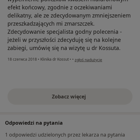
efekt końcowy, zgodnie z oczekiwaniami
delikatny, ale ze zdecydowanym zmniejszeniem
przeszkadzających mi zmarszczek.
Zdecydowanie specjalista godny polecenia -
jeżeli w przyszłości zdecyduję się na kolejne
zabiegi, umówię się na wizytę u dr Kossuta.
w opinii użytkownika Agata
18 czerwca 2018
•
Klinika dr Kossut
•
•
zgłoś nadużycie
Zobacz więcej
opinie powyżej
Odpowiedzi na pytania
1 odpowiedzi udzielonych przez lekarza na pytania