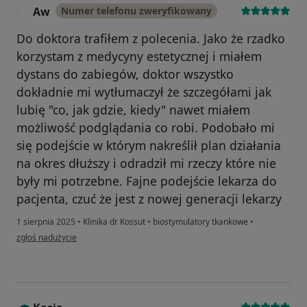
Aw
Numer telefonu zweryfikowany
A
Do doktora trafiłem z polecenia. Jako że rzadko
korzystam z medycyny estetycznej i miałem
dystans do zabiegów, doktor wszystko
dokładnie mi wytłumaczył że szczegółami jak
lubię "co, jak gdzie, kiedy" nawet miałem
możliwość podglądania co robi. Podobało mi
się podejście w którym nakreślił plan działania
na okres dłuższy i odradził mi rzeczy które nie
były mi potrzebne. Fajne podejście lekarza do
pacjenta, czuć że jest z nowej generacji lekarzy
1 sierpnia 2025
•
Klinika dr Kossut
•
biostymulatory tkankowe
•
w opinii użytkownika Aw
zgłoś nadużycie