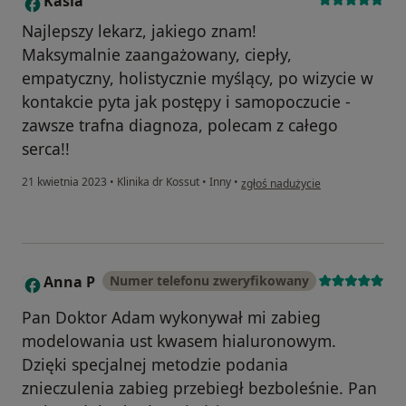
Kasia
K
Najlepszy lekarz, jakiego znam!
Maksymalnie zaangażowany, ciepły,
empatyczny, holistycznie myślący, po wizycie w
kontakcie pyta jak postępy i samopoczucie -
zawsze trafna diagnoza, polecam z całego
serca!!
w opinii użytkownika Kasia
21 kwietnia 2023
•
Klinika dr Kossut
•
Inny
•
zgłoś nadużycie
Anna P
Numer telefonu zweryfikowany
A
Pan Doktor Adam wykonywał mi zabieg
modelowania ust kwasem hialuronowym.
Dzięki specjalnej metodzie podania
znieczulenia zabieg przebiegł bezboleśnie. Pan