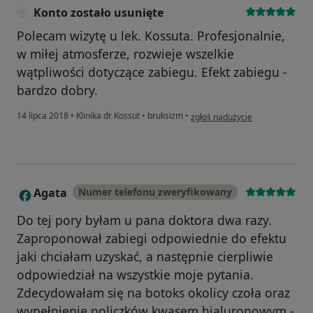
Konto zostało usunięte
Polecam wizytę u lek. Kossuta. Profesjonalnie,
w miłej atmosferze, rozwieje wszelkie
wątpliwości dotyczące zabiegu. Efekt zabiegu -
bardzo dobry.
w opinii użytkownika Konto zost
14 lipca 2018
•
Klinika dr Kossut
•
bruksizm
•
zgłoś nadużycie
Agata
Numer telefonu zweryfikowany
A
Do tej pory byłam u pana doktora dwa razy.
Zaproponował zabiegi odpowiednie do efektu
jaki chciałam uzyskać, a następnie cierpliwie
odpowiedział na wszystkie moje pytania.
Zdecydowałam się na botoks okolicy czoła oraz
wypełnienie policzków kwasem hialuronowym -