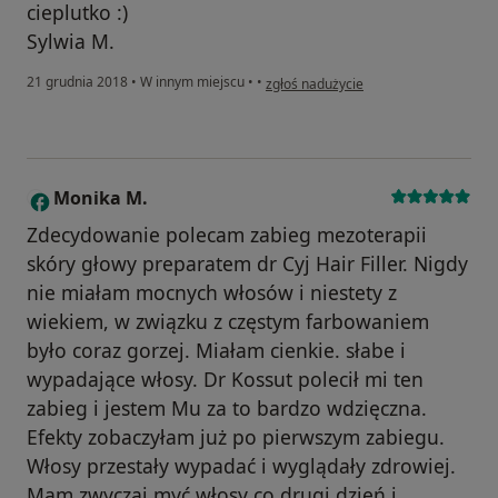
cieplutko :)
Sylwia M.
w opinii użytkownika sylwia.margas
21 grudnia 2018
•
W innym miejscu
•
•
zgłoś nadużycie
Monika M.
M
Zdecydowanie polecam zabieg mezoterapii
skóry głowy preparatem dr Cyj Hair Filler. Nigdy
nie miałam mocnych włosów i niestety z
wiekiem, w związku z częstym farbowaniem
było coraz gorzej. Miałam cienkie. słabe i
wypadające włosy. Dr Kossut polecił mi ten
zabieg i jestem Mu za to bardzo wdzięczna.
Efekty zobaczyłam już po pierwszym zabiegu.
Włosy przestały wypadać i wyglądały zdrowiej.
Mam zwyczaj myć włosy co drugi dzień i