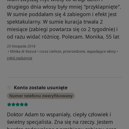
drugiego dnia włosy były mniej "przyklapnięte".
W sumie poddałam się 4 zabiegom i efekt jest
spektakularny. W sumie kuracja trwała 2
miesiące (zabiegi powtarza się co 2 tygodnie) i
od razu widać różnicę. Polecam. Monika, 55 lat
25 listopada 2018
•
Klinika dr Kossut
•
coraz cieńsze, przerzedzone, wypadające włosy
•
w opinii użytkownika Monika M.
zgłoś nadużycie
Konto zostało usunięte
Numer telefonu zweryfikowany
Doktor Adam to wspaniały, ciepły człowiek i
świetny specjalista. Zna się na rzeczy. Jestem