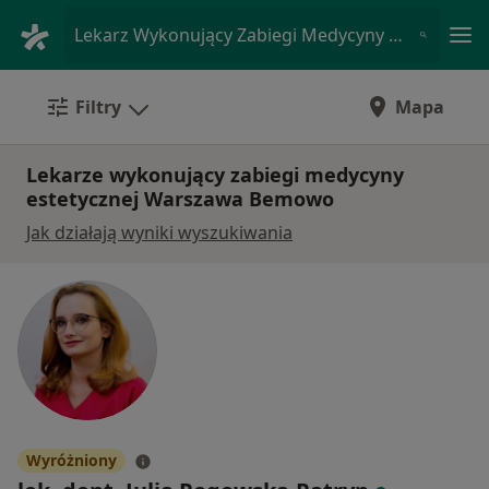
Me
Lekarz Wykonujący Zabiegi Medycyny Estetycznej • Bemowo, Warszawa, mazowieckie
Filtry
Mapa
Lekarze wykonujący zabiegi medycyny
estetycznej Warszawa Bemowo
Jak działają wyniki wyszukiwania
Wyróżniony