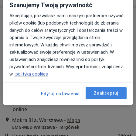
Szanujemy Twoją prywatność
Akceptując, pozwalasz nam i naszym partnerom używać
plików cookie (lub podobnych technologii) do zbierania
danych do celów statystycznych i dostarczania treści w
oparciu o Twoje zwyczaje przeglądania stron
internetowych. W każdej chwili możesz sprawdzić i
zaktualizować swoje preferencje w ustawieniach. W
ustawieniach znajdziesz również linki do polityk
Bezpieczne płatności
prywatności stron trzecich. Więcej informacji znajdziesz
dr n. med. Marta Durka - Kęsy
w
polityka cookies
·
Lekarz wykonujący zabiegi medycyny estetycznej, Neurolog
Więcej
Zaakceptuj
103 opinie
Edytuj ustawienia
Popularny specjalista: pacjenci chętnie płacą
online
Mokra 31a, Warszawa
•
Mapa
EMG-MED Warszawa - Targówek