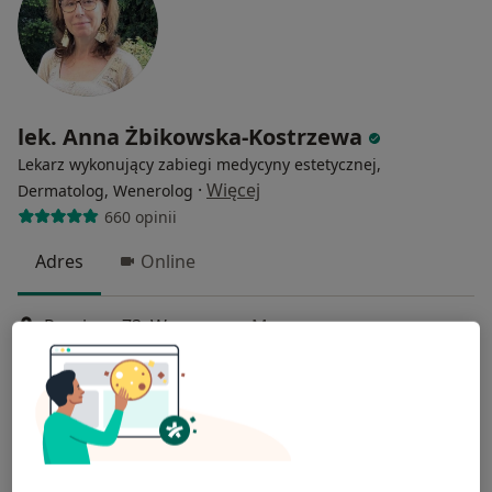
lek. Anna Żbikowska-Kostrzewa
Lekarz wykonujący zabiegi medycyny estetycznej,
·
Więcej
Dermatolog, Wenerolog
660 opinii
Adres
Online
Rumiana 73, Warszawa
•
Mapa
Gabinet Dermatologii i Dermatologii Estetycznej Wilanów
Mezoterapia
od 350 zł
Specjalista nie oferuje umawiania online pod tym adresem.
Poproś o wizytę