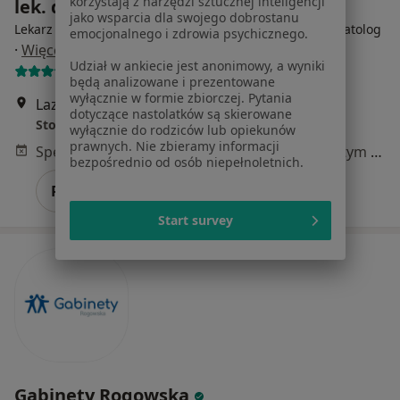
korzystają z narzędzi sztucznej inteligencji
lek. dent. Katarzyna Zych
jako wsparcia dla swojego dobrostanu
Lekarz wykonujący zabiegi medycyny estetycznej, Stomatolog
emocjonalnego i zdrowia psychicznego.
·
Więcej
Udział w ankiecie jest anonimowy, a wyniki
2 opinie
będą analizowane i prezentowane
wyłącznie w formie zbiorczej. Pytania
Lazurowa 71A, Warszawa
•
Mapa
dotyczące nastolatków są skierowane
Stomatologia Medicover Warszawa Lazurowa
wyłącznie do rodziców lub opiekunów
prawnych. Nie zbieramy informacji
Specjalista nie oferuje umawiania online pod tym adresem.
bezpośrednio od osób niepełnoletnich.
Poproś o wizytę
Start survey
Gabinety Rogowska