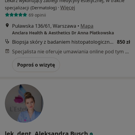
Lekarz wykonujący zabiegi medycyny estetycznej, W trakcie
·
Więcej
specjalizacji (Dermatolog)
69 opinii
Puławska 136/61, Warszawa
•
Mapa
Anclara Health & Aesthetics Dr Anna Płatkowska
Biopsja skóry z badaniem histopatologicznym
850 zł
Specjalista nie oferuje umawiania online pod tym adresem.
Poproś o wizytę
lek. dent. Aleksandra Busch