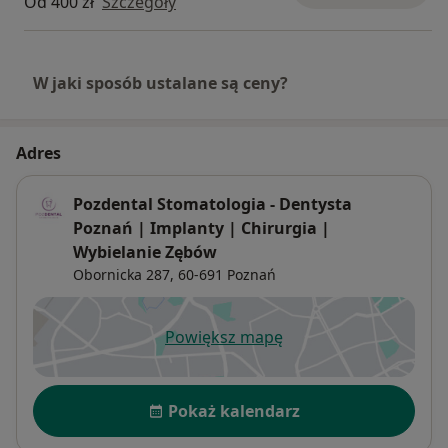
Od 400 zł
Szczegóły
W jaki sposób ustalane są ceny?
Adres
Pozdental Stomatologia - Dentysta
Poznań | Implanty | Chirurgia |
Wybielanie Zębów
Obornicka 287,
60-691
Poznań
Powiększ mapę
otwiera się w nowej karcie
Dostępność
Pokaż kalendarz