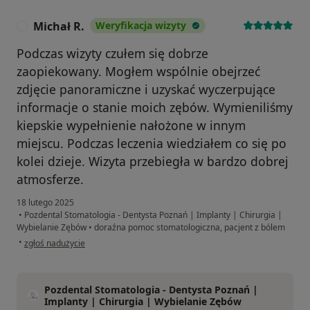
Michał R.
Weryfikacja wizyty
M
Podczas wizyty czułem się dobrze
zaopiekowany. Mogłem wspólnie obejrzeć
zdjęcie panoramiczne i uzyskać wyczerpujące
informacje o stanie moich zębów. Wymieniliśmy
kiepskie wypełnienie nałożone w innym
miejscu. Podczas leczenia wiedziałem co się po
kolei dzieje. Wizyta przebiegła w bardzo dobrej
atmosferze.
18 lutego 2025
•
Pozdental Stomatologia - Dentysta Poznań | Implanty | Chirurgia |
Wybielanie Zębów
•
doraźna pomoc stomatologiczna, pacjent z bólem
w opinii użytkownika Michał R.
•
zgłoś nadużycie
Pozdental Stomatologia - Dentysta Poznań |
Implanty | Chirurgia | Wybielanie Zębów