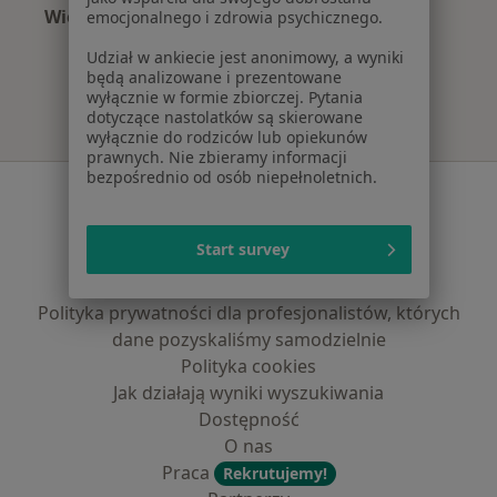
Więcej (15)
emocjonalnego i zdrowia psychicznego.
Więcej w kategorii: Najczęście leczone chorob
Udział w ankiecie jest anonimowy, a wyniki
będą analizowane i prezentowane
wyłącznie w formie zbiorczej. Pytania
dotyczące nastolatków są skierowane
wyłącznie do rodziców lub opiekunów
prawnych. Nie zbieramy informacji
bezpośrednio od osób niepełnoletnich.
Serwis
Regulamin
Start survey
Polityka prywatności pacjentów
Polityka prywatności profesjonalistów
Polityka prywatności dla profesjonalistów, których
dane pozyskaliśmy samodzielnie
Polityka cookies
Jak działają wyniki wyszukiwania
Dostępność
O nas
Praca
Rekrutujemy!