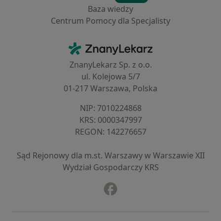
Baza wiedzy
Centrum Pomocy dla Specjalisty
Kontakt
ZnanyLekarz - Strona główna
ZnanyLekarz Sp. z o.o.
ul. Kolejowa 5/7
01-217 Warszawa, Polska
NIP: ⁠7010224868
KRS: ⁠0000347997
REGON: ⁠142276657
Sąd Rejonowy dla m.st. Warszawy w Warszawie XII
Wydział Gospodarczy KRS
Facebook
otwiera się w nowej karcie