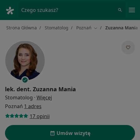
Me
Czego szukasz?
Strona Główna
Stomatolog
Poznań
Zuzanna Mania
Zmień miasto
lek. dent.
Zuzanna Mania
O specjalizacjach
Stomatolog
·
Więcej
Poznań
1 adres
17 opinii
Umów wizytę