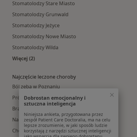
Stomatolodzy Stare Miasto
Stomatolodzy Grunwald
Stomatolodzy Jeżyce
Stomatolodzy Nowe Miasto
Stomatolodzy Wilda
Więcej (2)
Więcej w kategorii: Stomatolodzy w pobliżu
Najczęście leczone choroby
Ból zęba w Poznaniu
Próchnica w Poznaniu
Dobrostan emocjonalny i
sztuczna inteligencja
Braki zębowe w Poznaniu
Niniejsza ankieta, przygotowana przez
Nadwrażliwość zębów w Poznaniu
zespół Patient Care Doctoralia, ma na celu
lepsze zrozumienie, w jaki sposób ludzie
Choroby miazgi w Poznaniu
korzystają z narzędzi sztucznej inteligencji
jako wsparcia dla swojego dobrostanu