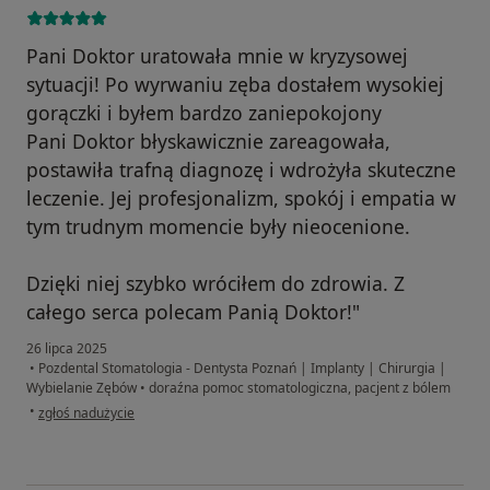
Pani Doktor uratowała mnie w kryzysowej
sytuacji! Po wyrwaniu zęba dostałem wysokiej
gorączki i byłem bardzo zaniepokojony
Pani Doktor błyskawicznie zareagowała,
postawiła trafną diagnozę i wdrożyła skuteczne
leczenie. Jej profesjonalizm, spokój i empatia w
tym trudnym momencie były nieocenione.
Dzięki niej szybko wróciłem do zdrowia. Z
całego serca polecam Panią Doktor!"
26 lipca 2025
•
Pozdental Stomatologia - Dentysta Poznań | Implanty | Chirurgia |
Wybielanie Zębów
•
doraźna pomoc stomatologiczna, pacjent z bólem
w opinii użytkownika Damian Napierała
•
zgłoś nadużycie