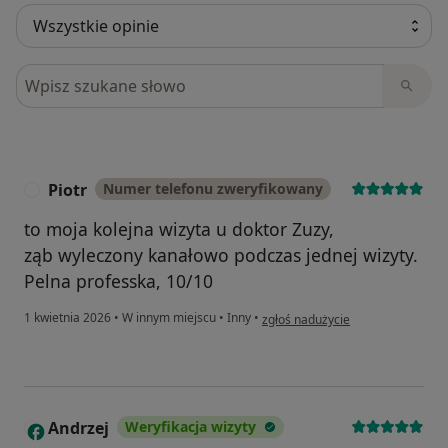
Szukaj w opiniach
Piotr
Numer telefonu zweryfikowany
P
to moja kolejna wizyta u doktor Zuzy,
ząb wyleczony kanałowo podczas jednej wizyty.
Pelna professka, 10/10
w opinii użytkownika Piotr
1 kwietnia 2026
•
W innym miejscu
•
Inny
•
zgłoś nadużycie
Andrzej
Weryfikacja wizyty
A