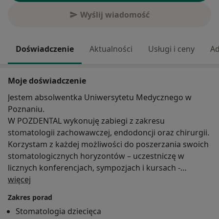
Wyślij wiadomość
Doświadczenie
Aktualności
Usługi i ceny
Ad
Moje doświadczenie
Jestem absolwentka Uniwersytetu Medycznego w
Poznaniu.
W POZDENTAL wykonuję zabiegi z zakresu
stomatologii zachowawczej, endodoncji oraz chirurgii.
Korzystam z każdej możliwości do poszerzania swoich
stomatologicznych horyzontów – uczestniczę w
licznych konferencjach, sympozjach i kursach -
O mnie
wszystko po to, by jak najlepiej dbać o zdrowie i piękne
więcej
zęby moich Pacjentów. Ogromnie cieszy mnie ich
Zakres porad
zaufanie, dlatego staram się zaopiekować każdą
Stomatologia dziecięca
osobą najlepiej jak potrafię.