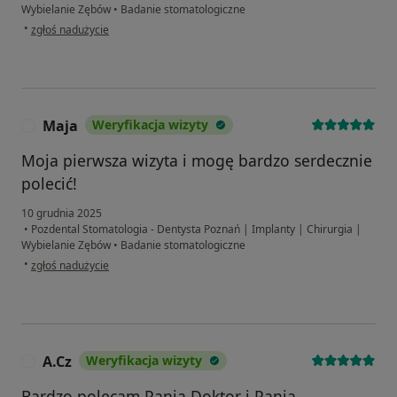
Wybielanie Zębów
•
Badanie stomatologiczne
w opinii użytkownika Zofia
•
zgłoś nadużycie
Maja
Weryfikacja wizyty
M
Moja pierwsza wizyta i mogę bardzo serdecznie
polecić!
10 grudnia 2025
•
Pozdental Stomatologia - Dentysta Poznań | Implanty | Chirurgia |
Wybielanie Zębów
•
Badanie stomatologiczne
w opinii użytkownika Maja
•
zgłoś nadużycie
A.Cz
Weryfikacja wizyty
A
Bardzo polecam Pania Doktor i Pania