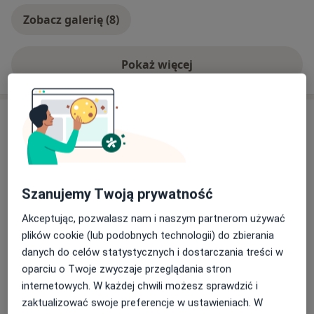
Zobacz galerię (8)
Pokaż więcej
o doświadczeniu
Aktualności
lek. dent. Zuzanna Mania
Obornicka 287, 60-691 Poznań
Czy wiesz, że w Pozdental możesz odmienić swój
Szanujemy Twoją prywatność
uśmiech już w czasie jednej wizyty, a przy tym
zadbać o zdrowie zębów?
Akceptując, pozwalasz nam i naszym partnerom używać
plików cookie (lub podobnych technologii) do zbierania
Zabieg wybielania regeneracyjnego pozwala:
danych do celów statystycznych i dostarczania treści w
- widocznie rozjaśnić kolor zębów (usunąć plamy i
Dowiedz się więcej
oparciu o Twoje zwyczaje przeglądania stron
przebarwienia)
internetowych. W każdej chwili możesz sprawdzić i
01/07/2024
- skutecznie odbudować szkliwo zębów (dzięki
zaktualizować swoje preferencje w ustawieniach. W