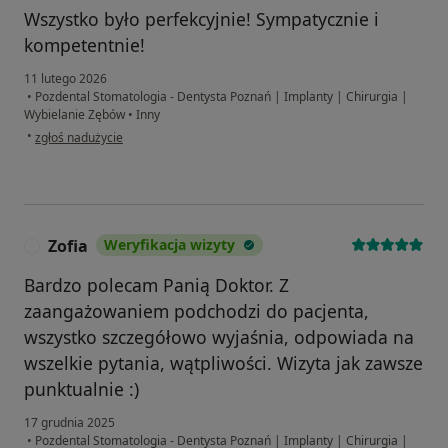
Wszystko było perfekcyjnie! Sympatycznie i
kompetentnie!
11 lutego 2026
•
Pozdental Stomatologia - Dentysta Poznań | Implanty | Chirurgia |
Wybielanie Zębów
•
Inny
w opinii użytkownika Andrzej
•
zgłoś nadużycie
Zofia
Weryfikacja wizyty
Z
Bardzo polecam Panią Doktor. Z
zaangażowaniem podchodzi do pacjenta,
wszystko szczegółowo wyjaśnia, odpowiada na
wszelkie pytania, wątpliwości. Wizyta jak zawsze
punktualnie :)
17 grudnia 2025
•
Pozdental Stomatologia - Dentysta Poznań | Implanty | Chirurgia |