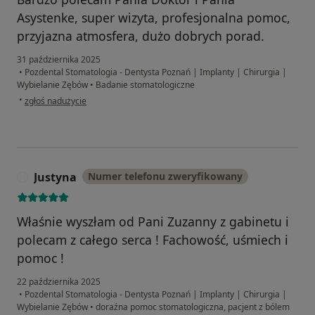
Asystenke, super wizyta, profesjonalna pomoc,
przyjazna atmosfera, dużo dobrych porad.
31 października 2025
•
Pozdental Stomatologia - Dentysta Poznań | Implanty | Chirurgia |
Wybielanie Zębów
•
Badanie stomatologiczne
w opinii użytkownika A.Cz
•
zgłoś nadużycie
Justyna
Numer telefonu zweryfikowany
J
Właśnie wyszłam od Pani Zuzanny z gabinetu i
polecam z całego serca ! Fachowość, uśmiech i
pomoc !
22 października 2025
•
Pozdental Stomatologia - Dentysta Poznań | Implanty | Chirurgia |
Wybielanie Zębów
•
doraźna pomoc stomatologiczna, pacjent z bólem