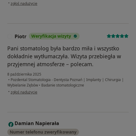
w opinii użytkownika Justyna
•
zgłoś nadużycie
Piotr
Weryfikacja wizyty
P
Pani stomatolog była bardzo miła i wszystko
dokładnie wytłumaczyła. Wizyta przebiegła w
przyjemnej atmosferze – polecam.
8 października 2025
•
Pozdental Stomatologia - Dentysta Poznań | Implanty | Chirurgia |
Wybielanie Zębów
•
Badanie stomatologiczne
w opinii użytkownika Piotr
•
zgłoś nadużycie
Damian Napierała
D
Numer telefonu zweryfikowany