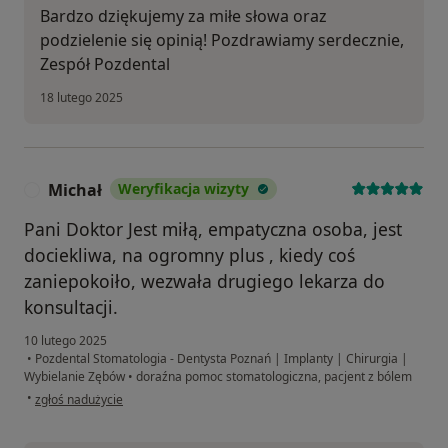
Bardzo dziękujemy za miłe słowa oraz
podzielenie się opinią! Pozdrawiamy serdecznie,
Zespół Pozdental
18 lutego 2025
Michał
Weryfikacja wizyty
M
Pani Doktor Jest miłą, empatyczna osoba, jest
dociekliwa, na ogromny plus , kiedy coś
zaniepokoiło, wezwała drugiego lekarza do
konsultacji.
10 lutego 2025
•
Pozdental Stomatologia - Dentysta Poznań | Implanty | Chirurgia |
Wybielanie Zębów
•
doraźna pomoc stomatologiczna, pacjent z bólem
w opinii użytkownika Michał
•
zgłoś nadużycie