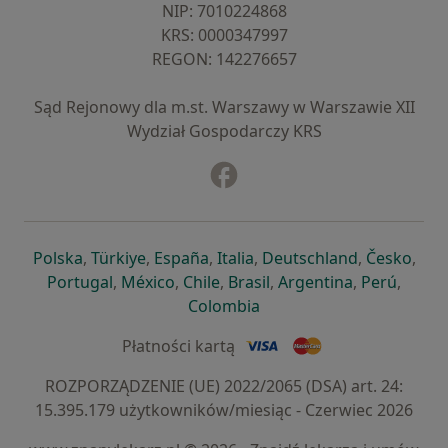
NIP: ⁠7010224868
KRS: ⁠0000347997
REGON: ⁠142276657
Sąd Rejonowy dla m.st. Warszawy w Warszawie XII
Wydział Gospodarczy KRS
Facebook
otwiera się w nowej karcie
otwiera się w nowej karcie
otwiera się w nowej karcie
otwiera się w nowej karcie
otwiera się w nowej karci
otwiera się
otwi
Polska
,
Türkiye
,
España
,
Italia
,
Deutschland
,
Česko
,
otwiera się w nowej karcie
otwiera się w nowej karcie
otwiera się w nowej karcie
otwiera się w nowej kar
otwiera się 
otwier
Portugal
,
México
,
Chile
,
Brasil
,
Argentina
,
Perú
,
otwiera się w nowej karc
Colombia
Płatności kartą
ROZPORZĄDZENIE (UE) 2022/2065 (DSA) art. 24:
15.395.179 użytkowników/miesiąc - Czerwiec 2026