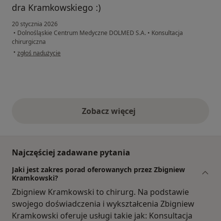
dra Kramkowskiego :)
20 stycznia 2026
•
Dolnośląskie Centrum Medyczne DOLMED S.A.
•
Konsultacja
chirurgiczna
w opinii użytkownika Sylwia
•
zgłoś nadużycie
Zobacz więcej
opinie powyżej
Najczęściej zadawane pytania
Jaki jest zakres porad oferowanych przez Zbigniew
Kramkowski?
Zbigniew Kramkowski to chirurg. Na podstawie
swojego doświadczenia i wykształcenia Zbigniew
Kramkowski oferuje usługi takie jak: Konsultacja