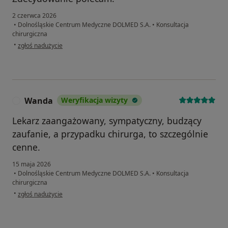
2 czerwca 2026
•
Dolnośląskie Centrum Medyczne DOLMED S.A.
•
Konsultacja
chirurgiczna
w opinii użytkownika Serhii S
•
zgłoś nadużycie
Wanda
Weryfikacja wizyty
W
Lekarz zaangażowany, sympatyczny, budzący
zaufanie, a przypadku chirurga, to szczególnie
cenne.
15 maja 2026
•
Dolnośląskie Centrum Medyczne DOLMED S.A.
•
Konsultacja
chirurgiczna
w opinii użytkownika Wanda
•
zgłoś nadużycie