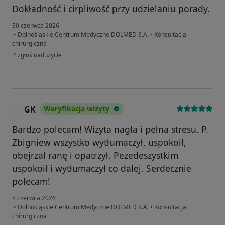
Dokładność i cirpliwość przy udzielaniu porady.
30 czerwca 2026
•
Dolnośląskie Centrum Medyczne DOLMED S.A.
•
Konsultacja
chirurgiczna
w opinii użytkownika Andrzej
•
zgłoś nadużycie
GK
Weryfikacja wizyty
G
Bardzo polecam! Wizyta nagła i pełna stresu. P.
Zbigniew wszystko wytłumaczył, uspokoił,
obejrzał ranę i opatrzył. Pezedeszystkim
uspokoił i wytłumaczył co dalej. Serdecznie
polecam!
5 czerwca 2026
•
Dolnośląskie Centrum Medyczne DOLMED S.A.
•
Konsultacja
chirurgiczna
w opinii użytkownika GK