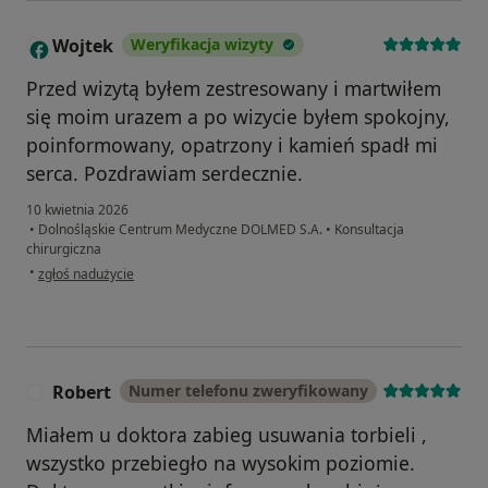
Wojtek
Weryfikacja wizyty
W
Przed wizytą byłem zestresowany i martwiłem
się moim urazem a po wizycie byłem spokojny,
poinformowany, opatrzony i kamień spadł mi
serca. Pozdrawiam serdecznie.
10 kwietnia 2026
•
Dolnośląskie Centrum Medyczne DOLMED S.A.
•
Konsultacja
chirurgiczna
w opinii użytkownika Wojtek
•
zgłoś nadużycie
Robert
Numer telefonu zweryfikowany
R
Miałem u doktora zabieg usuwania torbieli ,
wszystko przebiegło na wysokim poziomie.