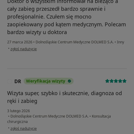
Doktor o wszystkim informował na bieżąco a
cały zabieg przeszedł bardzo sprawnie i
profesjonalnie. Czułem się mocno
zaopiekowany pod kątem medycznym. Polecam
bardzo wizyty u doktora
27 marca 2026
•
Dolnośląskie Centrum Medyczne DOLMED S.A.
•
Inny
w opinii użytkownika Robert
•
zgłoś nadużycie
DR
Weryfikacja wizyty
D
Wizyta super, szybko i skutecznie, diagnoza od
ręki i zabieg
3 lutego 2026
•
Dolnośląskie Centrum Medyczne DOLMED S.A.
•
Konsultacja
chirurgiczna
w opinii użytkownika DR
•
zgłoś nadużycie