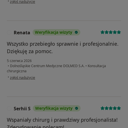
•
zgłoś nadużycie
Renata
Weryfikacja wizyty
R
Wszystko przebiegło sprawnie i profesjonalnie.
Dziękuję za pomoc.
5 czerwca 2026
•
Dolnośląskie Centrum Medyczne DOLMED S.A.
•
Konsultacja
chirurgiczna
w opinii użytkownika Renata
•
zgłoś nadużycie
Serhii S
Weryfikacja wizyty
S
Wspaniały chirurg i prawdziwy profesjonalista!
Zdecydowanie polecam!