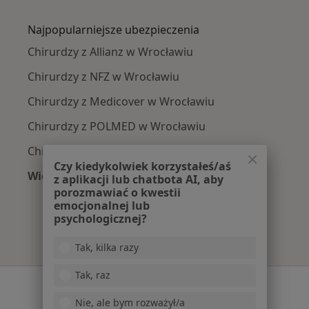
Więcej w kategorii: Najczęście leczone chorob
Najpopularniejsze ubezpieczenia
Chirurdzy z Allianz w Wrocławiu
Chirurdzy z NFZ w Wrocławiu
Chirurdzy z Medicover w Wrocławiu
Chirurdzy z POLMED w Wrocławiu
Chirurdzy z INTER Polska w Wrocławiu
Czy kiedykolwiek korzystałeś/aś
Więcej (3)
z aplikacji lub chatbota AI, aby
Więcej w kategorii: Najpopularniejsze ubezpie
porozmawiać o kwestii
emocjonalnej lub
psychologicznej?
Tak, kilka razy
Tak, raz
Serwis
Nie, ale bym rozważył/a