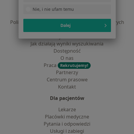
Regulamin
Polityka prywatności pacjentów
Nie, i nie ufam temu
Polityka prywatności profesjonalistów
Polityka prywatności dla profesjonalistów, których
Dalej
dane pozyskaliśmy samodzielnie
Polityka cookies
Jak działają wyniki wyszukiwania
Dostępność
O nas
Praca
Rekrutujemy!
Partnerzy
Centrum prasowe
Kontakt
Dla pacjentów
Lekarze
Placówki medyczne
Pytania i odpowiedzi
Usługi i zabiegi