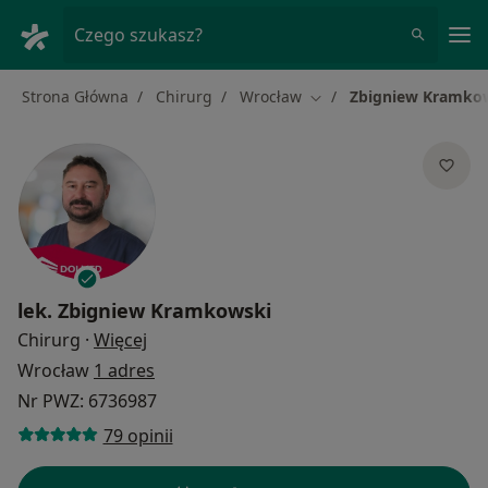
Me
Czego szukasz?
Strona Główna
Chirurg
Wrocław
Zbigniew Kramko
Zmień miasto
lek.
Zbigniew Kramkowski
O specjalizacjach
Chirurg
·
Więcej
Wrocław
1 adres
Nr PWZ: 6736987
79 opinii