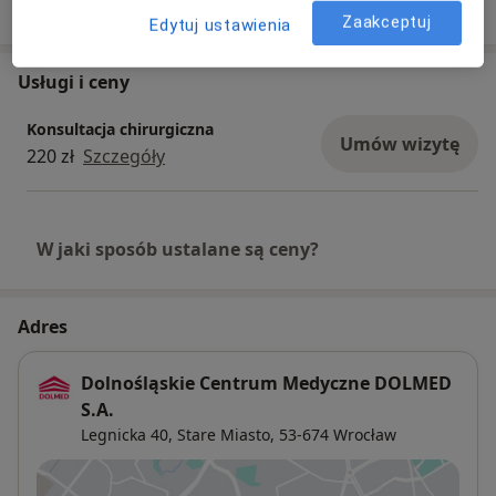
Zaakceptuj
Edytuj ustawienia
Usługi i ceny
Konsultacja chirurgiczna
Umów wizytę
220 zł
Szczegóły
W jaki sposób ustalane są ceny?
Adres
Dolnośląskie Centrum Medyczne DOLMED
S.A.
Legnicka 40,
Stare Miasto
, 53-674
Wrocław