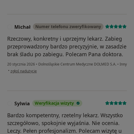
Michał
Numer telefonu zweryfikowany
M
Rzeczowy, konkretny i uprzejmy lekarz. Zabieg
przeprowadzony bardzo precyzyjnie, w zasadzie
brak śladu po zabiegu. Polecam Pana doktora.
20 stycznia 2026
•
Dolnośląskie Centrum Medyczne DOLMED S.A.
•
Inny
w opinii użytkownika Michał
•
zgłoś nadużycie
Sylwia
Weryfikacja wizyty
S
Bardzo kompetentny, rzetelny lekarz. Wszystko
szczegółowo, spokojnie wyjaśnia. Nie ocenia.
Leczy. Pełen profesjonalizm. Polecam wizytę u