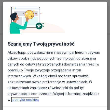
Zobacz galerię (8)
Pokaż więcej
o doświadczeniu
Aktualności
Szanujemy Twoją prywatność
lek. Zbigniew Kramkowski
Akceptując, pozwalasz nam i naszym partnerom używać
Legnicka 40, 53-674 Wrocław
plików cookie (lub podobnych technologii) do zbierania
DCM DOLMED
danych do celów statystycznych i dostarczania treści w
oparciu o Twoje zwyczaje przeglądania stron
internetowych. W każdej chwili możesz sprawdzić i
30/04/2025
zaktualizować swoje preferencje w ustawieniach. W
ustawieniach znajdziesz również linki do polityk
prywatności stron trzecich. Więcej informacji znajdziesz
w
polityka cookies