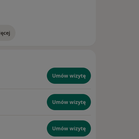
ęcej
doświadczeniu
Umów wizytę
Umów wizytę
Umów wizytę