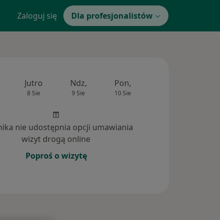
Zaloguj się
Dla profesjonalistów
Jutro
Ndz,
Pon,
Wt,
Śr,
8 Sie
9 Sie
10 Sie
11 Sie
12 Si
inika nie udostępnia opcji umawiania
wizyt drogą online
Poproś o wizytę