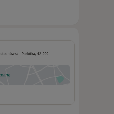
stochówka - Parkitka
, 42-202
 mapę
wiera się w nowej karcie