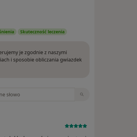
śnienia
Skuteczność leczenia
rujemy je zgodnie z naszymi
iach i sposobie obliczania gwiazdek
ięcej o opiniach
niach