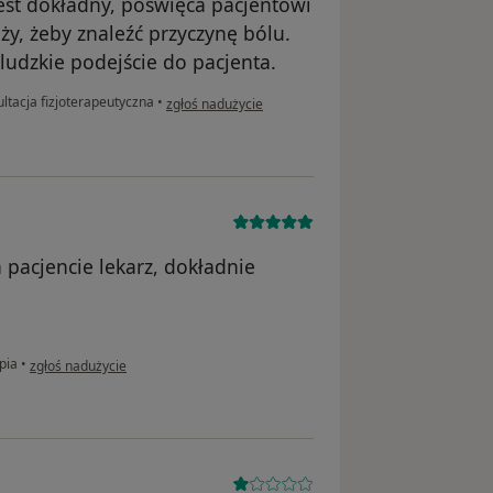
jest dokładny, poświęca pacjentowi
ąży, żeby znaleźć przyczynę bólu.
 ludzkie podejście do pacjenta.
w opinii użytkownika Zuzia
ltacja fizjoterapeutyczna
•
zgłoś nadużycie
 pacjencie lekarz, dokładnie
w opinii użytkownika Kamila
pia
•
zgłoś nadużycie