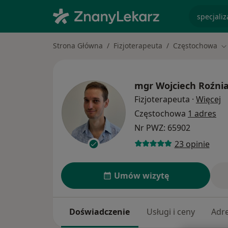
specjaliz
Strona Główna
Fizjoterapeuta
Częstochowa
Z
mgr
Wojciech Roźni
O
Fizjoterapeuta
·
Więcej
Częstochowa
1 adres
Nr PWZ: 65902
23 opinie
Umów wizytę
Doświadczenie
Usługi i ceny
Adr