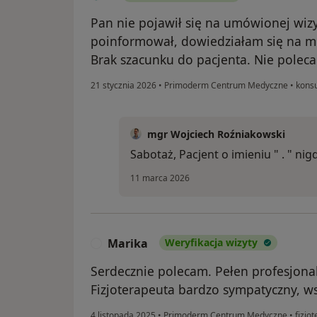
Pan nie pojawił się na umówionej wizy
poinformował, dowiedziałam się na mi
Brak szacunku do pacjenta. Nie polec
21 stycznia 2026
•
Primoderm Centrum Medyczne
•
konsu
mgr Wojciech Roźniakowski
Sabotaż, Pacjent o imieniu " . " ni
11 marca 2026
Marika
Weryfikacja wizyty
M
Serdecznie polecam. Pełen profesjona
Fizjoterapeuta bardzo sympatyczny, w
4 listopada 2025
•
Primoderm Centrum Medyczne
•
fizjot