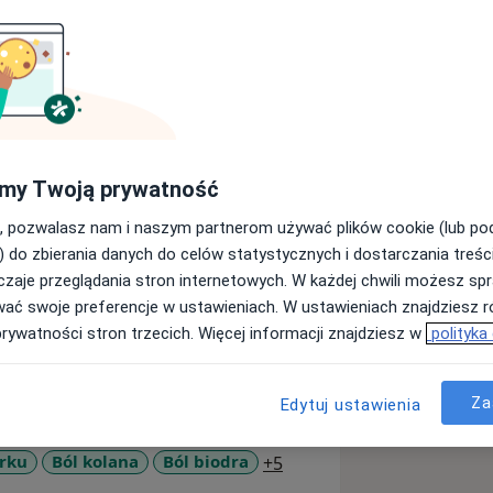
 szczebla - masażysty.
em na Śląskim Uniwersytecie
ę szeroko rozumianej terapii manualne
my Twoją prywatność
, pozwalasz nam i naszym partnerom używać plików cookie (lub p
) do zbierania danych do celów statystycznych i dostarczania treśc
ziowego (FDM)
zaje przeglądania stron internetowych. W każdej chwili możesz spr
x'a
wać swoje preferencje w ustawieniach. W ustawieniach znajdziesz ró
prywatności stron trzecich. Więcej informacji znajdziesz w
polityka
specjalizowałem się w leczeniu chorób
anipulacjach krótkodźwigniowych
Za
Edytuj ustawienia
a11y_sr_more_diseases
arku
Ból kolana
Ból biodra
+5