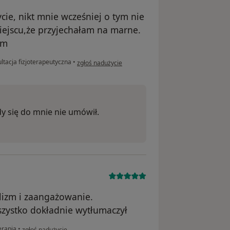
cie, nikt mnie wcześniej o tym nie
ejscu,że przyjechałam na marne.
am
w opinii użytkownika .
ltacja fizjoterapeutyczna
•
zgłoś nadużycie
gdy się do mnie nie umówił.
lizm i zaangażowanie.
szystko dokładnie wytłumaczył
w opinii użytkownika Marika
erapia
•
zgłoś nadużycie