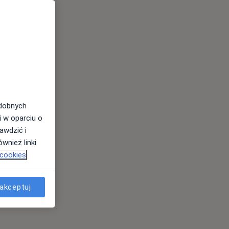
odobnych
i w oparciu o
awdzić i
wnież linki
 cookies
akceptuj