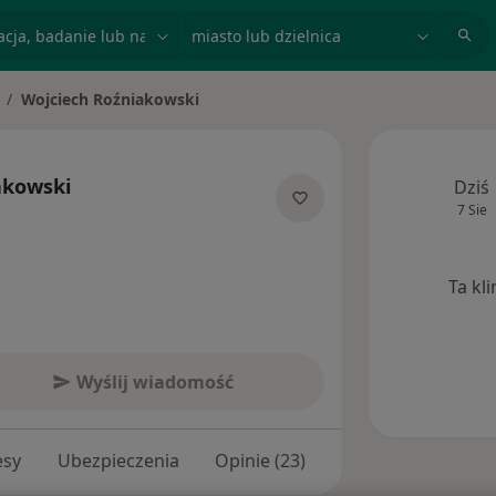
acja, badanie lub nazwisko
miasto lub dzielnica
Wojciech Roźniakowski
mień miasto
akowski
Dziś
7 Sie
 specjalizacjach
Ta kl
Wyślij wiadomość
esy
Ubezpieczenia
Opinie (23)