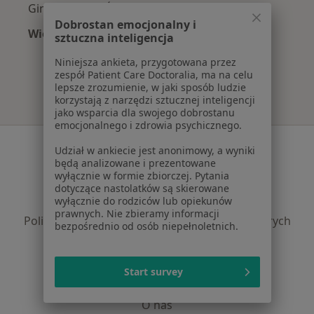
Ginekolodzy z Świat Zdrowia w Krakowie
Dobrostan emocjonalny i
Więcej (12)
sztuczna inteligencja
Więcej w kategorii: Najpopularniejsze ubezpi
Niniejsza ankieta, przygotowana przez
zespół Patient Care Doctoralia, ma na celu
lepsze zrozumienie, w jaki sposób ludzie
korzystają z narzędzi sztucznej inteligencji
jako wsparcia dla swojego dobrostanu
emocjonalnego i zdrowia psychicznego.
Serwis
Udział w ankiecie jest anonimowy, a wyniki
będą analizowane i prezentowane
Regulamin
wyłącznie w formie zbiorczej. Pytania
Polityka prywatności pacjentów
dotyczące nastolatków są skierowane
wyłącznie do rodziców lub opiekunów
Polityka prywatności profesjonalistów
prawnych. Nie zbieramy informacji
Polityka prywatności dla profesjonalistów, których
bezpośrednio od osób niepełnoletnich.
dane pozyskaliśmy samodzielnie
Polityka cookies
Jak działają wyniki wyszukiwania
Start survey
Dostępność
O nas