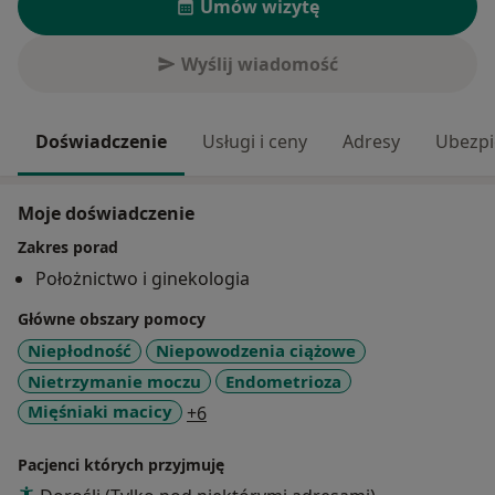
Umów wizytę
Wyślij wiadomość
Doświadczenie
Usługi i ceny
Adresy
Ubezpi
Moje doświadczenie
Zakres porad
Położnictwo i ginekologia
Główne obszary pomocy
Niepłodność
Niepowodzenia ciążowe
Nietrzymanie moczu
Endometrioza
a11y_sr_more_diseases
Mięśniaki macicy
+6
Pacjenci których przyjmuję