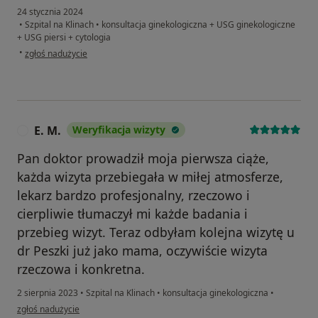
24 stycznia 2024
•
Szpital na Klinach
•
konsultacja ginekologiczna + USG ginekologiczne
+ USG piersi + cytologia
w opinii użytkownika Gosia
•
zgłoś nadużycie
E. M.
Weryfikacja wizyty
E
Pan doktor prowadził moja pierwsza ciąże,
każda wizyta przebiegała w miłej atmosferze,
lekarz bardzo profesjonalny, rzeczowo i
cierpliwie tłumaczył mi każde badania i
przebieg wizyt. Teraz odbyłam kolejna wizytę u
dr Peszki już jako mama, oczywiście wizyta
rzeczowa i konkretna.
2 sierpnia 2023
•
Szpital na Klinach
•
konsultacja ginekologiczna
•
w opinii użytkownika E. M.
zgłoś nadużycie