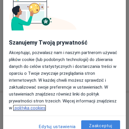
Usunięcie mięśniaków macicy
Umów wizytę
Szczegóły
USG ginekologiczne transvaginalne
Szanujemy Twoją prywatność
Umów wizytę
Od 239 zł
Szczegóły
Akceptując, pozwalasz nam i naszym partnerom używać
plików cookie (lub podobnych technologii) do zbierania
+ 16 usług
danych do celów statystycznych i dostarczania treści w
oparciu o Twoje zwyczaje przeglądania stron
W jaki sposób ustalane są ceny?
internetowych. W każdej chwili możesz sprawdzić i
zaktualizować swoje preferencje w ustawieniach. W
ustawieniach znajdziesz również linki do polityk
Adresy (3)
prywatności stron trzecich. Więcej informacji znajdziesz
w
polityka cookies
Adres 1
Adres 2
Adres 3
Zaakceptuj
Edytuj ustawienia