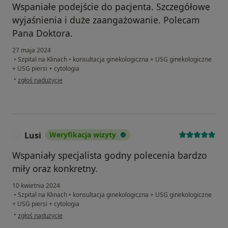
Wspaniałe podejście do pacjenta. Szczegółowe
wyjaśnienia i duże zaangażowanie. Polecam
Pana Doktora.
27 maja 2024
•
Szpital na Klinach
•
konsultacja ginekologiczna + USG ginekologiczne
+ USG piersi + cytologia
w opinii użytkownika Marta
•
zgłoś nadużycie
Lusi
Weryfikacja wizyty
L
Wspaniały specjalista godny polecenia bardzo
miły oraz konkretny.
10 kwietnia 2024
•
Szpital na Klinach
•
konsultacja ginekologiczna + USG ginekologiczne
+ USG piersi + cytologia
w opinii użytkownika Lusi
•
zgłoś nadużycie