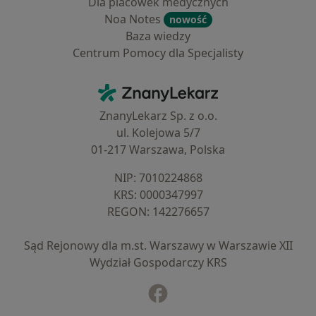
Dla placówek medycznych
Noa Notes
nowość
Baza wiedzy
Centrum Pomocy dla Specjalisty
Kontakt
ZnanyLekarz - Strona główna
ZnanyLekarz Sp. z o.o.
ul. Kolejowa 5/7
01-217 Warszawa, Polska
NIP: ⁠7010224868
KRS: ⁠0000347997
REGON: ⁠142276657
Sąd Rejonowy dla m.st. Warszawy w Warszawie XII
Wydział Gospodarczy KRS
Facebook
otwiera się w nowej karcie