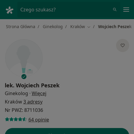
Me
Czego szukasz?
Strona Główna
Ginekolog
Kraków
Wojciech Peszek
Zmień miasto
lek.
Wojciech Peszek
O specjalizacjach
Ginekolog
·
Więcej
Kraków
3 adresy
Nr PWZ: 8711036
64 opinie