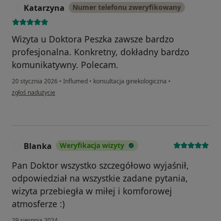
Katarzyna
Numer telefonu zweryfikowany
K
Wizyta u Doktora Peszka zawsze bardzo
profesjonalna. Konkretny, dokładny bardzo
komunikatywny. Polecam.
20 stycznia 2026
•
Influmed
•
konsultacja ginekologiczna
•
w opinii użytkownika Katarzyna
zgłoś nadużycie
Blanka
Weryfikacja wizyty
B
Pan Doktor wszystko szczegółowo wyjaśnił,
odpowiedział na wszystkie zadane pytania,
wizyta przebiegła w miłej i komforowej
atmosferze :)
29 sierpnia 2024