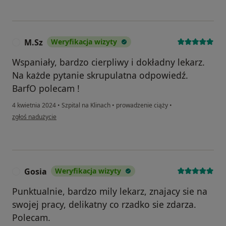
M.Sz
Weryfikacja wizyty
M
Wspaniały, bardzo cierpliwy i dokładny lekarz.
Na każde pytanie skrupulatna odpowiedź.
BarfO polecam !
4 kwietnia 2024
•
Szpital na Klinach
•
prowadzenie ciąży
•
w opinii użytkownika M.Sz
zgłoś nadużycie
Gosia
Weryfikacja wizyty
G
Punktualnie, bardzo mily lekarz, znajacy sie na
swojej pracy, delikatny co rzadko sie zdarza.
Polecam.