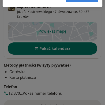
Szpital na Klinach
Józefa Kostrzewskiego 47,
Swoszowice
, 30-437
Kraków
Powiększ mapę
otwiera się w nowej karcie
Dostępność
Pokaż kalendarz
Metody płatności (wizyty prywatne)
Gotówka
Karta płatnicza
Telefon
12 370...
Pokaż numer telefonu