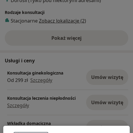
Dorośli (Tylko pod niektórymi adresami)
Rodzaje konsultacji
Stacjonarne
Zobacz lokalizacje (2)
Pokaż więcej
o doświadczeniu
Usługi i ceny
Konsultacja ginekologiczna
Umów wizytę
Od 299 zł
Szczegóły
Konsultacja leczenia niepłodności
Umów wizytę
Szczegóły
Wkładka domaciczna
Umów wizytę
Od 1 200 zł
Szczegóły