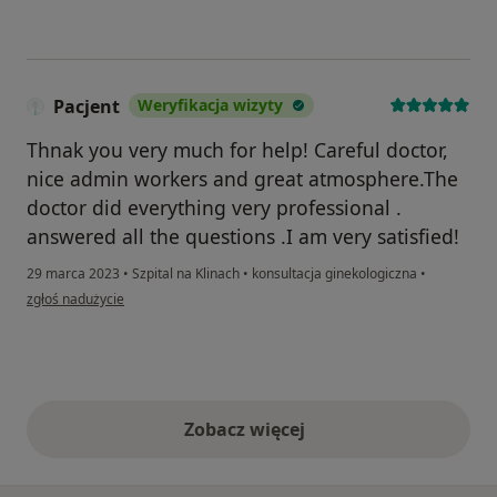
Pacjent
Weryfikacja wizyty
Thnak you very much for help! Careful doctor,
nice admin workers and great atmosphere.The
doctor did everything very professional .
answered all the questions .I am very satisfied!
29 marca 2023
•
Szpital na Klinach
•
konsultacja ginekologiczna
•
w opinii użytkownika Pacjent
zgłoś nadużycie
Zobacz więcej
opinie powyżej