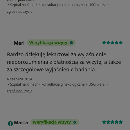
•
Szpital na Klinach
•
konsultacja ginekologiczna + USG piersi
•
w opinii użytkownika Blanka
zgłoś nadużycie
Mari
Weryfikacja wizyty
M
Bardzo dziękuję lekarzowi za wyjaśnienie
nieporozumienia z płatnością za wizytę, a także
za szczegółowe wyjaśnienie badania.
6 czerwca 2024
•
Szpital na Klinach
•
konsultacja ginekologiczna + USG piersi
•
w opinii użytkownika Mari
zgłoś nadużycie
Marta
Weryfikacja wizyty
M