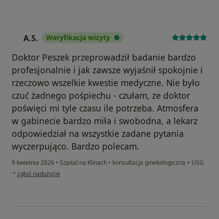
A.S.
Weryfikacja wizyty
A
Doktor Peszek przeprowadził badanie bardzo
profesjonalnie i jak zawsze wyjaśnił spokojnie i
rzeczowo wszelkie kwestie medyczne. Nie było
czuć żadnego pośpiechu - czułam, ze doktor
poświęci mi tyle czasu ile potrzeba. Atmosfera
w gabinecie bardzo miła i swobodna, a lekarz
odpowiedział na wszystkie zadane pytania
wyczerpująco. Bardzo polecam.
9 kwietnia 2026
•
Szpital na Klinach
•
konsultacja ginekologiczna + USG
w opinii użytkownika A.S.
•
zgłoś nadużycie