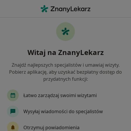
Me
Ginekolog • Mszana Dolna, małopolskie
Filtry
Ubezpieczenie
Mapa
Polecani ginekolodzy w Mszanie Dolnej
Witaj na ZnanyLekarz
Jak działają wyniki wyszukiwania
Znajdź najlepszych specjalistów i umawiaj wizyty.
Pobierz aplikację, aby uzyskać bezpłatny dostęp do
Wybierz swoje ubezpieczenie
przydatnych funkcji:
Łatwo zarządzaj swoimi wizytami
Wysyłaj wiadomości do specjalistów
Otrzymuj powiadomienia