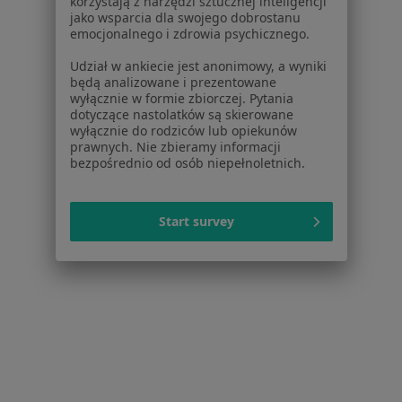
korzystają z narzędzi sztucznej inteligencji
Gabinet Ginekologiczny
jako wsparcia dla swojego dobrostanu
emocjonalnego i zdrowia psychicznego.
Konsultacja ginekologiczna
Brak ceny
Specjalista nie oferuje umawiania online pod tym adresem.
Udział w ankiecie jest anonimowy, a wyniki
będą analizowane i prezentowane
wyłącznie w formie zbiorczej. Pytania
Poproś o wizytę
dotyczące nastolatków są skierowane
wyłącznie do rodziców lub opiekunów
prawnych. Nie zbieramy informacji
bezpośrednio od osób niepełnoletnich.
Start survey
Mariusz Micał
Ginekolog
9 opinii
Jagiellońska 11, Myślenice
•
Mapa