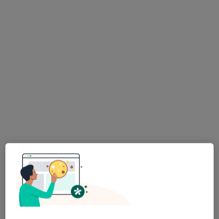
ALLMEDICA
·
Więcej
Ginekologia, Pediatria, Interna
630 opinii
Orkana 10, Mszana Dolna
•
Mapa
Konsultacja ginekologiczna
Brak dostępnych specjalistów z wolnymi terminami w tym centrum medycznym.
Pokaż profil