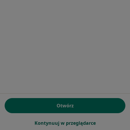
1
2
Powiązane wyszukiwania
|
Oferty pracy - Ginekolog
W pobliżu Mszany Dolnej
Ginekolodzy w Krakowie
Ginekolodzy w Nowym Sączu
Ginekolodzy w Nowym Targu
Ginekolodzy w Bochni
Ginekolodzy w Limanowej
Więcej (14)
Więcej w kategorii: W pobliżu Mszany Dolnej
Otwórz
Najczęstsze schorzenia
Choroby ginekologiczne Mszana Dolna
Kontynuuj w przeglądarce