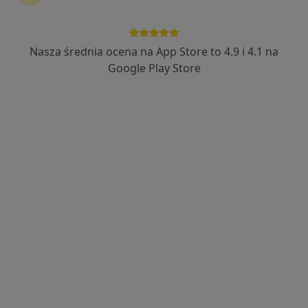
lek. Maciej Leśniak
·
Więcej
Ginekolog
Nasza średnia ocena na App Store to 4.9 i 4.1 na
133 opinie
Google Play Store
Adres
Online
Władysława Orkana 10, Mszana Dolna
•
Mapa
Allmedica
Konsultacja ginekologiczna
Brak ceny
Specjalista nie oferuje umawiania online pod tym adresem.
Poproś o wizytę