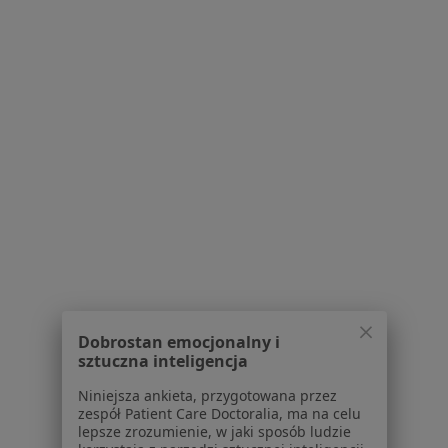
ul. Kazimierza Wielkiego 35A, Myślenice
•
Mapa
Gabinet Ginekologiczny
Specjalista nie oferuje umawiania online pod tym adresem.
Poproś o wizytę
Dobrostan emocjonalny i
lek. Maria Stangel
sztuczna inteligencja
Ginekolog
Niniejsza ankieta, przygotowana przez
20 opinii
zespół Patient Care Doctoralia, ma na celu
lepsze zrozumienie, w jaki sposób ludzie
Jana Sobieskiego 13d/3, Myślenice
•
Mapa