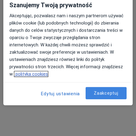
Szanujemy Twoją prywatność
Akceptując, pozwalasz nam i naszym partnerom używać
plików cookie (lub podobnych technologii) do zbierania
danych do celów statystycznych i dostarczania treści w
lek. Beata Chołys
oparciu o Twoje zwyczaje przeglądania stron
·
Więcej
Ginekolog, Ginekolog dziecięcy
internetowych. W każdej chwili możesz sprawdzić i
252 opinie
zaktualizować swoje preferencje w ustawieniach. W
ustawieniach znajdziesz również linki do polityk
Orkana 10, Mszana Dolna
•
Mapa
prywatności stron trzecich. Więcej informacji znajdziesz
Allmedica
w
polityka cookies
Konsultacja ginekologiczna
Brak ceny
Specjalista nie oferuje umawiania online pod tym adresem.
Zaakceptuj
Edytuj ustawienia
Poproś o wizytę