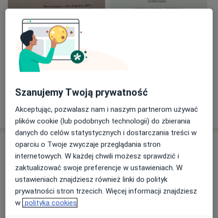
i pachę, rekonstrukcje piersi jednoczasowe i
odroczone
• Operacje przepuklin: okolicy pachwiny (również
metodami wideoskopowymi) oraz brzusznych, w tym
pooperacyjnych
• Operacje proktologiczne (żylaki odbytu, szczeliny
odbytu, przetoki okołoodbytnicze, wypadanie
Zobacz galerię (26)
odbytnicy)
Szanujemy Twoją prywatność
• Operacje diagnostyczne w chorobach
Pokaż więcej
nowotworowych: biopsja węzła chłonnego
Akceptując, pozwalasz nam i naszym partnerom używać
o doświadczeniu
wartowniczego (metodą radioizotopową i
plików cookie (lub podobnych technologii) do zbierania
barwnikową), pobieranie wycinków narządowych -
danych do celów statystycznych i dostarczania treści w
biopsja cienkoigłowa (BAC), gruboigłowa (BAG),
Usługi i ceny
oparciu o Twoje zwyczaje przeglądania stron
mammotomiczna (VABB), usuwanie zmian skórnych
internetowych. W każdej chwili możesz sprawdzić i
Konsultacja chirurgiczna
• Wszczepianie portów do chemioterapii
zaktualizować swoje preferencje w ustawieniach. W
Umów wizytę
Od 500 zł
Szczegóły
• Chemoembolizacja przerzutów do wątroby
ustawieniach znajdziesz również linki do polityk
prywatności stron trzecich. Więcej informacji znajdziesz
Znaczną część operacji wykonujemy metodami
w
polityka cookies
Chirurgia bariatryczna
Umów wizytę
małoinwazyjnymi.