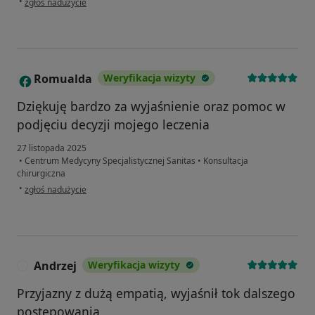
•
zgłoś nadużycie
Romualda
Weryfikacja wizyty
R
Dziękuję bardzo za wyjaśnienie oraz pomoc w
podjęciu decyzji mojego leczenia
27 listopada 2025
•
Centrum Medycyny Specjalistycznej Sanitas
•
Konsultacja
chirurgiczna
w opinii użytkownika Romualda
•
zgłoś nadużycie
Andrzej
Weryfikacja wizyty
A
Przyjazny z dużą empatią, wyjaśnił tok dalszego
postępowania