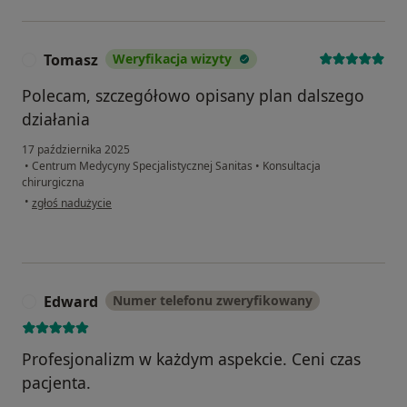
Tomasz
Weryfikacja wizyty
T
Polecam, szczegółowo opisany plan dalszego
działania
17 października 2025
•
Centrum Medycyny Specjalistycznej Sanitas
•
Konsultacja
chirurgiczna
w opinii użytkownika Tomasz
•
zgłoś nadużycie
Edward
Numer telefonu zweryfikowany
E
Profesjonalizm w każdym aspekcie. Ceni czas
pacjenta.