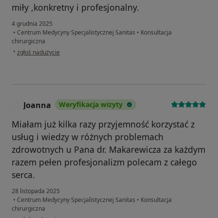
miły ,konkretny i profesjonalny.
4 grudnia 2025
•
Centrum Medycyny Specjalistycznej Sanitas
•
Konsultacja
chirurgiczna
w opinii użytkownika iwona
•
zgłoś nadużycie
Joanna
Weryfikacja wizyty
J
Miałam już kilka razy przyjemność korzystać z
usług i wiedzy w różnych problemach
zdrowotnych u Pana dr. Makarewicza za każdym
razem pełen profesjonalizm polecam z całego
serca.
28 listopada 2025
•
Centrum Medycyny Specjalistycznej Sanitas
•
Konsultacja
chirurgiczna
w opinii użytkownika Joanna