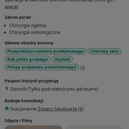
O mnie
ogólnej oraz chirurgii onkologicznej, a także chirurgii
więcej
endokrynologicznej oraz chirurgii patologicznej
Zakres porad
otyłości (bariatrycznej).
Chirurgia ogólna
• Operacje górnego i dolnego odcinka przewodu
Chirurgia onkologiczna
pokarmowego: żołądka, dwunastnicy jelita cienkiego,
jelita grubego i odbytnicy (ze szczególnym
Główne obszary pomocy
uwzględnieniem chorób nowotworowych)
Przepuklina rozworu przełykowego
Choroby jelit
• Operacje połączenia przełykowo-żołądkowego
Rak jelita grubego
Otyłość
(choroba refluksowa, przepuklina rozworu
a11y_sr_more_disea
Polipy przewodu pokarmowego
+5
przełykowego, kurcz wpustu)
• Operacje pęcherzyka żółciowego, dróg żółciowych,
Pacjenci których przyjmuję
wątroby i trzustki
Dorośli (Tylko pod niektórymi adresami)
• Operacje bariatryczne (chirurgiczne leczenie otyłości)
• Operacje gruczołów endokrynnych: tarczycy i
Rodzaje konsultacji
przytarczyc (z wykorzystaniem neuromonitora
Stacjonarne
Zobacz lokalizacje (5)
nerwów krtaniowych)
• Operacje piersi: pełny zakres onkoplastycznego
Zdjęcia i filmy
leczenia raka piersi, w tym zabiegi oszczędzające pierś