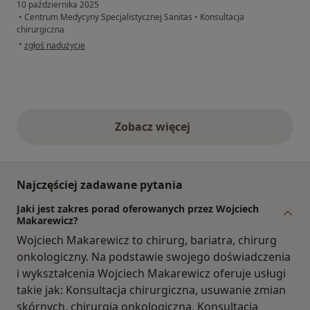
10 października 2025
•
Centrum Medycyny Specjalistycznej Sanitas
•
Konsultacja
chirurgiczna
w opinii użytkownika Edward
•
zgłoś nadużycie
Zobacz więcej
opinie powyżej
Najczęściej zadawane pytania
Jaki jest zakres porad oferowanych przez Wojciech
Makarewicz?
Wojciech Makarewicz to chirurg, bariatra, chirurg
onkologiczny. Na podstawie swojego doświadczenia
i wykształcenia Wojciech Makarewicz oferuje usługi
takie jak: Konsultacja chirurgiczna, usuwanie zmian
skórnych, chirurgia onkologiczna, Konsultacja