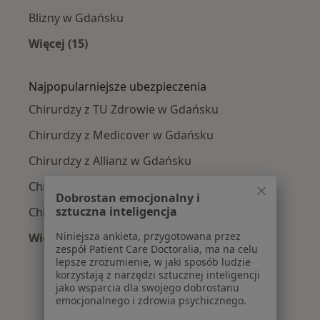
Blizny w Gdańsku
Więcej (15)
Więcej w kategorii: Najczęście leczone chorob
Najpopularniejsze ubezpieczenia
Chirurdzy z TU Zdrowie w Gdańsku
Chirurdzy z Medicover w Gdańsku
Chirurdzy z Allianz w Gdańsku
Chirurdzy z POLMED w Gdańsku
Dobrostan emocjonalny i
sztuczna inteligencja
Chirurdzy z NFZ w Gdańsku
Niniejsza ankieta, przygotowana przez
Więcej (6)
zespół Patient Care Doctoralia, ma na celu
Więcej w kategorii: Najpopularniejsze ubezpie
lepsze zrozumienie, w jaki sposób ludzie
korzystają z narzędzi sztucznej inteligencji
jako wsparcia dla swojego dobrostanu
emocjonalnego i zdrowia psychicznego.