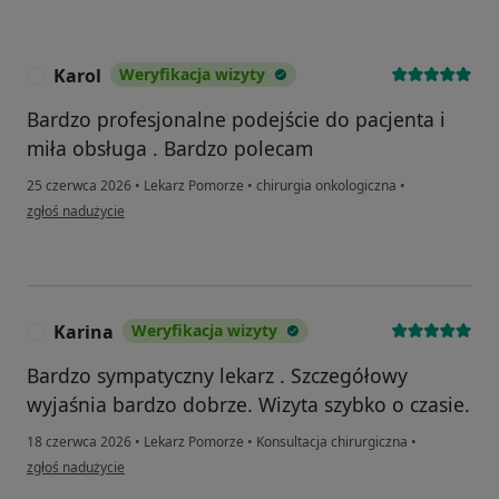
Karol
Weryfikacja wizyty
K
Bardzo profesjonalne podejście do pacjenta i
miła obsługa . Bardzo polecam
25 czerwca 2026
•
Lekarz Pomorze
•
chirurgia onkologiczna
•
w opinii użytkownika Karol
zgłoś nadużycie
Karina
Weryfikacja wizyty
K
Bardzo sympatyczny lekarz . Szczegółowy
wyjaśnia bardzo dobrze. Wizyta szybko o czasie.
18 czerwca 2026
•
Lekarz Pomorze
•
Konsultacja chirurgiczna
•
w opinii użytkownika Karina
zgłoś nadużycie