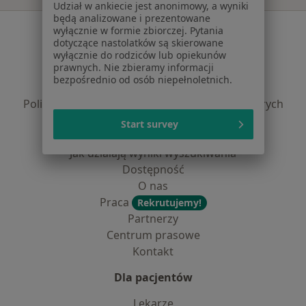
Udział w ankiecie jest anonimowy, a wyniki
będą analizowane i prezentowane
Serwis
wyłącznie w formie zbiorczej. Pytania
dotyczące nastolatków są skierowane
Regulamin
wyłącznie do rodziców lub opiekunów
prawnych. Nie zbieramy informacji
Polityka prywatności pacjentów
bezpośrednio od osób niepełnoletnich.
Polityka prywatności profesjonalistów
Polityka prywatności dla profesjonalistów, których
dane pozyskaliśmy samodzielnie
Start survey
Polityka cookies
Jak działają wyniki wyszukiwania
Dostępność
O nas
Praca
Rekrutujemy!
Partnerzy
Centrum prasowe
Kontakt
Dla pacjentów
Lekarze