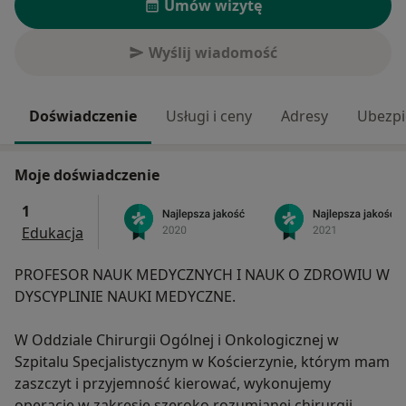
Umów wizytę
Wyślij wiadomość
Doświadczenie
Usługi i ceny
Adresy
Ubezpi
Moje doświadczenie
1
Edukacja
PROFESOR NAUK MEDYCZNYCH I NAUK O ZDROWIU W
DYSCYPLINIE NAUKI MEDYCZNE.
W Oddziale Chirurgii Ogólnej i Onkologicznej w
Szpitalu Specjalistycznym w Kościerzynie, którym mam
zaszczyt i przyjemność kierować, wykonujemy
operacje w zakresie szeroko rozumianej chirurgii