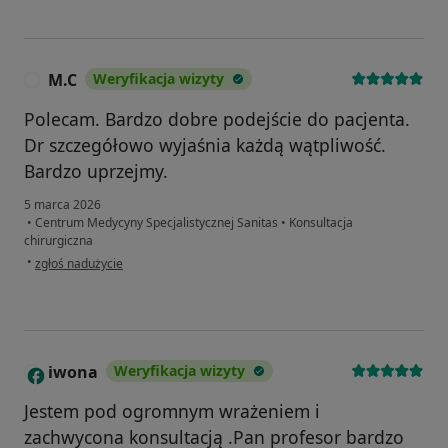
M.C
Weryfikacja wizyty
M
Polecam. Bardzo dobre podejście do pacjenta.
Dr szczegółowo wyjaśnia każdą wątpliwość.
Bardzo uprzejmy.
5 marca 2026
•
Centrum Medycyny Specjalistycznej Sanitas
•
Konsultacja
chirurgiczna
w opinii użytkownika M.C
•
zgłoś nadużycie
iwona
Weryfikacja wizyty
I
Jestem pod ogromnym wrażeniem i
zachwycona konsultacją .Pan profesor bardzo