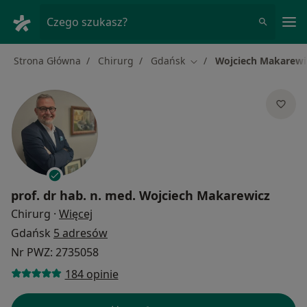
Me
Czego szukasz?
Strona Główna
Chirurg
Gdańsk
Wojciech Makarewi
Zmień miasto
prof. dr hab. n. med.
Wojciech Makarewicz
O specjalizacjach
Chirurg
·
Więcej
Gdańsk
5 adresów
Nr PWZ: 2735058
184 opinie