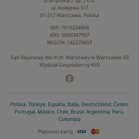
ZnanyLekarz Sp. z o.o.
ul. Kolejowa 5/7
01-217 Warszawa, Polska
NIP: ⁠7010224868
KRS: ⁠0000347997
REGON: ⁠142276657
Sąd Rejonowy dla m.st. Warszawy w Warszawie XII
Wydział Gospodarczy KRS
Facebook
otwiera się w nowej karcie
otwiera się w nowej karcie
otwiera się w nowej karcie
otwiera się w nowej karcie
otwiera się w nowej karci
otwiera się
otwi
Polska
,
Türkiye
,
España
,
Italia
,
Deutschland
,
Česko
,
otwiera się w nowej karcie
otwiera się w nowej karcie
otwiera się w nowej karcie
otwiera się w nowej kar
otwiera się 
otwier
Portugal
,
México
,
Chile
,
Brasil
,
Argentina
,
Perú
,
otwiera się w nowej karc
Colombia
Płatności kartą