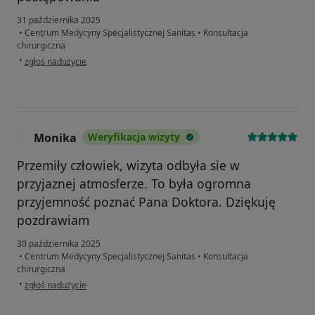
31 października 2025
•
Centrum Medycyny Specjalistycznej Sanitas
•
Konsultacja
chirurgiczna
w opinii użytkownika Andrzej
•
zgłoś nadużycie
Monika
Weryfikacja wizyty
M
Przemiły człowiek, wizyta odbyła sie w
przyjaznej atmosferze. To była ogromna
przyjemność poznać Pana Doktora. Dziękuję
pozdrawiam
30 października 2025
•
Centrum Medycyny Specjalistycznej Sanitas
•
Konsultacja
chirurgiczna
w opinii użytkownika Monika
•
zgłoś nadużycie