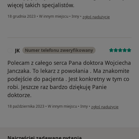
więcej takich specjalistów.
w opinii użytkownika MB
18 grudnia 2023
•
W innym miejscu
•
Inny
•
zgłoś nadużycie
JK
Numer telefonu zweryfikowany
J
Polecam z całego serca Pana doktora Wojciecha
Janczaka. To lekarz z powołania . Ma znakomite
podejście do pacjenta . Jest konkretny w tym co
robi. Jeszcze raz bardzo dziękuję Panie
doktorze.
w opinii użytkownika JK
18 października 2023
•
W innym miejscu
•
Inny
•
zgłoś nadużycie
Najczęściej zadawane pytania