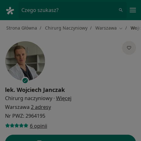
Me
Czego szukasz?
Strona Główna
Chirurg Naczyniowy
Warszawa
Wojc
Zmień mia
lek.
Wojciech Janczak
O specjalizacjach
Chirurg naczyniowy
·
Więcej
Warszawa
2 adresy
Nr PWZ: 2964195
6 opinii