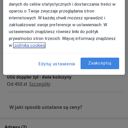
danych do celów statystycznych i dostarczania treści w
Konsultacja chirurga naczyniowego
oparciu o Twoje zwyczaje przeglądania stron
Od 350 zł
Szczegóły
internetowych. W każdej chwili możesz sprawdzić i
zaktualizować swoje preferencje w ustawieniach. W
Konsultacja chirurga naczyniowego + USG / Doppler żył
ustawieniach znajdziesz również linki do polityk
dwóch kończyn dolnych
prywatności stron trzecich. Więcej informacji znajdziesz
Od 550 zł
Szczegóły
w
polityka cookies
Konsultacja chirurgiczna
Szczegóły
Zaakceptuj
Edytuj ustawienia
USG doppler żył - dwie kończyny
Od 450 zł
Szczegóły
W jaki sposób ustalane są ceny?
Adresy (2)