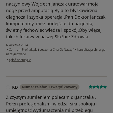
naczyniowy Wojciech Janczak uratował moją
nogę przed amputacją.Byla to błyskawiczna
diagnoza i szybka operacja .Pan Doktor Janczak
kompetentny, miłe podejście do pacjenta,
świetny fachowiec wiedza i spokój.Oby więcej
takich lekarzy w naszej Służbie Zdrowia.
6 kwietnia 2024
•
Centrum Profilaktyki i Leczenia Chorób Naczyń
•
konsultacja chirurga
naczyniowego
w opinii użytkownika Marek
•
zgłoś nadużycie
KD
Numer telefonu zweryfikowany
K
Z czystym sumieniem polecam dr.Janczaka .
Pełen profesjonalizm, wiedza, siła spokoju i
umiejętność wytłumaczenia mi przebiegu