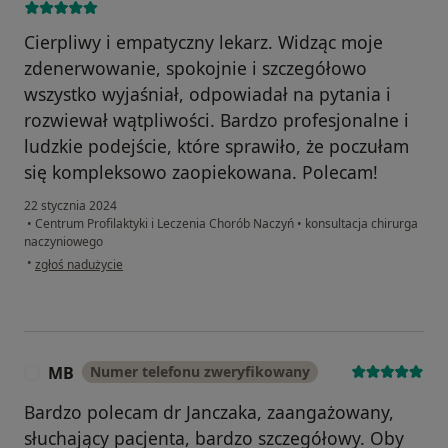
Cierpliwy i empatyczny lekarz. Widząc moje
zdenerwowanie, spokojnie i szczegółowo
wszystko wyjaśniał, odpowiadał na pytania i
rozwiewał wątpliwości. Bardzo profesjonalne i
ludzkie podejście, które sprawiło, że poczułam
się kompleksowo zaopiekowana. Polecam!
22 stycznia 2024
•
Centrum Profilaktyki i Leczenia Chorób Naczyń
•
konsultacja chirurga
naczyniowego
w opinii użytkownika Karolina
•
zgłoś nadużycie
MB
Numer telefonu zweryfikowany
M
Bardzo polecam dr Janczaka, zaangażowany,
słuchający pacjenta, bardzo szczegółowy. Oby