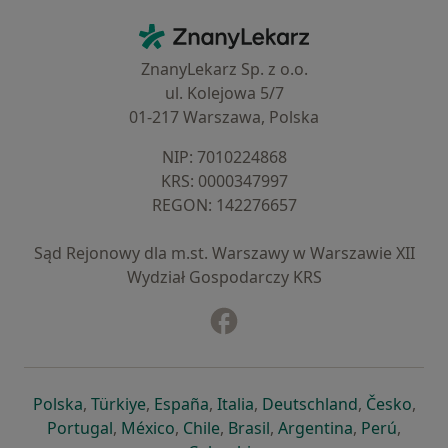
Kontakt
ZnanyLekarz - Strona główna
ZnanyLekarz Sp. z o.o.
ul. Kolejowa 5/7
01-217 Warszawa, Polska
NIP: ⁠7010224868
KRS: ⁠0000347997
REGON: ⁠142276657
Sąd Rejonowy dla m.st. Warszawy w Warszawie XII
Wydział Gospodarczy KRS
Facebook
otwiera się w nowej karcie
otwiera się w nowej karcie
otwiera się w nowej karcie
otwiera się w nowej karcie
otwiera się w nowej karci
otwiera się
otwi
Polska
,
Türkiye
,
España
,
Italia
,
Deutschland
,
Česko
,
otwiera się w nowej karcie
otwiera się w nowej karcie
otwiera się w nowej karcie
otwiera się w nowej kar
otwiera się 
otwier
Portugal
,
México
,
Chile
,
Brasil
,
Argentina
,
Perú
,