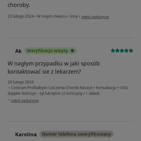
choroby.
w opinii użytkownika KD
23 lutego 2024
•
W innym miejscu
•
Inny
•
zgłoś nadużycie
Ak
Weryfikacja wizyty
A
W nagłym przypadku w jaki sposób
kontaktować sie z lekarzem?
20 lutego 2024
•
Centrum Profilaktyki i Leczenia Chorób Naczyń
•
Konsultacja + USG
doppler kończyn - żył lub tętnic (2 kończyny / 1 układ)
w opinii użytkownika Ak
•
zgłoś nadużycie
Karolina
Numer telefonu zweryfikowany
K