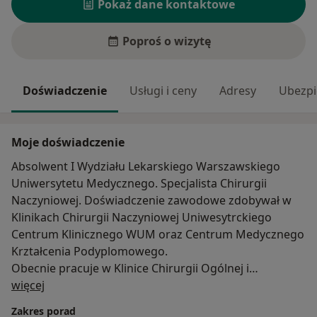
Pokaż dane kontaktowe
Poproś o wizytę
Doświadczenie
Usługi i ceny
Adresy
Ubezpi
Moje doświadczenie
Absolwent I Wydziału Lekarskiego Warszawskiego
Uniwersytetu Medycznego. Specjalista Chirurgii
Naczyniowej. Doświadczenie zawodowe zdobywał w
Klinikach Chirurgii Naczyniowej Uniwesytrckiego
Centrum Klinicznego WUM oraz Centrum Medycznego
Krztałcenia Podyplomowego.
Obecnie pracuje w Klinice Chirurgii Ogólnej i
O mnie
Naczyniowej Państwowego Instytutu Medycznego
więcej
MSWiA w Warszawie.
Zakres porad