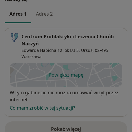
Adres 1
Adres 2
Centrum Profilaktyki i Leczenia Chorób
Naczyń
Edwarda Habicha 12 lok LU 5,
Ursus
, 02-495
Warszawa
Powiększ mapę
otwiera się w nowej karcie
Dostępność
W tym gabinecie nie można umawiać wizyt przez
internet
Co mam zrobić w tej sytuacji?
Pokaż więcej