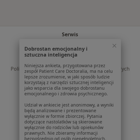
Serwis
Regulamin
Dobrostan emocjonalny i
Polityka prywatności pacjentów
sztuczna inteligencja
Polityka prywatności profesjonalistów
Niniejsza ankieta, przygotowana przez
Polityka prywatności dla profesjonalistów, których
zespół Patient Care Doctoralia, ma na celu
dane pozyskaliśmy samodzielnie
lepsze zrozumienie, w jaki sposób ludzie
korzystają z narzędzi sztucznej inteligencji
Polityka cookies
jako wsparcia dla swojego dobrostanu
Jak działają wyniki wyszukiwania
emocjonalnego i zdrowia psychicznego.
Dostępność
Udział w ankiecie jest anonimowy, a wyniki
O nas
będą analizowane i prezentowane
Praca
Rekrutujemy!
wyłącznie w formie zbiorczej. Pytania
Partnerzy
dotyczące nastolatków są skierowane
wyłącznie do rodziców lub opiekunów
Centrum prasowe
prawnych. Nie zbieramy informacji
Kontakt
bezpośrednio od osób niepełnoletnich.