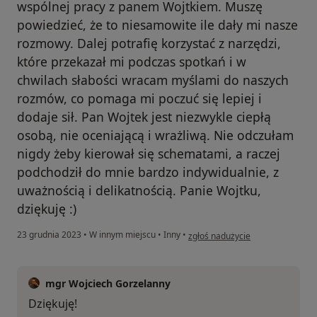
wspólnej pracy z panem Wojtkiem. Muszę
powiedzieć, że to niesamowite ile dały mi nasze
rozmowy. Dalej potrafię korzystać z narzędzi,
które przekazał mi podczas spotkań i w
chwilach słabości wracam myślami do naszych
rozmów, co pomaga mi poczuć się lepiej i
dodaje sił. Pan Wojtek jest niezwykle ciepłą
osobą, nie oceniającą i wrażliwą. Nie odczułam
nigdy żeby kierował się schematami, a raczej
podchodził do mnie bardzo indywidualnie, z
uważnością i delikatnością. Panie Wojtku,
dziękuję :)
w opinii użytkownika M.P.
23 grudnia 2023
•
W innym miejscu
•
Inny
•
zgłoś nadużycie
mgr Wojciech Gorzelanny
Dziękuję!