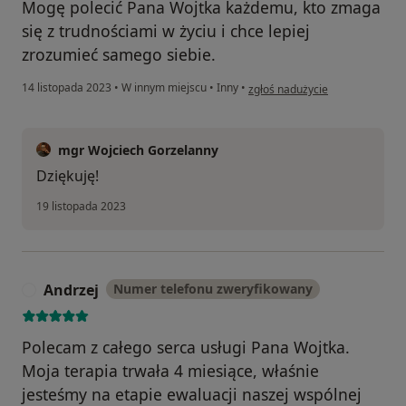
Mogę polecić Pana Wojtka każdemu, kto zmaga
się z trudnościami w życiu i chce lepiej
zrozumieć samego siebie.
w opinii użytkownika Agnieszka
14 listopada 2023
•
W innym miejscu
•
Inny
•
zgłoś nadużycie
mgr Wojciech Gorzelanny
Dziękuję!
19 listopada 2023
Andrzej
Numer telefonu zweryfikowany
A
Polecam z całego serca usługi Pana Wojtka.
Moja terapia trwała 4 miesiące, właśnie
jesteśmy na etapie ewaluacji naszej wspólnej