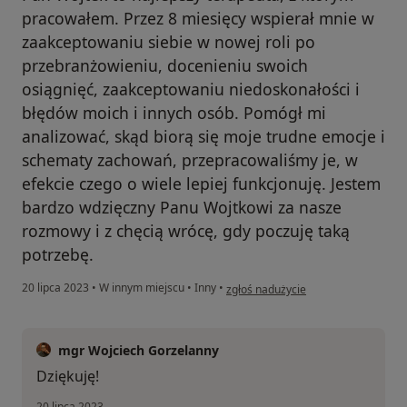
pracowałem. Przez 8 miesięcy wspierał mnie w
zaakceptowaniu siebie w nowej roli po
przebranżowieniu, docenieniu swoich
osiągnięć, zaakceptowaniu niedoskonałości i
błędów moich i innych osób. Pomógł mi
analizować, skąd biorą się moje trudne emocje i
schematy zachowań, przepracowaliśmy je, w
efekcie czego o wiele lepiej funkcjonuję. Jestem
bardzo wdzięczny Panu Wojtkowi za nasze
rozmowy i z chęcią wrócę, gdy poczuję taką
potrzebę.
w opinii użytkownika Sławek
20 lipca 2023
•
W innym miejscu
•
Inny
•
zgłoś nadużycie
mgr Wojciech Gorzelanny
Dziękuję!
20 lipca 2023