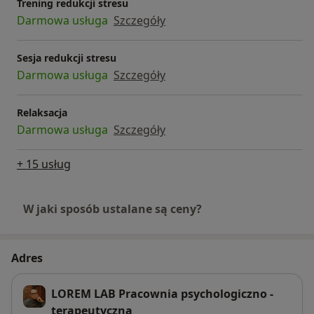
Trening redukcji stresu
superwizji. Moje zainteresowania zawodowe to:
Darmowa usługa
Szczegóły
odporność fizyczna i psychiczna człowieka, rozwój
świadomości, mindfulness, praca ze stresem, praca z
ciałem, relacje.
Sesja redukcji stresu
Darmowa usługa
Szczegóły
Relaksacja
Darmowa usługa
Szczegóły
+ 15 usług
W jaki sposób ustalane są ceny?
Adres
LOREM LAB Pracownia psychologiczno -
terapeutyczna