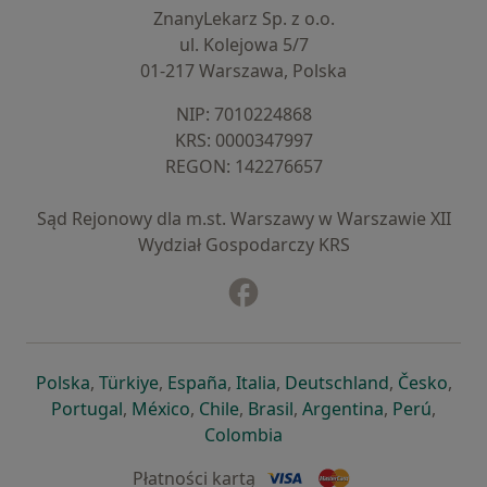
ZnanyLekarz Sp. z o.o.
ul. Kolejowa 5/7
01-217 Warszawa, Polska
NIP: ⁠7010224868
KRS: ⁠0000347997
REGON: ⁠142276657
Sąd Rejonowy dla m.st. Warszawy w Warszawie XII
Wydział Gospodarczy KRS
Facebook
otwiera się w nowej karcie
otwiera się w nowej karcie
otwiera się w nowej karcie
otwiera się w nowej karcie
otwiera się w nowej karci
otwiera się
otwi
Polska
,
Türkiye
,
España
,
Italia
,
Deutschland
,
Česko
,
otwiera się w nowej karcie
otwiera się w nowej karcie
otwiera się w nowej karcie
otwiera się w nowej kar
otwiera się 
otwier
Portugal
,
México
,
Chile
,
Brasil
,
Argentina
,
Perú
,
otwiera się w nowej karc
Colombia
Płatności kartą