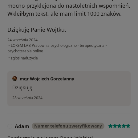
mocno przyklejona do nastoletnich wspomnień.
Wkleiłbym tekst, ale mam limit 1000 znaków.
Dziękuję Panie Wojtku.
24 września 2024
•
LOREM LAB Pracownia psychologiczno - terapeutyczna
•
psychoterapia online
w opinii użytkownika Kuba
•
zgłoś nadużycie
mgr Wojciech Gorzelanny
Dziękuję!
28 września 2024
Adam
Numer telefonu zweryfikowany
A