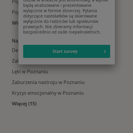
Psychoterapeuci Wilda
będą analizowane i prezentowane
wyłącznie w formie zbiorczej. Pytania
Psychoterapeuci Nowe Miasto
dotyczące nastolatków są skierowane
wyłącznie do rodziców lub opiekunów
Więcej (1)
prawnych. Nie zbieramy informacji
Więcej w kategorii: Psychoterapeuci w pobliżu
bezpośrednio od osób niepełnoletnich.
Najczęście leczone choroby
Depresja w Poznaniu
Start survey
Zaburzenia lękowe w Poznaniu
Lęki w Poznaniu
Zaburzenia nastroju w Poznaniu
Kryzys emocjonalny w Poznaniu
Więcej (15)
Więcej w kategorii: Najczęście leczone chorob