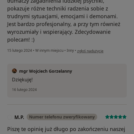
tłumaczy zagadnienia ludzkiej psychiki,
pokazuje różne techniki radzenia sobie z
trudnymi sytuacjami, emocjami i demonami.
Jest bardzo profesjonalny, a przy tym również
wyrozumiały i wspierający. Zdecydowanie
polecam! :)
w opinii użytkownika Paulina
15 lutego 2024
•
W innym miejscu
•
Inny
•
zgłoś nadużycie
mgr Wojciech Gorzelanny
Dziękuję!
16 lutego 2024
M.P.
Numer telefonu zweryfikowany
M
Piszę te opinię już długo po zakończeniu naszej