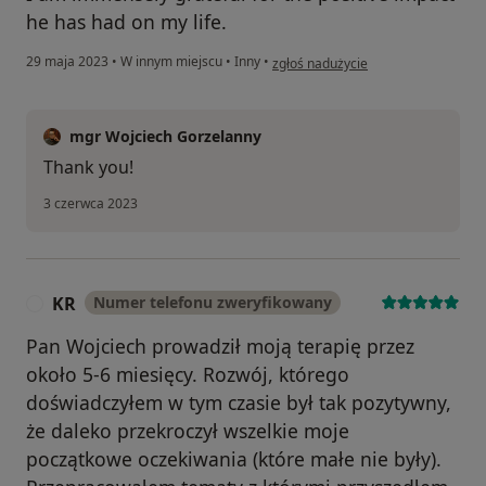
he has had on my life.
w opinii użytkownika Daniel
29 maja 2023
•
W innym miejscu
•
Inny
•
zgłoś nadużycie
mgr Wojciech Gorzelanny
Thank you!
3 czerwca 2023
KR
Numer telefonu zweryfikowany
K
Pan Wojciech prowadził moją terapię przez
około 5-6 miesięcy. Rozwój, którego
doświadczyłem w tym czasie był tak pozytywny,
że daleko przekroczył wszelkie moje
początkowe oczekiwania (które małe nie były).