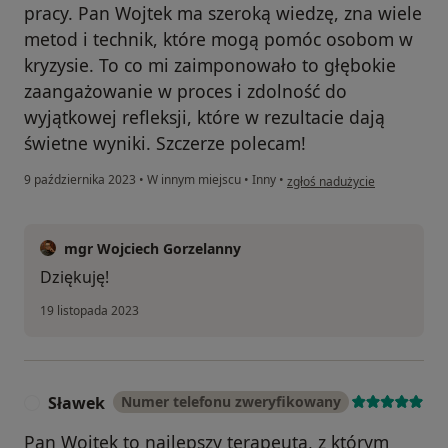
pracy. Pan Wojtek ma szeroką wiedzę, zna wiele
metod i technik, które mogą pomóc osobom w
kryzysie. To co mi zaimponowało to głębokie
zaangażowanie w proces i zdolność do
wyjątkowej refleksji, które w rezultacie dają
świetne wyniki. Szczerze polecam!
w opinii użytkownika Andrzej
9 października 2023
•
W innym miejscu
•
Inny
•
zgłoś nadużycie
mgr Wojciech Gorzelanny
Dziękuję!
19 listopada 2023
Sławek
Numer telefonu zweryfikowany
S
Pan Wojtek to najlepszy terapeuta, z którym