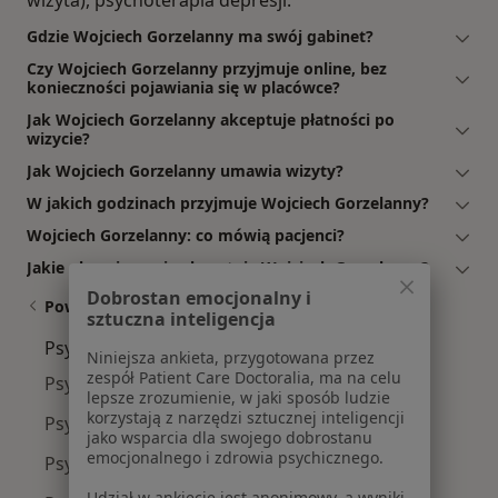
wizyta), psychoterapia depresji.
Gdzie Wojciech Gorzelanny ma swój gabinet?
Czy Wojciech Gorzelanny przyjmuje online, bez
konieczności pojawiania się w placówce?
Jak Wojciech Gorzelanny akceptuje płatności po
wizycie?
Jak Wojciech Gorzelanny umawia wizyty?
W jakich godzinach przyjmuje Wojciech Gorzelanny?
Wojciech Gorzelanny: co mówią pacjenci?
Jakie ubezpieczenia akceptuje Wojciech Gorzelanny?
Dobrostan emocjonalny i
Powiązane wyszukiwania
sztuczna inteligencja
Psychoterapeuci w pobliżu
Niniejsza ankieta, przygotowana przez
zespół Patient Care Doctoralia, ma na celu
Psychoterapeuci Grunwald
lepsze zrozumienie, w jaki sposób ludzie
korzystają z narzędzi sztucznej inteligencji
Psychoterapeuci Jeżyce
jako wsparcia dla swojego dobrostanu
emocjonalnego i zdrowia psychicznego.
Psychoterapeuci Stare Miasto
Udział w ankiecie jest anonimowy, a wyniki