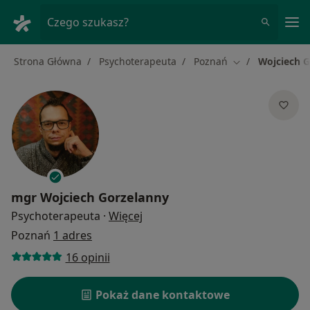
Me
Czego szukasz?
Strona Główna
Psychoterapeuta
Poznań
Wojciech 
Zmień miasto
mgr
Wojciech Gorzelanny
O specjalizacjach
Psychoterapeuta
·
Więcej
Poznań
1 adres
16 opinii
Pokaż dane kontaktowe