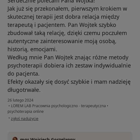
Serdecznie polecam Pana Wojtka!
Jak już się przekonałem, pierwszym krokiem w
skutecznej terapii jest dobra relacja między
terapeutą i pacjentem. Pan Wojtek szybko
zbudował taką relację, dzięki czemu poczułem
autentyczne zainteresowanie moją osobą,
historią, emocjami.
Według mnie Pan Wojtek znając różne metody
psychoterapii dobiera ich zestaw indywidualnie
do pacjenta.
Efekty okazały się dosyć szybkie i mam nadzieję
długotrwałe.
26 lutego 2024
•
LOREM LAB Pracownia psychologiczno - terapeutyczna
•
psychoterapia online
w opinii użytkownika Adam
•
zgłoś nadużycie
mgr Wojciech Gorzelanny