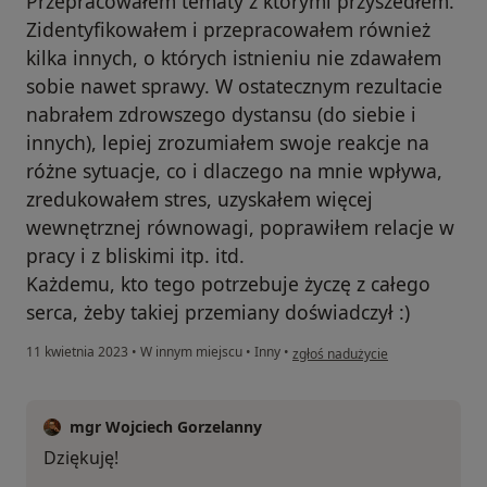
Przepracowałem tematy z którymi przyszedłem.
Zidentyfikowałem i przepracowałem również
kilka innych, o których istnieniu nie zdawałem
sobie nawet sprawy. W ostatecznym rezultacie
nabrałem zdrowszego dystansu (do siebie i
innych), lepiej zrozumiałem swoje reakcje na
różne sytuacje, co i dlaczego na mnie wpływa,
zredukowałem stres, uzyskałem więcej
wewnętrznej równowagi, poprawiłem relacje w
pracy i z bliskimi itp. itd.
Każdemu, kto tego potrzebuje życzę z całego
serca, żeby takiej przemiany doświadczył :)
w opinii użytkownika KR
11 kwietnia 2023
•
W innym miejscu
•
Inny
•
zgłoś nadużycie
mgr Wojciech Gorzelanny
Dziękuję!