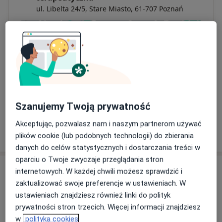
ul. Libelta 24/5,
Stare Miasto
, 61-707
Poznań
Powiększ mapę
otwiera się w nowej karcie
Dostępność
W tym gabinecie nie można umawiać wizyt przez
internet
Co mam zrobić w tej sytuacji?
Szanujemy Twoją prywatność
Akceptując, pozwalasz nam i naszym partnerom używać
Pokaż więcej
o adresie
plików cookie (lub podobnych technologii) do zbierania
danych do celów statystycznych i dostarczania treści w
oparciu o Twoje zwyczaje przeglądania stron
Ubezpieczenia - brak akceptowanych
internetowych. W każdej chwili możesz sprawdzić i
zaktualizować swoje preferencje w ustawieniach. W
Ten specjalista przyjmuje wyłącznie pacjentów
ustawieniach znajdziesz również linki do polityk
prywatnych. Możesz opłacić wizytę samodzielnie lub
prywatności stron trzecich. Więcej informacji znajdziesz
znaleźć innego specjalistę, który akceptuje Twoje
w
polityka cookies
ubezpieczenie.