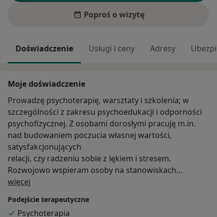
Poproś o wizytę
Doświadczenie
Usługi i ceny
Adresy
Ubezpi
Moje doświadczenie
Prowadzę psychoterapię, warsztaty i szkolenia; w
szczególności z zakresu psychoedukacji i odporności
psychofizycznej. Z osobami dorosłymi pracuję m.in.
nad budowaniem poczucia własnej wartości,
satysfakcjonujących
relacji, czy radzeniu sobie z lękiem i stresem.
Rozwojowo wspieram osoby na stanowiskach
O mnie
kierowniczych w tematach związanych z zarządzaniem
więcej
zespołem. Koncentruję się na rozwoju inteligencji
Podejście terapeutyczne
emocjonalnej, pracy na zasobach, zajmuję się pracą z
Psychoterapia
przekonaniami i rozwiązywaniem konfliktów. W pracy