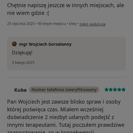
Chętnie napiszę jeszcze w innych miejscach, ale
nie wiem gdzie :(
w opinii użytkownika Aisuna
25 stycznia 2025
•
W innym miejscu
•
Inny
•
zgłoś nadużycie
mgr Wojciech Gorzelanny
Dziękuję!
3 lutego 2025
Kuba
Numer telefonu zweryfikowany
K
Pan Wojciech jest zawsze blisko spraw i osoby
której poświęca czas. Miałem wcześniej
doświadczenie 2 niezbyt udanych podejść z
innymi terapeutami. Tutaj poczułem prawdziwe
zaangażowanie, co w konsekwencji