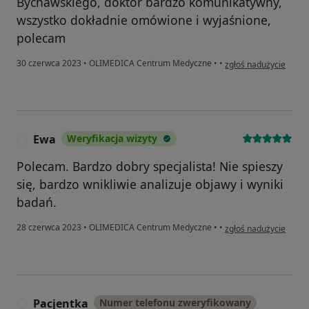
Bychawskiego, doktor bardzo komunikatywny,
wszystko dokładnie omówione i wyjaśnione,
polecam
w opinii użytkownika 
30 czerwca 2023
•
OLIMEDICA Centrum Medyczne
•
•
zgłoś nadużycie
Ewa
Weryfikacja wizyty
E
Polecam. Bardzo dobry specjalista! Nie spieszy
się, bardzo wnikliwie analizuje objawy i wyniki
badań.
w opinii użytkownika 
28 czerwca 2023
•
OLIMEDICA Centrum Medyczne
•
•
zgłoś nadużycie
Pacjentka
Numer telefonu zweryfikowany
P