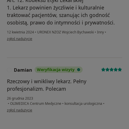
1. Lekarz powinien życzliwie i kulturalnie
traktować pacjentów, szanując ich godność
osobistą, prawo do intymności i prywatności.
12 kwietnia 2024
•
URONEX NZOZ Wojciech Bychawski
•
Inny
•
w opinii użytkownika K.B.
zgłoś nadużycie
Damian
Weryfikacja wizyty
D
Rzeczowy i wnikliwy lekarz. Pełny
profesjonalizm. Polecam
26 grudnia 2023
•
OLIMEDICA Centrum Medyczne
•
konsultacja urologiczna
•
w opinii użytkownika Damian
zgłoś nadużycie