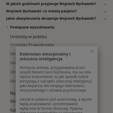
W jakich godzinach przyjmuje Wojciech Bychawski?
Wojciech Bychawski: co mówią pacjenci?
Jakie ubezpieczenia akceptuje Wojciech Bychawski?
Powiązane wyszukiwania
Urolodzy w pobliżu
Urolodzy Prawobrzeże
Urolodzy Gumieńce
Dobrostan emocjonalny i
sztuczna inteligencja
Urolodzy Śródmieście
Niniejsza ankieta, przygotowana przez
Urolodzy Turzyn
zespół Patient Care Doctoralia, ma na celu
lepsze zrozumienie, w jaki sposób ludzie
Urolodzy Nowe Miasto
korzystają z narzędzi sztucznej inteligencji
jako wsparcia dla swojego dobrostanu
emocjonalnego i zdrowia psychicznego.
Najczęście leczone choroby
Udział w ankiecie jest anonimowy, a wyniki
Nietrzymanie moczu w Szczecinie
będą analizowane i prezentowane
wyłącznie w formie zbiorczej. Pytania
Rak jądra w Szczecinie
dotyczące nastolatków są skierowane