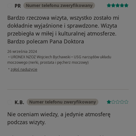
PR
Numer telefonu zweryfikowany
P
Bardzo rzeczowa wizyta, wszystko zostało mi
dokładnie wyjaśnione i sprawdzone. Wizyta
przebiegła w miłej i kulturalnej atmosferze.
Bardzo polecam Pana Doktora
26 września 2024
•
URONEX NZOZ Wojciech Bychawski
•
USG narządów układu
moczowego (nerki, prostata i pęcherz moczowy)
w opinii użytkownika PR
•
zgłoś nadużycie
K.B.
Numer telefonu zweryfikowany
K
Nie oceniam wiedzy, a jedynie atmosferę
podczas wizyty.