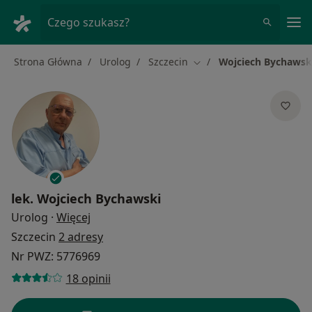
Me
Czego szukasz?
Strona Główna
Urolog
Szczecin
Wojciech Bychawsk
Zmień miasto
lek.
Wojciech Bychawski
O specjalizacjach
Urolog
·
Więcej
Szczecin
2 adresy
Nr PWZ: 5776969
18 opinii