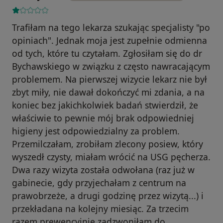
Trafiłam na tego lekarza szukając specjalisty "po
opiniach". Jednak moja jest zupełnie odmienna
od tych, które tu czytałam. Zgłosiłam się do dr
Bychawskiego w związku z często nawracającym
problemem. Na pierwszej wizycie lekarz nie był
zbyt miły, nie dawał dokończyć mi zdania, a na
koniec bez jakichkolwiek badań stwierdził, że
właściwie to pewnie mój brak odpowiedniej
higieny jest odpowiedzialny za problem.
Przemilczałam, zrobiłam zlecony posiew, który
wyszedł czysty, miałam wrócić na USG pęcherza.
Dwa razy wizyta została odwołana (raz już w
gabinecie, gdy przyjechałam z centrum na
prawobrzeże, a drugi godzinę przez wizytą...) i
przekładana na kolejny miesiąc. Za trzecim
razem prewencyjnie zadzwoniłam do