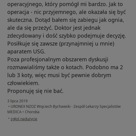
operacyjnego, który pomógł mi bardzo. Jak to
operacja - nic przyjemnego, ale okazała się być
skuteczna. Dotąd bałem się zabiegu jak ognia,
ale da się przeżyć. Doktor jest jednak
zdecydowany i dość szybko podejmuje decyzję.
Posiłkuje się zawsze (przynajmniej u mnie)
aparatem USG.
Poza profesjonalnym obszarem dyskusji
rozmawialiśmy także o kotach. Podobno ma 2
lub 3 koty, więc musi być pewnie dobrym
człowiekiem.
Proponuję się nie bać.
3 lipca 2019
•
URONEX NZOZ Wojciech Bychawski - Zespół Lekarzy Specjalistów
MEDICA
•
Choroba
w opinii użytkownika Konto zostało usunięte
•
zgłoś nadużycie