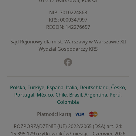
01-217 Warszawa, Polska
NIP: ⁠7010224868
KRS: ⁠0000347997
REGON: ⁠142276657
Sąd Rejonowy dla m.st. Warszawy w Warszawie XII
Wydział Gospodarczy KRS
Facebook
otwiera się w nowej karcie
otwiera się w nowej karcie
otwiera się w nowej karcie
otwiera się w nowej karcie
otwiera się w nowej karci
otwiera się
otwi
Polska
,
Türkiye
,
España
,
Italia
,
Deutschland
,
Česko
,
otwiera się w nowej karcie
otwiera się w nowej karcie
otwiera się w nowej karcie
otwiera się w nowej kar
otwiera się 
otwier
Portugal
,
México
,
Chile
,
Brasil
,
Argentina
,
Perú
,
otwiera się w nowej karc
Colombia
Płatności kartą
ROZPORZĄDZENIE (UE) 2022/2065 (DSA) art. 24:
15.395.179 użytkowników/miesiąc - Czerwiec 2026