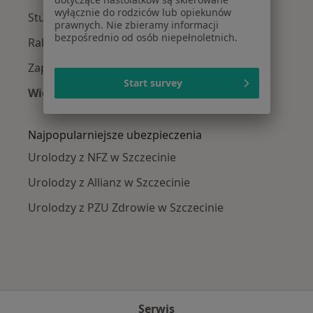
wyłącznie do rodziców lub opiekunów
Stulejka w Szczecinie
prawnych. Nie zbieramy informacji
bezpośrednio od osób niepełnoletnich.
Rak pęcherza moczowego w Szczecinie
Zapalenie prostaty w Szczecinie
Start survey
Więcej (15)
Więcej w kategorii: Najczęście leczone chorob
Najpopularniejsze ubezpieczenia
Urolodzy z NFZ w Szczecinie
Urolodzy z Allianz w Szczecinie
Urolodzy z PZU Zdrowie w Szczecinie
Serwis