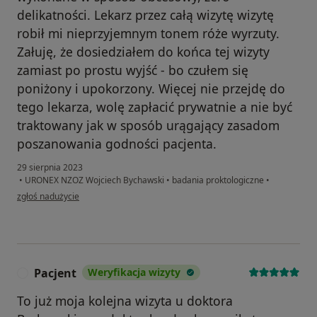
delikatności. Lekarz przez całą wizytę wizytę
robił mi nieprzyjemnym tonem róże wyrzuty.
Załuję, że dosiedziałem do końca tej wizyty
zamiast po prostu wyjść - bo czułem się
poniżony i upokorzony. Więcej nie przejdę do
tego lekarza, wolę zapłacić prywatnie a nie być
traktowany jak w sposób urągający zasadom
poszanowania godności pacjenta.
29 sierpnia 2023
•
URONEX NZOZ Wojciech Bychawski
•
badania proktologiczne
•
w opinii użytkownika Pacjent
zgłoś nadużycie
Pacjent
Weryfikacja wizyty
P
To już moja kolejna wizyta u doktora