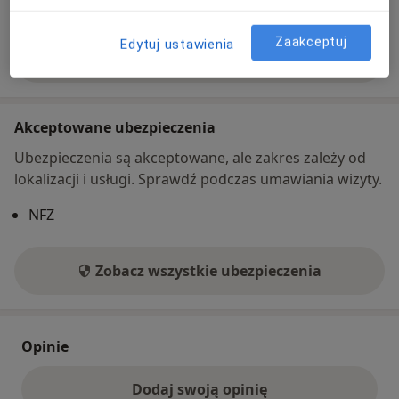
Zaakceptuj
Edytuj ustawienia
Pokaż więcej
o adresie
Akceptowane ubezpieczenia
Ubezpieczenia są akceptowane, ale zakres zależy od
lokalizacji i usługi. Sprawdź podczas umawiania wizyty.
NFZ
Zobacz wszystkie ubezpieczenia
Opinie
Dodaj swoją opinię