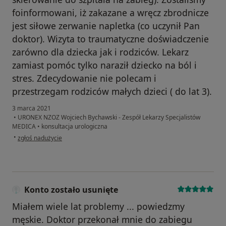
foinformowani, iż zakazane a wręcz zbrodnicze
jest siłowe zerwanie napletka (co uczynił Pan
doktor). Wizyta to traumatyczne doświadczenie
zarówno dla dziecka jak i rodziców. Lekarz
zamiast pomóc tylko naraził dziecko na ból i
stres. Zdecydowanie nie polecam i
przestrzegam rodziców małych dzieci ( do lat 3).
3 marca 2021
•
URONEX NZOZ Wojciech Bychawski - Zespół Lekarzy Specjalistów
MEDICA
•
konsultacja urologiczna
w opinii użytkownika Alicja
•
zgłoś nadużycie
Konto zostało usunięte
Miałem wiele lat problemy ... powiedzmy
męskie. Doktor przekonał mnie do zabiegu