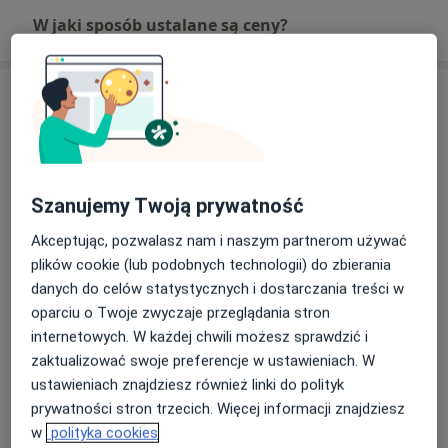
W jaki sposób ustalane są ceny?
Adresy (2)
Adres 1
Adres 2
Szanujemy Twoją prywatność
URONEX NZOZ Wojciech Bychawski -
Akceptując, pozwalasz nam i naszym partnerom używać
Zespół Lekarzy Specjalistów MEDICA
plików cookie (lub podobnych technologii) do zbierania
ul. Traugutta 101,
71-300
Szczecin
danych do celów statystycznych i dostarczania treści w
oparciu o Twoje zwyczaje przeglądania stron
Powiększ mapę
internetowych. W każdej chwili możesz sprawdzić i
otwiera się w nowej karcie
zaktualizować swoje preferencje w ustawieniach. W
ustawieniach znajdziesz również linki do polityk
Dostępność
W tym gabinecie nie można umawiać wizyt przez
prywatności stron trzecich. Więcej informacji znajdziesz
internet
w
polityka cookies
Co mam zrobić w tej sytuacji?