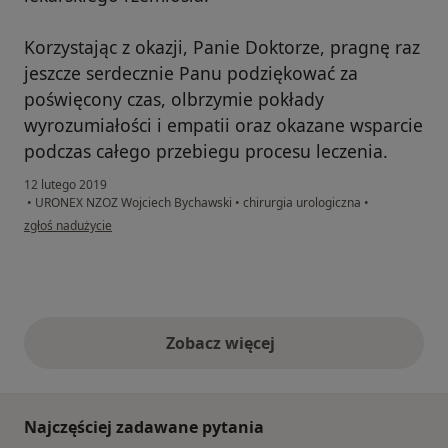
Korzystając z okazji, Panie Doktorze, pragnę raz
jeszcze serdecznie Panu podziękować za
poświęcony czas, olbrzymie pokłady
wyrozumiałości i empatii oraz okazane wsparcie
podczas całego przebiegu procesu leczenia.
12 lutego 2019
•
URONEX NZOZ Wojciech Bychawski
•
chirurgia urologiczna
•
w opinii użytkownika M.
zgłoś nadużycie
Zobacz więcej
opinie powyżej
Najczęściej zadawane pytania