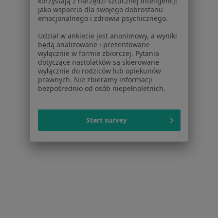
korzystają z narzędzi sztucznej inteligencji
jako wsparcia dla swojego dobrostanu
Polityka prywatności pacjentów
emocjonalnego i zdrowia psychicznego.
Polityka prywatności profesjonalistów
Polityka prywatności dla profesjonalistów, których
Udział w ankiecie jest anonimowy, a wyniki
będą analizowane i prezentowane
dane pozyskaliśmy samodzielnie
wyłącznie w formie zbiorczej. Pytania
Polityka cookies
dotyczące nastolatków są skierowane
Jak działają wyniki wyszukiwania
wyłącznie do rodziców lub opiekunów
prawnych. Nie zbieramy informacji
Dostępność
bezpośrednio od osób niepełnoletnich.
O nas
Praca
Rekrutujemy!
Partnerzy
Start survey
Centrum prasowe
Kontakt
Dla pacjentów
Lekarze
Placówki medyczne
Pytania i odpowiedzi
Usługi i zabiegi