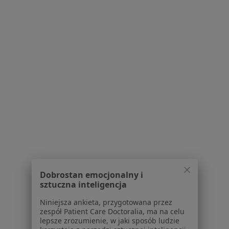
Choroby nerek Gryfino
Choroby układu moczowego Gryfino
Kamica moczowa Gryfino
Krótkie wędzidełko Gryfino
Więcej (8)
Więcej w kategorii: Najczęstsze schorzenia
Strona Główna
Urolog
Gryfino
Zmień miasto
Dobrostan emocjonalny i
sztuczna inteligencja
Niniejsza ankieta, przygotowana przez
Serwis
zespół Patient Care Doctoralia, ma na celu
lepsze zrozumienie, w jaki sposób ludzie
Regulamin