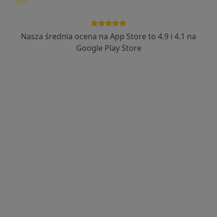
lek. Adam Henryk Wilkos
·
Więcej
Urolog, Chirurg
Nasza średnia ocena na App Store to 4.9 i 4.1 na
169 opinii
Google Play Store
Adres 1
Adres 2
Ul. Andrzeja Struga 42, Szczecin
•
Mapa
Dom Lekarski – Ambulatorium Struga
Konsultacja urologiczna
400 zł
Specjalista nie oferuje umawiania online pod tym adresem.
Poproś o wizytę