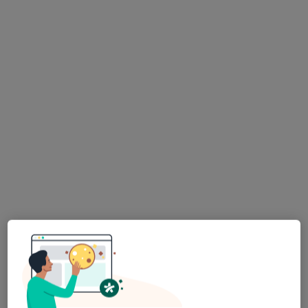
Dom Lekarski – Ambulatorium Struga
·
Więcej
Urologia, Chirurgia, Dermatologia
835 opinii
Ul. Andrzeja Struga 42, Szczecin
•
Mapa
Konsultacja urologiczna
400 zł
Pokaż więcej usług
lek. Adam Henryk
Wilkos
urolog
Brak dostępnych specjalistów z wolnymi terminami w tym centrum medycznym.
Pokaż profil