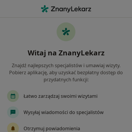
Me
Urolog • Gryfino, zachodniopomorskie
Filtry
Ubezpieczenie
Mapa
Polecani urolodzy w Gryfinie
Witaj na ZnanyLekarz
Jak działają wyniki wyszukiwania
Znajdź najlepszych specjalistów i umawiaj wizyty.
Pobierz aplikację, aby uzyskać bezpłatny dostęp do
Wybierz swoje ubezpieczenie
przydatnych funkcji:
Łatwo zarządzaj swoimi wizytami
Wysyłaj wiadomości do specjalistów
Otrzymuj powiadomienia