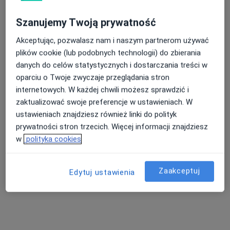
Szanujemy Twoją prywatność
Dostępni specjaliści
Akceptując, pozwalasz nam i naszym partnerom używać
plików cookie (lub podobnych technologii) do zbierania
Specjaliści znajdują się poza Gryfino,
danych do celów statystycznych i dostarczania treści w
zachodniopomorskie, w obszarach bliskich Twojemu
oparciu o Twoje zwyczaje przeglądania stron
wyszukiwaniu.
internetowych. W każdej chwili możesz sprawdzić i
zaktualizować swoje preferencje w ustawieniach. W
ustawieniach znajdziesz również linki do polityk
prywatności stron trzecich. Więcej informacji znajdziesz
w
polityka cookies
Zaakceptuj
Edytuj ustawienia
dr n. med. Michał Soczawa
·
Więcej
Urolog
283 opinie
Adres 1
Adres 2