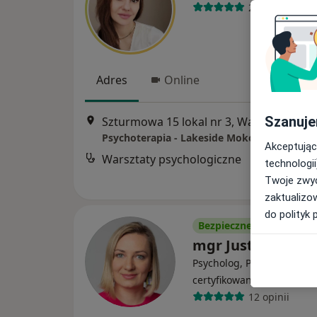
20 opinii
Adres
Online
Szanuje
Szturmowa 15 lokal nr 3, Warszawa
•
M
Psychoterapia - Lakeside Mokotów
Akceptując
Warsztaty psychologiczne
technologii
Twoje zwyc
zaktualizo
do polityk 
Bezpieczne płatności
mgr Justyna Roki
Psycholog, Psychoterapeu
·
Więcej
certyfikowany
12 opinii