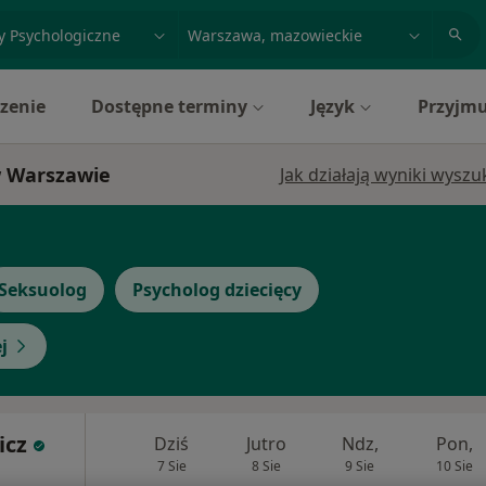
acja, badanie lub nazwisko
miasto lub dzielnica
zenie
Dostępne terminy
Język
Przyjmu
w Warszawie
Jak działają wyniki wysz
Seksuolog
Psycholog dziecięcy
j
icz
Dziś
Jutro
Ndz,
Pon,
7 Sie
8 Sie
9 Sie
10 Sie