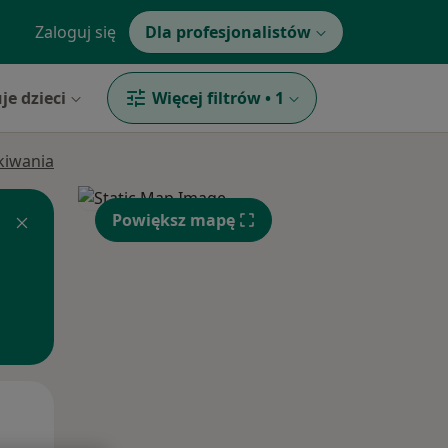
Zaloguj się
Dla profesjonalistów
je dzieci
Więcej filtrów
•
1
ukiwania
Powiększ mapę
Wt,
Śr,
Czw,
11 Sie
12 Sie
13 Sie