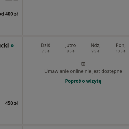
od 400 zł
cki
Dziś
Jutro
Ndz,
Pon,
7 Sie
8 Sie
9 Sie
10 Sie
Umawianie online nie jest dostępne
Poproś o wizytę
450 zł