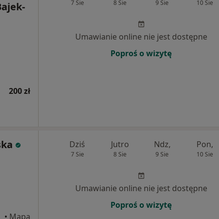
7 Sie
8 Sie
9 Sie
10 Sie
ajek-
Umawianie online nie jest dostępne
Poproś o wizytę
200 zł
ska
Dziś
Jutro
Ndz,
Pon,
7 Sie
8 Sie
9 Sie
10 Sie
Umawianie online nie jest dostępne
Poproś o wizytę
•
Mapa