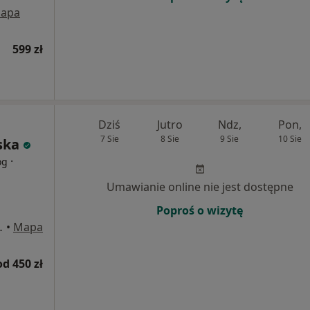
apa
599 zł
Dziś
Jutro
Ndz,
Pon,
7 Sie
8 Sie
9 Sie
10 Sie
ska
·
og
Umawianie online nie jest dostępne
Poproś o wizytę
 98, Warszawa
•
Mapa
od 450 zł