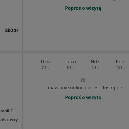
Poproś o wizytę
800 zł
Dziś
Jutro
Ndz,
Pon,
7 Sie
8 Sie
9 Sie
10 Sie
Umawianie online nie jest dostępne
Poproś o wizytę
Dr Anna Maria Grabinska Centrum Psychoterapii CALM
rak ceny