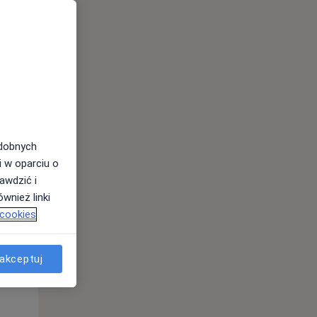
odobnych
i w oparciu o
awdzić i
wnież linki
 cookies
Wt,
Śr,
Czw,
11 Sie
12 Sie
13 Sie
akceptuj