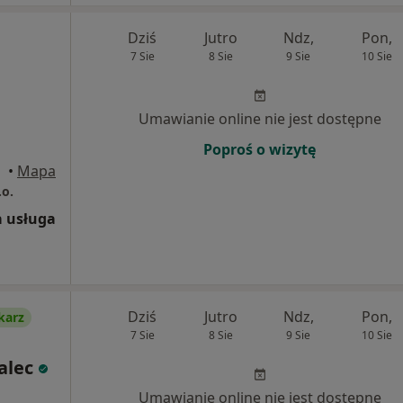
Dziś
Jutro
Ndz,
Pon,
7 Sie
8 Sie
9 Sie
10 Sie
Umawianie online nie jest dostępne
Poproś o wizytę
•
Mapa
.o.
 usługa
Dziś
Jutro
Ndz,
Pon,
karz
7 Sie
8 Sie
9 Sie
10 Sie
alec
Umawianie online nie jest dostępne