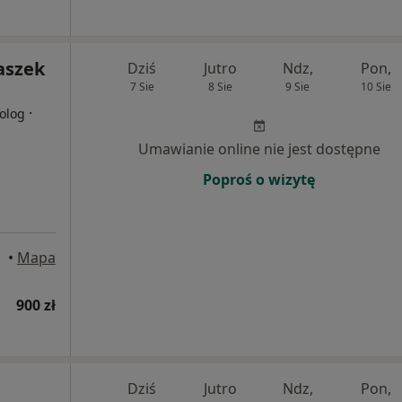
aszek
Dziś
Jutro
Ndz,
Pon,
7 Sie
8 Sie
9 Sie
10 Sie
·
olog
Umawianie online nie jest dostępne
Poproś o wizytę
•
Mapa
900 zł
Dziś
Jutro
Ndz,
Pon,