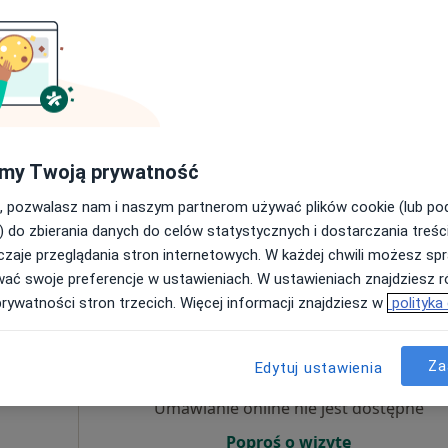
Umawianie online nie jest dostępne
Poproś o wizytę
my Twoją prywatność
apa
, pozwalasz nam i naszym partnerom używać plików cookie (lub p
300 zł
) do zbierania danych do celów statystycznych i dostarczania treśc
zaje przeglądania stron internetowych. W każdej chwili możesz spr
wać swoje preferencje w ustawieniach. W ustawieniach znajdziesz ró
prywatności stron trzecich. Więcej informacji znajdziesz w
polityka
Dziś
Jutro
Ndz,
Pon,
7 Sie
8 Sie
9 Sie
10 Sie
cka
Za
Edytuj ustawienia
ta
Umawianie online nie jest dostępne
Poproś o wizytę