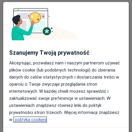
Poproś o wizytę
Szanujemy Twoją prywatność
Akceptując, pozwalasz nam i naszym partnerom używać
plików cookie (lub podobnych technologii) do zbierania
lek. Magdalena Zielińska
danych do celów statystycznych i dostarczania treści w
·
Więcej
W trakcie specjalizacji (Radiolog), Ultrasonografista
oparciu o Twoje zwyczaje przeglądania stron
81 opinii
internetowych. W każdej chwili możesz sprawdzić i
Jana Łaskiego 3, Zabrze
•
Mapa
zaktualizować swoje preferencje w ustawieniach. W
CUD - Centrum Ultrasonograficznej Diagnostyki
ustawieniach znajdziesz również linki do polityk
USG układu moczowego
od 170 zł
prywatności stron trzecich. Więcej informacji znajdziesz
w
polityka cookies
Specjalista nie oferuje umawiania online pod tym adresem.