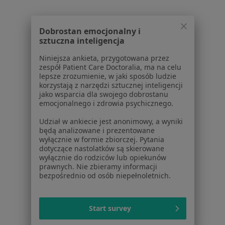
Konsultacja internistyczna w Zabrzu
Konsultacja kardiologiczna w Zabrzu
Dobrostan emocjonalny i
ECHO serca w Zabrzu
sztuczna inteligencja
Konsultacja endokrynologiczna w Zabrzu
Niniejsza ankieta, przygotowana przez
zespół Patient Care Doctoralia, ma na celu
Konsultacja chirurgiczna w Zabrzu
lepsze zrozumienie, w jaki sposób ludzie
korzystają z narzędzi sztucznej inteligencji
Więcej (15)
jako wsparcia dla swojego dobrostanu
emocjonalnego i zdrowia psychicznego.
Więcej w kategorii: Usługi w Zabrzu
Udział w ankiecie jest anonimowy, a wyniki
Popularne specjalizacje
będą analizowane i prezentowane
Interniści w Zabrzu
wyłącznie w formie zbiorczej. Pytania
dotyczące nastolatków są skierowane
Stomatolodzy w Zabrzu
wyłącznie do rodziców lub opiekunów
prawnych. Nie zbieramy informacji
Pediatrzy w Zabrzu
bezpośrednio od osób niepełnoletnich.
Kardiolodzy w Zabrzu
Start survey
Chirurdzy w Zabrzu