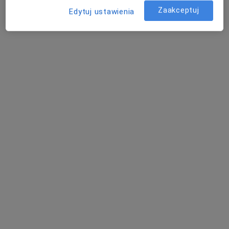
Poproś o wizytę
Zaakceptuj
Edytuj ustawienia
lek. Patrycja Katarzyna Wyciszczok-
Łowińska
·
Więcej
Ultrasonografista, Lekarz rodzinny
233 opinie
Jana Łaskiego 3, Zabrze
•
Mapa
CUD - Centrum Ultrasonograficznej Diagnostyki
USG układu moczowego
od 170 zł
Specjalista nie oferuje umawiania online pod tym adresem.