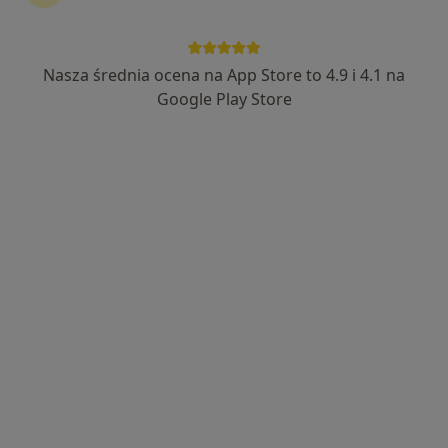
Nasza średnia ocena na App Store to 4.9 i 4.1 na
Bezpieczne płatności
Google Play Store
lek. Adrian Leśniak
·
Więcej
Ultrasonografista
139 opinii
Adres 1
Adres 2
Daleka 28-30, Bytom
•
Mapa
RentMediX Centrum Medyczne
USG układu moczowego
200 zł
Specjalista nie oferuje umawiania online pod tym adresem.
Poproś o wizytę