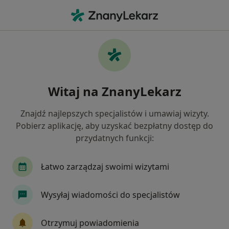
Me
Usg Układu Moczowego • Zabrze, śląskie
Filtry
• 1
Ubezpieczenie
Map
USG układu moczowego specjaliści w Zabrzu
Witaj na ZnanyLekarz
Jak działają wyniki wyszukiwania
Znajdź najlepszych specjalistów i umawiaj wizyty.
Pobierz aplikację, aby uzyskać bezpłatny dostęp do
Wybierz swoje ubezpieczenie
przydatnych funkcji:
Allianz
Enel-med
INTER Polska
JP ME
Łatwo zarządzaj swoimi wizytami
Wysyłaj wiadomości do specjalistów
Otrzymuj powiadomienia