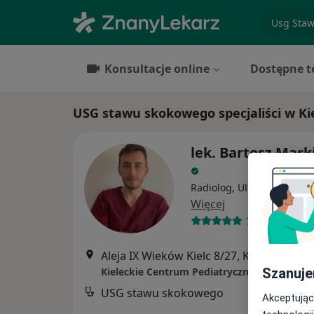
specjaliz
Konsultacje online
Dostępne t
USG stawu skokowego specjaliści w Ki
lek. Bartosz Mark
Radiolog, Ultrasonografis
Więcej
792 opinie
Aleja IX Wieków Kielc 8/27, Kielce
•
Mapa
Szanuje
Kieleckie Centrum Pediatryczne - Gabinet U
USG stawu skokowego
Akceptując