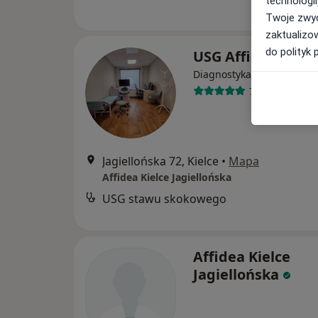
technologii
Twoje zwyc
zaktualizo
do polityk 
USG Affidea
Diagnostyka
7 opinii
Jagiellońska 72, Kielce
•
Mapa
Affidea Kielce Jagiellońska
USG stawu skokowego
Affidea Kielce
Jagiellońska