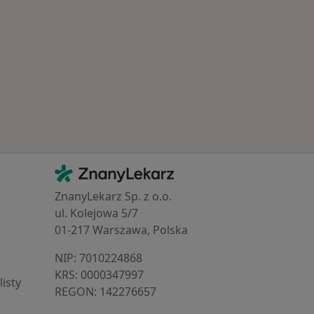
Popularne specjalizacje
Kontakt
ZnanyLekarz - Strona główna
ZnanyLekarz Sp. z o.o.
ul. Kolejowa 5/7
01-217 Warszawa, Polska
NIP: ⁠7010224868
KRS: ⁠0000347997
isty
REGON: ⁠142276657