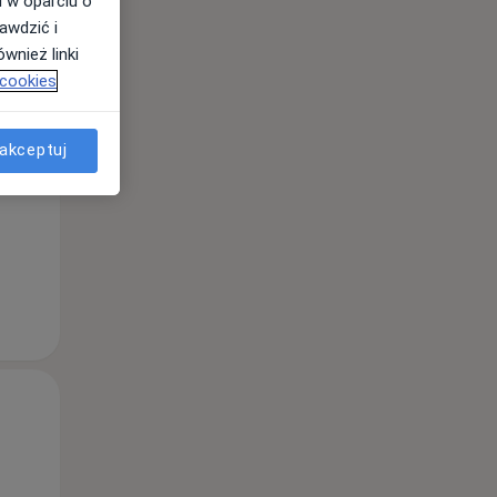
i w oparciu o
awdzić i
wnież linki
 cookies
Śr,
Czw,
Pt,
12 Sie
13 Sie
14 Sie
akceptuj
Śr,
Czw,
Pt,
12 Sie
13 Sie
14 Sie