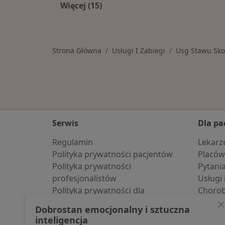
Więcej (15)
Więcej w kategorii: Usługi w Kielcac
Strona Główna
Usługi I Zabiegi
Usg Stawu Sk
Serwis
Dla pa
Regulamin
Lekarz
Polityka prywatności pacjentów
Placów
Polityka prywatności
Pytani
profesjonalistów
Usługi 
Polityka prywatności dla
Choro
profesjonalistów, których dane
Pomoc
Dobrostan emocjonalny i sztuczna
pozyskaliśmy samodzielnie
Aplika
inteligencja