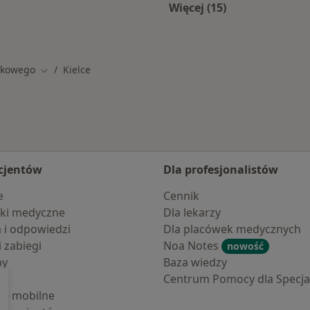
Więcej (15)
h
Więcej w kategorii: 
okowego
Kielce
Zmień miasto
cjentów
Dla profesjonalistów
e
Cennik
ki medyczne
Dla lekarzy
a i odpowiedzi
Dla placówek medycznych
i zabiegi
Noa Notes
nowość
by
Baza wiedzy
Centrum Pomocy dla Specjal
cje mobilne