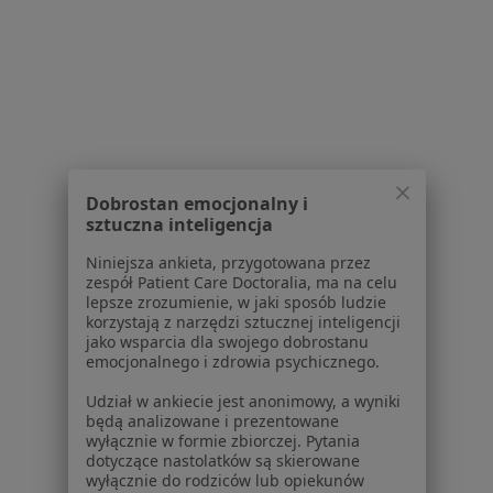
Powiązane wyszukiwania
Usługi w Toruniu
Konsultacja ortopedyczna w Toruniu
Konsultacja ortopedyczna + USG w Toruniu
Konsultacja ortopedyczna dzieci w Toruniu
Konsultacja chirurgiczna w Toruniu
Dobrostan emocjonalny i
sztuczna inteligencja
Konsultacja neurologiczna w Toruniu
Niniejsza ankieta, przygotowana przez
Więcej (15)
zespół Patient Care Doctoralia, ma na celu
Więcej w kategorii: Usługi w Toruniu
lepsze zrozumienie, w jaki sposób ludzie
korzystają z narzędzi sztucznej inteligencji
Popularne specjalizacje
jako wsparcia dla swojego dobrostanu
emocjonalnego i zdrowia psychicznego.
Stomatolodzy w Toruniu
Udział w ankiecie jest anonimowy, a wyniki
Psycholodzy w Toruniu
będą analizowane i prezentowane
wyłącznie w formie zbiorczej. Pytania
Interniści w Toruniu
dotyczące nastolatków są skierowane
wyłącznie do rodziców lub opiekunów