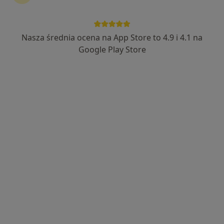
Nasza średnia ocena na App Store to 4.9 i 4.1 na
mgr Rafał Szmit
Google Play Store
·
Więcej
Fizjoterapeuta
61 opinii
Bawarczyków 9, Toruń
•
Mapa
Centrum Medyczne Centrum Rehabilitacji INREMED
Terapia mięśniowo-powięziowa
90 zł
Specjalista nie oferuje umawiania online pod tym adresem.
Poproś o wizytę