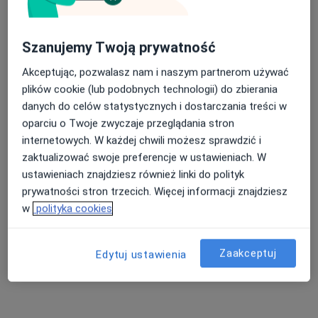
mgr Patrycja Komorowska
·
Więcej
Psychoterapeuta, Psycholog
Szanujemy Twoją prywatność
163 opinie
Akceptując, pozwalasz nam i naszym partnerom używać
Aleksandrowska 6/2, Siedlce
•
Mapa
plików cookie (lub podobnych technologii) do zbierania
Patrycja Komorowska
danych do celów statystycznych i dostarczania treści w
Psychoterapia rodzinna
od 300 zł
oparciu o Twoje zwyczaje przeglądania stron
internetowych. W każdej chwili możesz sprawdzić i
Specjalista nie oferuje umawiania online pod tym adresem.
zaktualizować swoje preferencje w ustawieniach. W
Poproś o wizytę
ustawieniach znajdziesz również linki do polityk
prywatności stron trzecich. Więcej informacji znajdziesz
w
polityka cookies
Zaakceptuj
Edytuj ustawienia