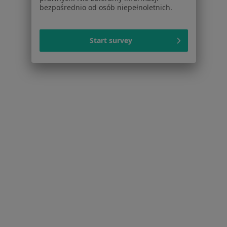
Cennik
bezpośrednio od osób niepełnoletnich.
Dla lekarzy
Dla placówek medycznych
Start survey
Noa Notes
nowość
Baza wiedzy
Centrum Pomocy dla Specjalisty
Kontakt
ZnanyLekarz - Strona główna
ZnanyLekarz Sp. z o.o.
ul. Kolejowa 5/7
01-217 Warszawa, Polska
NIP: ⁠7010224868
KRS: ⁠0000347997
REGON: ⁠142276657
Sąd Rejonowy dla m.st. Warszawy w Warszawie XII
Wydział Gospodarczy KRS