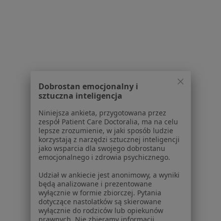
Dostępność
O nas
Praca
Rekrutujemy!
Partnerzy
Centrum prasowe
Kontakt
Dobrostan emocjonalny i
Dla pacjentów
sztuczna inteligencja
Lekarze
Niniejsza ankieta, przygotowana przez
Placówki medyczne
zespół Patient Care Doctoralia, ma na celu
lepsze zrozumienie, w jaki sposób ludzie
Pytania i odpowiedzi
korzystają z narzędzi sztucznej inteligencji
Usługi i zabiegi
jako wsparcia dla swojego dobrostanu
Choroby
emocjonalnego i zdrowia psychicznego.
Pomoc
Udział w ankiecie jest anonimowy, a wyniki
Aplikacje mobilne
będą analizowane i prezentowane
Blog dla pacjentów
wyłącznie w formie zbiorczej. Pytania
dotyczące nastolatków są skierowane
Dla profesjonalistów
wyłącznie do rodziców lub opiekunów
prawnych. Nie zbieramy informacji