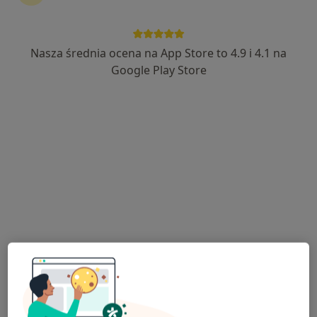
23 opinie
Adres
Online
Nasza średnia ocena na App Store to 4.9 i 4.1 na
Google Play Store
Kazimierza Pułaskiego 10, Siedlce
•
Mapa
Centrum Terapii ALMA
Psychoterapia rodzinna
250 zł
Specjalista nie oferuje umawiania online pod tym adresem.
Poproś o wizytę