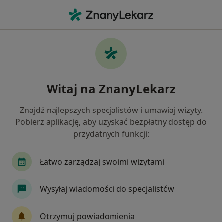
Me
Psychoterapia Rodzinna • Siedlce, mazowieckie
Filtry
• 1
Mapa
Psychoterapia rodzinna specjaliści w
Witaj na ZnanyLekarz
Siedlcach
Jak działają wyniki wyszukiwania
Znajdź najlepszych specjalistów i umawiaj wizyty.
Pobierz aplikację, aby uzyskać bezpłatny dostęp do
przydatnych funkcji:
Łatwo zarządzaj swoimi wizytami
Wysyłaj wiadomości do specjalistów
mgr Adriana Siemieniuk
Otrzymuj powiadomienia
·
Więcej
Psycholog, Psychoterapeuta