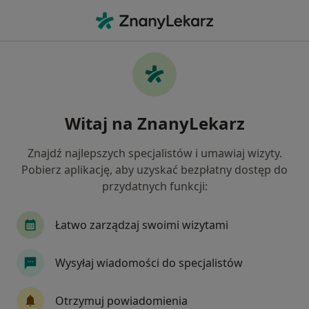
Me
Anestezjolog • Siedlce, mazowieckie
Filtry
Mapa
Polecani anestezjolodzy w Siedlcach
Witaj na ZnanyLekarz
Jak działają wyniki wyszukiwania
Znajdź najlepszych specjalistów i umawiaj wizyty.
Pobierz aplikację, aby uzyskać bezpłatny dostęp do
przydatnych funkcji:
Łatwo zarządzaj swoimi wizytami
Wysyłaj wiadomości do specjalistów
lek. Zbigniew Pawlak
·
Więcej
Anestezjolog
Otrzymuj powiadomienia