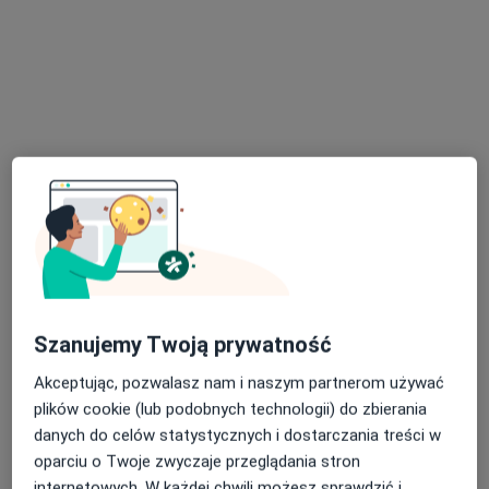
Siedlecki Szpital Specjalistyczny
Specjalista nie oferuje umawiania online pod tym adresem.
Poproś o wizytę
Zespół Chirurgii Jednego Dnia MEDICA
Szanujemy Twoją prywatność
·
Więcej
Anestezjologia, Chirurgia, Ortopedia
Akceptując, pozwalasz nam i naszym partnerom używać
17 opinii
plików cookie (lub podobnych technologii) do zbierania
ul. Brzeska 131, Siedlce
•
Mapa
danych do celów statystycznych i dostarczania treści w
oparciu o Twoje zwyczaje przeglądania stron
Brak dostępnych specjalistów z wolnymi terminami w tym centrum medycznym.
internetowych. W każdej chwili możesz sprawdzić i