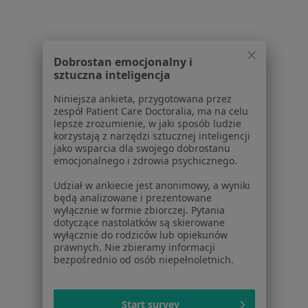
Kamica nerkowa Siedlce
Ból barku Siedlce
Ból fantomowy Siedlce
Dobrostan emocjonalny i
sztuczna inteligencja
Ból miednicy Siedlce
Niniejsza ankieta, przygotowana przez
Ból nowotworowy Siedlce
zespół Patient Care Doctoralia, ma na celu
lepsze zrozumienie, w jaki sposób ludzie
Więcej (15)
korzystają z narzędzi sztucznej inteligencji
Więcej w kategorii: Najczęstsze schorzenia
jako wsparcia dla swojego dobrostanu
emocjonalnego i zdrowia psychicznego.
Udział w ankiecie jest anonimowy, a wyniki
Strona Główna
Anestezjolog
Siedlce
Zmień miasto
będą analizowane i prezentowane
wyłącznie w formie zbiorczej. Pytania
dotyczące nastolatków są skierowane
wyłącznie do rodziców lub opiekunów
prawnych. Nie zbieramy informacji
bezpośrednio od osób niepełnoletnich.
Serwis
Start survey