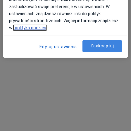
Pokaż profil
zaktualizować swoje preferencje w ustawieniach. W
ustawieniach znajdziesz również linki do polityk
prywatności stron trzecich. Więcej informacji znajdziesz
w
polityka cookies
Zaakceptuj
Edytuj ustawienia
Niepubliczny Zakład Opieki Zdrowotnej
"CENTRUM"
·
Więcej
Anestezjologia, Medycyna rodzinna, Ginekologia
2 opinie
Ks. Niedziałka 14, Siedlce
•
Mapa
Brak dostępnych specjalistów z wolnymi terminami w tym centrum medycznym.
Pokaż profil