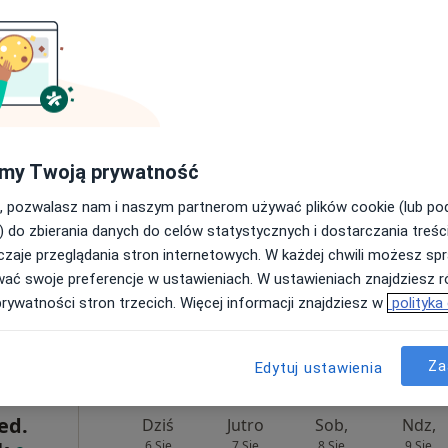
Dziś
Jutro
Sob,
Ndz,
6 Sie
7 Sie
8 Sie
9 Sie
ej
my Twoją prywatność
Umawianie online nie jest dostępne
, pozwalasz nam i naszym partnerom używać plików cookie (lub p
) do zbierania danych do celów statystycznych i dostarczania treśc
Poproś o wizytę
zaje przeglądania stron internetowych. W każdej chwili możesz spr
e
•
Mapa
wać swoje preferencje w ustawieniach. W ustawieniach znajdziesz ró
prywatności stron trzecich. Więcej informacji znajdziesz w
polityka
250 zł
Za
Edytuj ustawienia
ed.
Dziś
Jutro
Sob,
Ndz,
6 Sie
7 Sie
8 Sie
9 Sie