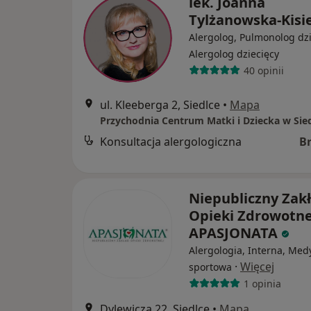
lek. Joanna
Tylżanowska-Kisie
Alergolog, Pulmonolog dzi
Alergolog dziecięcy
40 opinii
ul. Kleeberga 2, Siedlce
•
Mapa
Przychodnia Centrum Matki i Dziecka w Sie
Konsultacja alergologiczna
B
Niepubliczny Zak
Opieki Zdrowotne
APASJONATA
Alergologia, Interna, Med
·
Więcej
sportowa
1 opinia
Dylewicza 22, Siedlce
•
Mapa