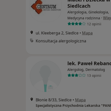
Siedlcach
Alergologia, Ginekologia,
·
Wię
Medycyna rodzinna
12 opinii
ul. Kleeberga 2, Siedlce
•
Mapa
Konsultacja alergologiczna
lek. Paweł Reban
Alergolog, Dermatolog
13 opinii
Błonie 8/33, Siedlce
•
Mapa
Specjalistyczna Przychodnia Lekarska "PA