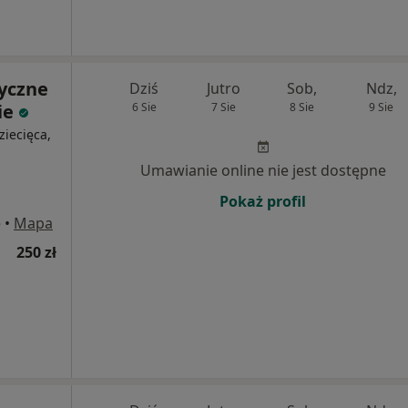
tyczne
Dziś
Jutro
Sob,
Ndz,
ie
6 Sie
7 Sie
8 Sie
9 Sie
ziecięca,
Umawianie online nie jest dostępne
Pokaż profil
e
•
Mapa
250 zł