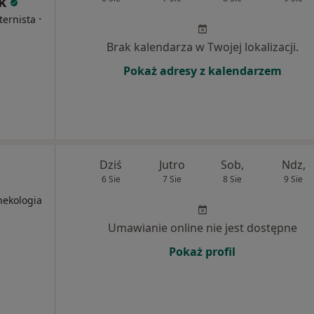
k
·
ternista
Brak kalendarza w Twojej lokalizacji.
Pokaż adresy z kalendarzem
Dziś
Jutro
Sob,
Ndz,
6 Sie
7 Sie
8 Sie
9 Sie
nekologia
Umawianie online nie jest dostępne
Pokaż profil