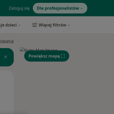
Zaloguj się
Dla profesjonalistów
je dzieci
Więcej filtrów
ukiwania
Powiększ mapę
Pon,
Wt,
Śr,
10 Sie
11 Sie
12 Sie