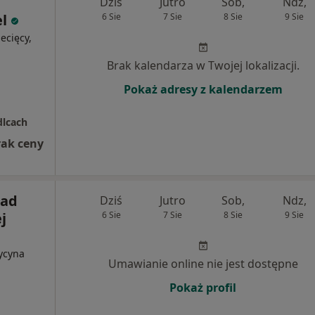
Dziś
Jutro
Sob,
Ndz,
l
6 Sie
7 Sie
8 Sie
9 Sie
ecięcy,
Brak kalendarza w Twojej lokalizacji.
Pokaż adresy z kalendarzem
dlcach
rak ceny
ład
Dziś
Jutro
Sob,
Ndz,
j
6 Sie
7 Sie
8 Sie
9 Sie
ycyna
Umawianie online nie jest dostępne
Pokaż profil