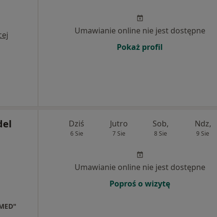
Umawianie online nie jest dostępne
cej
Pokaż profil
del
Dziś
Jutro
Sob,
Ndz,
6 Sie
7 Sie
8 Sie
9 Sie
Umawianie online nie jest dostępne
Poproś o wizytę
NMED"