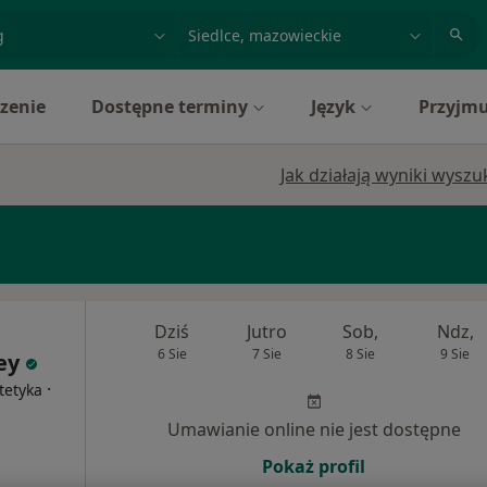
acja, badanie lub nazwisko
miasto lub dzielnica
zenie
Dostępne terminy
Język
Przyjmu
Jak działają wyniki wysz
Dziś
Jutro
Sob,
Ndz,
6 Sie
7 Sie
8 Sie
9 Sie
ney
·
tetyka
Umawianie online nie jest dostępne
Pokaż profil