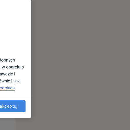
Pon,
Wt,
Śr,
10 Sie
11 Sie
12 Sie
odobnych
i w oparciu o
awdzić i
wnież linki
 cookies
akceptuj
Pon,
Wt,
Śr,
10 Sie
11 Sie
12 Sie