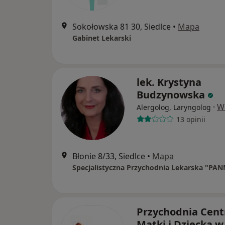
Sokołowska 81 30, Siedlce
•
Mapa
Gabinet Lekarski
lek. Krystyna
Budzynowska
·
W
Alergolog, Laryngolog
13 opinii
Błonie 8/33, Siedlce
•
Mapa
Specjalistyczna Przychodnia Lekarska "PA
Przychodnia Cen
Matki i Dziecka w