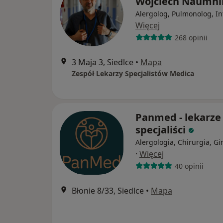
Wojciech Naumni
Alergolog, Pulmonolog, In
Więcej
268 opinii
3 Maja 3, Siedlce
•
Mapa
Zespół Lekarzy Specjalistów Medica
Panmed - lekarze
specjaliści
Alergologia, Chirurgia, Gi
·
Więcej
40 opinii
Błonie 8/33, Siedlce
•
Mapa