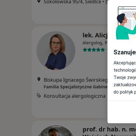
Sokołowska 95/4, Siedlce
•
Mapa
lek. Alicja Mitura
·
Więc
Alergolog, Pediatra
1 opinia
Szanuje
Akceptując
technologii
Twoje zwyc
Biskupa Ignacego Świrskiego 34, Siedlc
zaktualizo
Familia Specjalistyczne Gabinety Lekarskie
do polityk 
Konsultacja alergologiczna
prof. dr hab. n. m