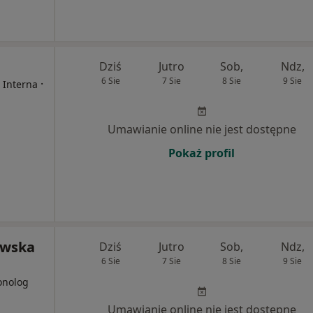
Dziś
Jutro
Sob,
Ndz,
6 Sie
7 Sie
8 Sie
9 Sie
·
 Interna
Umawianie online nie jest dostępne
Pokaż profil
owska
Dziś
Jutro
Sob,
Ndz,
6 Sie
7 Sie
8 Sie
9 Sie
onolog
Umawianie online nie jest dostępne