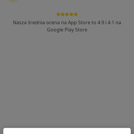
23 opinie
Adres
Online
Nasza średnia ocena na App Store to 4.9 i 4.1 na
Google Play Store
Kazimierza Pułaskiego 10, Siedlce
•
Mapa
Centrum Terapii ALMA
Psychoterapia par i małżeństw
250 zł
Specjalista nie oferuje umawiania online pod tym adresem.
Poproś o wizytę