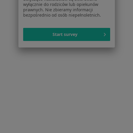
Pomoc
wyłącznie do rodziców lub opiekunów
prawnych. Nie zbieramy informacji
Aplikacje mobilne
bezpośrednio od osób niepełnoletnich.
Blog dla pacjentów
Dla profesjonalistów
Start survey
Cennik
Dla lekarzy
Dla placówek medycznych
Noa Notes
nowość
Baza wiedzy
Centrum Pomocy dla Specjalisty
Kontakt
ZnanyLekarz - Strona główna
ZnanyLekarz Sp. z o.o.
ul. Kolejowa 5/7
01-217 Warszawa, Polska
NIP: ⁠7010224868