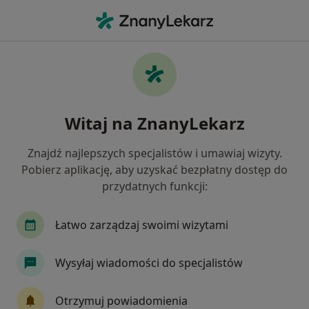
Me
Psychoterapia Par I Małżeństw • Siedlce, mazowieckie
Filtry
• 1
Mapa
Psychoterapia par i małżeństw specjaliści w
Witaj na ZnanyLekarz
Siedlcach
Jak działają wyniki wyszukiwania
Znajdź najlepszych specjalistów i umawiaj wizyty.
Pobierz aplikację, aby uzyskać bezpłatny dostęp do
przydatnych funkcji:
Łatwo zarządzaj swoimi wizytami
Wysyłaj wiadomości do specjalistów
mgr Adriana Siemieniuk
Otrzymuj powiadomienia
·
Więcej
Psycholog, Psychoterapeuta