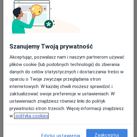
mgr Patrycja Komorowska
·
Więcej
Psychoterapeuta, Psycholog
163 opinie
Adres
Online
Szanujemy Twoją prywatność
Aleksandrowska 6/2, Siedlce
•
Mapa
Akceptując, pozwalasz nam i naszym partnerom używać
Patrycja Komorowska
plików cookie (lub podobnych technologii) do zbierania
Psychoterapia par i małżeństw
260 zł
danych do celów statystycznych i dostarczania treści w
oparciu o Twoje zwyczaje przeglądania stron
Specjalista nie oferuje umawiania online pod tym adresem.
internetowych. W każdej chwili możesz sprawdzić i
zaktualizować swoje preferencje w ustawieniach. W
Poproś o wizytę
ustawieniach znajdziesz również linki do polityk
prywatności stron trzecich. Więcej informacji znajdziesz
w
polityka cookies
Zaakceptuj
Edytuj ustawienia