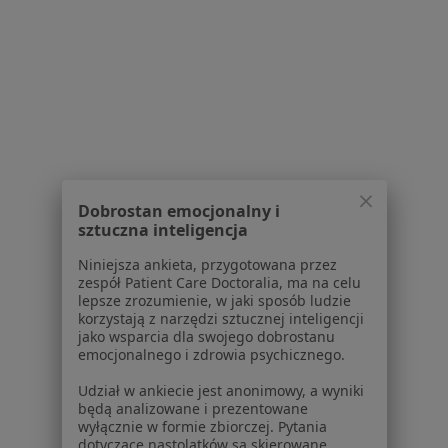
Polityka prywatności pacjentów
Polityka prywatności profesjonalistów
Polityka prywatności dla profesjonalistów, których
dane pozyskaliśmy samodzielnie
Polityka cookies
Jak działają wyniki wyszukiwania
Dostępność
O nas
Praca
Rekrutujemy!
Dobrostan emocjonalny i
Partnerzy
sztuczna inteligencja
Centrum prasowe
Kontakt
Niniejsza ankieta, przygotowana przez
zespół Patient Care Doctoralia, ma na celu
Dla pacjentów
lepsze zrozumienie, w jaki sposób ludzie
korzystają z narzędzi sztucznej inteligencji
jako wsparcia dla swojego dobrostanu
Lekarze
emocjonalnego i zdrowia psychicznego.
Placówki medyczne
Pytania i odpowiedzi
Udział w ankiecie jest anonimowy, a wyniki
będą analizowane i prezentowane
Usługi i zabiegi
wyłącznie w formie zbiorczej. Pytania
Choroby
dotyczące nastolatków są skierowane