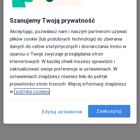
Szanujemy Twoją prywatność
lek. dent. Kamila Wnuk-Zagalak
Akceptując, pozwalasz nam i naszym partnerom używać
·
Więcej
Stomatolog
plików cookie (lub podobnych technologii) do zbierania
31 opinii
danych do celów statystycznych i dostarczania treści w
Generała Stefana Grota-Roweckiego 52, Sosnowiec
•
Mapa
oparciu o Twoje zwyczaje przeglądania stron
NZOZ Udente Marta Galik
internetowych. W każdej chwili możesz sprawdzić i
zaktualizować swoje preferencje w ustawieniach. W
Piaskowanie
100 zł
ustawieniach znajdziesz również linki do polityk
Specjalista nie oferuje umawiania online pod tym adresem.
prywatności stron trzecich. Więcej informacji znajdziesz
w
polityka cookies
Poproś o wizytę
Zaakceptuj
Edytuj ustawienia