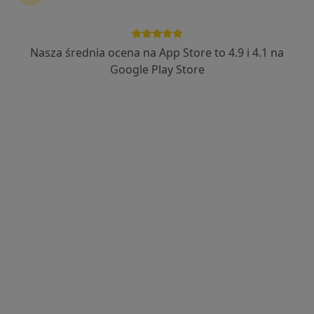
Nasza średnia ocena na App Store to 4.9 i 4.1 na
lek. dent. Julia Andrzejczak
Google Play Store
·
Więcej
Stomatolog
29 opinii
Generała Stefana Grota-Roweckiego 52, Sosnowiec
•
Mapa
NZOZ Udente Marta Galik
Piaskowanie
100 zł
Specjalista nie oferuje umawiania online pod tym adresem.
Poproś o wizytę