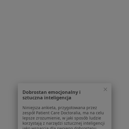
1
2
Powiązane wyszukiwania
Usługi w Sosnowcu
Konsultacja stomatologiczna w Sosnowcu
Konsultacja protetyczna w Sosnowcu
Stomatologia zachowawcza w Sosnowcu
Wypełnienie kompozytowe w Sosnowcu
Stomatologia estetyczna w Sosnowcu
Dobrostan emocjonalny i
Więcej (15)
sztuczna inteligencja
Więcej w kategorii: Usługi w Sosnowcu
Niniejsza ankieta, przygotowana przez
Popularne specjalizacje
zespół Patient Care Doctoralia, ma na celu
lepsze zrozumienie, w jaki sposób ludzie
Stomatolodzy w Sosnowcu
korzystają z narzędzi sztucznej inteligencji
jako wsparcia dla swojego dobrostanu