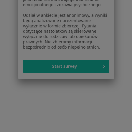
Interniści w Sosnowcu
emocjonalnego i zdrowia psychicznego.
Psycholodzy w Sosnowcu
Udział w ankiecie jest anonimowy, a wyniki
będą analizowane i prezentowane
Chirurdzy w Sosnowcu
wyłącznie w formie zbiorczej. Pytania
dotyczące nastolatków są skierowane
Ginekolodzy w Sosnowcu
wyłącznie do rodziców lub opiekunów
prawnych. Nie zbieramy informacji
Więcej (15)
bezpośrednio od osób niepełnoletnich.
Więcej w kategorii: Popularne specjalizacje
Start survey
Strona Główna
Usługi I Zabiegi
Piaskowanie
Zmień miast
Sosnowiec
Zmień miasto
Serwis
Regulamin