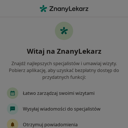
Me
Piaskowanie • Sosnowiec, śląskie
Filtry
• 1
Ubezpieczenie
Map
Piaskowanie specjaliści w Sosnowcu
Witaj na ZnanyLekarz
Jak działają wyniki wyszukiwania
Znajdź najlepszych specjalistów i umawiaj wizyty.
Pobierz aplikację, aby uzyskać bezpłatny dostęp do
Jaką wizytę chcesz umówić?
przydatnych funkcji:
Piaskowanie
Scaling + piaskowanie
Piask
Łatwo zarządzaj swoimi wizytami
Wysyłaj wiadomości do specjalistów
Otrzymuj powiadomienia