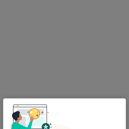
lek. dent. Agata Długoszowska-
Szablewska
·
Więcej
Stomatolog
96 opinii
Kilińskiego 50, Sosnowiec
•
Mapa
Gabinet Prywatny
Piaskowanie
od 150 zł
Specjalista nie oferuje umawiania online pod tym adresem.
Poproś o wizytę