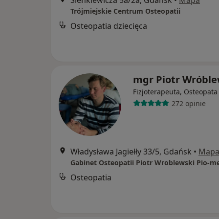
Sienkiewicza 5a/2a, Gdańsk
•
Mapa
Trójmiejskie Centrum Osteopatii
Osteopatia dziecięca
mgr Piotr Wróble
Fizjoterapeuta, Osteopata
272 opinie
Władysława Jagiełły 33/5, Gdańsk
•
Map
Gabinet Osteopatii Piotr Wroblewski Pio-m
Osteopatia