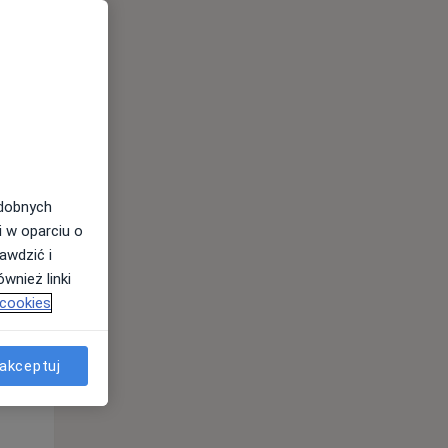
Wt,
Śr,
Czw,
11 Sie
12 Sie
13 Sie
odobnych
i w oparciu o
awdzić i
wnież linki
 cookies
Wt,
Śr,
Czw,
11 Sie
12 Sie
13 Sie
akceptuj