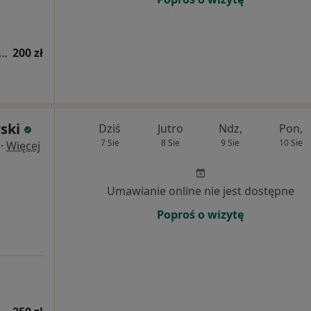
apia z wykorzystaniem technik osteopatycznych
200 zł
ski
Dziś
Jutro
Ndz,
Pon,
7 Sie
8 Sie
9 Sie
10 Sie
·
Więcej
Umawianie online nie jest dostępne
Poproś o wizytę