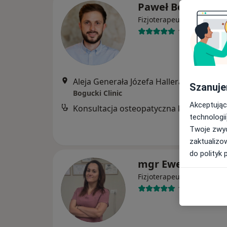
Paweł Bogucki
·
Więcej
Fizjoterapeuta
130 opinii
Aleja Generała Józefa Hallera 140, Gdańsk
Szanuje
Bogucki Clinic
Akceptując
technologii
Twoje zwyc
zaktualizo
do polityk 
mgr Ewelina Dmi
·
Więcej
Fizjoterapeuta
120 opinii