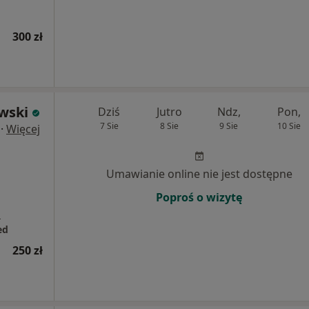
300 zł
wski
Dziś
Jutro
Ndz,
Pon,
7 Sie
8 Sie
9 Sie
10 Sie
·
Więcej
Umawianie online nie jest dostępne
Poproś o wizytę
a
ed
250 zł