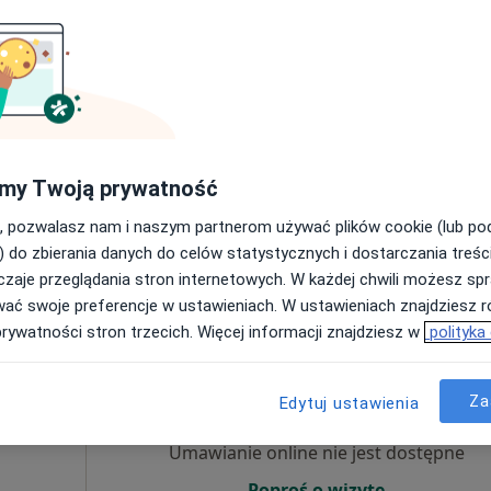
Dziś
Jutro
Ndz,
Pon,
7 Sie
8 Sie
9 Sie
10 Sie
Umawianie online nie jest dostępne
Poproś o wizytę
•
Mapa
my Twoją prywatność
, pozwalasz nam i naszym partnerom używać plików cookie (lub p
Konsultacja osteopatyczna kobiet w ciąży i okresie okołoporodowym
250 zł
) do zbierania danych do celów statystycznych i dostarczania treśc
zaje przeglądania stron internetowych. W każdej chwili możesz spr
wać swoje preferencje w ustawieniach. W ustawieniach znajdziesz ró
prywatności stron trzecich. Więcej informacji znajdziesz w
polityka
truk
Dziś
Jutro
Ndz,
Pon,
7 Sie
8 Sie
9 Sie
10 Sie
Za
Edytuj ustawienia
Umawianie online nie jest dostępne
Poproś o wizytę