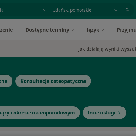
acja, badanie lub nazwisko
miasto lub dzielnica
zenie
Dostępne terminy
Język
Przyjmu
Jak działają wyniki wysz
zna
Konsultacja osteopatyczna
ciąży i okresie okołoporodowym
Inne usługi