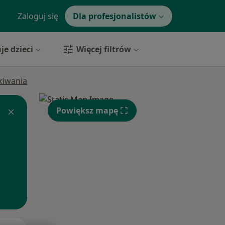
Zaloguj się
Dla profesjonalistów
je dzieci
Więcej filtrów
ukiwania
Powiększ mapę