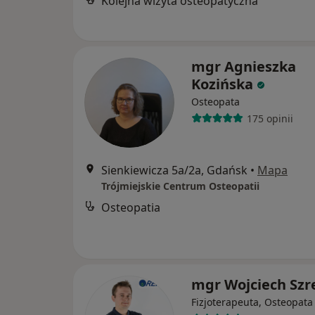
Kolejna wizyta osteopatyczna
mgr Agnieszka
Kozińska
Osteopata
175 opinii
Sienkiewicza 5a/2a, Gdańsk
•
Mapa
Trójmiejskie Centrum Osteopatii
Osteopatia
mgr Wojciech Szr
Fizjoterapeuta, Osteopata