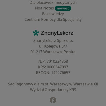
Dla placówek medycznych
Noa Notes
nowość
Baza wiedzy
Centrum Pomocy dla Specjalisty
Kontakt
ZnanyLekarz - Strona główna
ZnanyLekarz Sp. z o.o.
ul. Kolejowa 5/7
01-217 Warszawa, Polska
NIP: ⁠7010224868
KRS: ⁠0000347997
REGON: ⁠142276657
Sąd Rejonowy dla m.st. Warszawy w Warszawie XII
Wydział Gospodarczy KRS
Facebook
otwiera się w nowej karcie