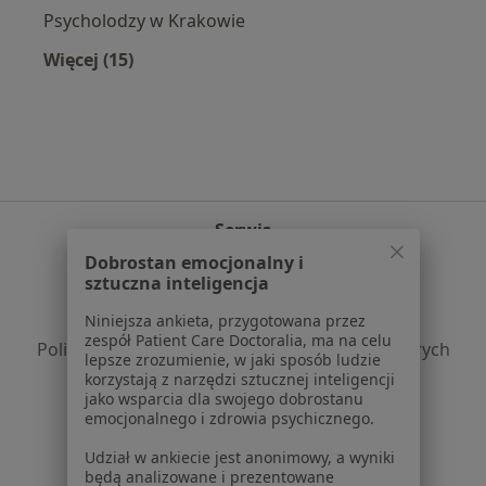
Psycholodzy w Krakowie
Więcej (15)
Więcej w kategorii: Popularne specjalizacje
Serwis
Dobrostan emocjonalny i
Regulamin
sztuczna inteligencja
Polityka prywatności pacjentów
Niniejsza ankieta, przygotowana przez
Polityka prywatności profesjonalistów
zespół Patient Care Doctoralia, ma na celu
Polityka prywatności dla profesjonalistów, których
lepsze zrozumienie, w jaki sposób ludzie
dane pozyskaliśmy samodzielnie
korzystają z narzędzi sztucznej inteligencji
jako wsparcia dla swojego dobrostanu
Polityka cookies
emocjonalnego i zdrowia psychicznego.
Jak działają wyniki wyszukiwania
Dostępność
Udział w ankiecie jest anonimowy, a wyniki
będą analizowane i prezentowane
O nas