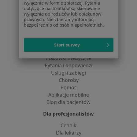
wyłącznie w formie zbiorczej. Pytania
Praca
Rekrutujemy!
dotyczące nastolatków są skierowane
Partnerzy
wyłącznie do rodziców lub opiekunów
prawnych. Nie zbieramy informacji
Centrum prasowe
bezpośrednio od osób niepełnoletnich.
Kontakt
Dla pacjentów
Start survey
Lekarze
Placówki medyczne
Pytania i odpowiedzi
Usługi i zabiegi
Choroby
Pomoc
Aplikacje mobilne
Blog dla pacjentów
Dla profesjonalistów
Cennik
Dla lekarzy