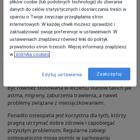
plików cookie (lub podobnych technologii) do zbierania
danych do celów statystycznych i dostarczania treści w
oparciu o Twoje zwyczaje przeglądania stron
internetowych. W każdej chwili możesz sprawdzić i
Do czego służy osteopatia
zaktualizować swoje preferencje w ustawieniach. W
ustawieniach znajdziesz również linki do polityk
Osteopatia może być stosowana w leczeniu
prywatności stron trzecich. Więcej informacji znajdziesz
różnorodnych problemów zdrowotnych. Często jest
w
polityka cookies
poszukiwana w przypadku problemów układu
mięśniowo-szkieletowego, takich jak bóle pleców,
bóle szyi i bóle stawów. Jednak zakres osteopatii
Zaakceptuj
Edytuj ustawienia
wykracza poza te powszechne dolegliwości. Może
być również stosowana w leczeniu stanów takich jak
astma, migreny, zaburzenia trawienia, a nawet
problemy związane z miesiączkowaniem.
Ponadto osteopatia jest korzystna dla tych, którzy
pragną utrzymać dobre zdrowie i zapobiegać
przyszłym problemom. Regularne zabiegi
osteopatyczne mogą pomóc w zachowaniu