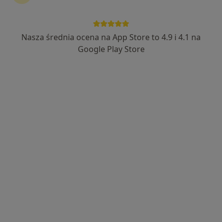
Nasza średnia ocena na App Store to 4.9 i 4.1 na
Jonasz Sadowski
Google Play Store
·
Więcej
Technik masażysta
11 opinii
Henryka Sienkiewicza 11/2, Gdańsk
•
Mapa
50TwarzyFizjo
Terapia mięśniowo-powięziowa
200 zł
Specjalista nie oferuje umawiania online pod tym adresem.
Poproś o wizytę