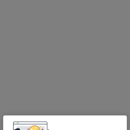
Bezpieczne płatności
mgr Ewa Cybulska
·
Więcej
Fizjoterapeuta
30 opinii
Śląska 66B, Gdańsk
•
Mapa
FIZJOTERAPIA TRÓJMIASTO
Terapia mięśniowo-powięziowa
280 zł
Specjalista nie oferuje umawiania online pod tym adresem.
Poproś o wizytę