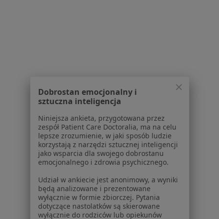
Powiązane wyszukiwania
Usługi w Gdańsku
Konsultacja ortopedyczna w Gdańsku
Konsultacja ortopedyczna dzieci w Gdańsku
Blokady przeciwbólowe w Gdańsku
Konsultacja chirurgiczna w Gdańsku
Dobrostan emocjonalny i
sztuczna inteligencja
Konsultacja ginekologiczna w Gdańsku
Niniejsza ankieta, przygotowana przez
Więcej (15)
zespół Patient Care Doctoralia, ma na celu
Więcej w kategorii: Usługi w Gdańsku
lepsze zrozumienie, w jaki sposób ludzie
korzystają z narzędzi sztucznej inteligencji
Popularne specjalizacje
jako wsparcia dla swojego dobrostanu
emocjonalnego i zdrowia psychicznego.
Psycholodzy w Gdańsku
Udział w ankiecie jest anonimowy, a wyniki
Stomatolodzy w Gdańsku
będą analizowane i prezentowane
wyłącznie w formie zbiorczej. Pytania
Interniści w Gdańsku
dotyczące nastolatków są skierowane
wyłącznie do rodziców lub opiekunów