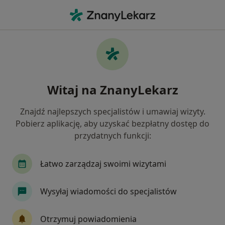
Me
Terapia Mięśniowo-Powięziowa • Gdańsk, pomorskie
Filtry
• 1
Ubezpieczenie
Map
Terapia mięśniowo-powięziowa specjaliści w
Witaj na ZnanyLekarz
Gdańsku
Jak działają wyniki wyszukiwania
Znajdź najlepszych specjalistów i umawiaj wizyty.
Pobierz aplikację, aby uzyskać bezpłatny dostęp do
przydatnych funkcji:
Jakiego specjalisty szukasz?
Fizjoterapeuta
Psycholog
Lekarz rehabili
Łatwo zarządzaj swoimi wizytami
Wysyłaj wiadomości do specjalistów
Otrzymuj powiadomienia