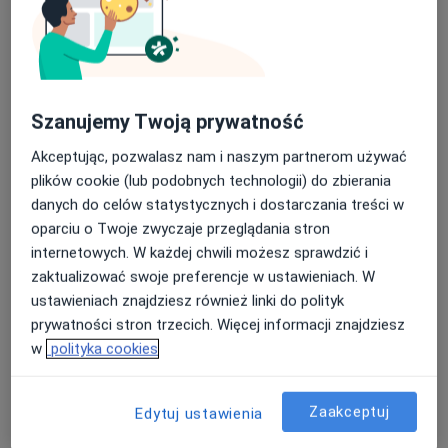
Szanujemy Twoją prywatność
Bezpieczne płatności
Akceptując, pozwalasz nam i naszym partnerom używać
mgr Daria Konstantynowicz
plików cookie (lub podobnych technologii) do zbierania
·
Więcej
Fizjoterapeuta
danych do celów statystycznych i dostarczania treści w
186 opinii
oparciu o Twoje zwyczaje przeglądania stron
internetowych. W każdej chwili możesz sprawdzić i
Lendziona 5b/2, Gdańsk
•
Mapa
zaktualizować swoje preferencje w ustawieniach. W
Dobre Miejsce
ustawieniach znajdziesz również linki do polityk
Terapia mięśniowo-powięziowa
230 zł
prywatności stron trzecich. Więcej informacji znajdziesz
Specjalista nie oferuje umawiania online pod tym adresem.
w
polityka cookies
Poproś o wizytę
Zaakceptuj
Edytuj ustawienia