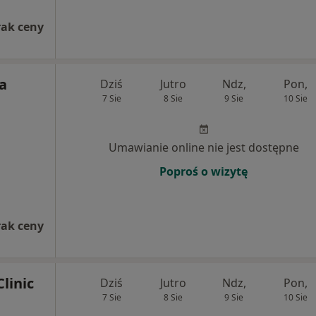
rak ceny
a
Dziś
Jutro
Ndz,
Pon,
7 Sie
8 Sie
9 Sie
10 Sie
Umawianie online nie jest dostępne
Poproś o wizytę
rak ceny
linic
Dziś
Jutro
Ndz,
Pon,
7 Sie
8 Sie
9 Sie
10 Sie