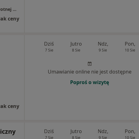
Samodzielny Publiczny Zakład Opieki Zdrowotnej w Grucie
rak ceny
Dziś
Jutro
Ndz,
Pon,
7 Sie
8 Sie
9 Sie
10 Sie
Umawianie online nie jest dostępne
Poproś o wizytę
rak ceny
iczny
Dziś
Jutro
Ndz,
Pon,
7 Sie
8 Sie
9 Sie
10 Sie