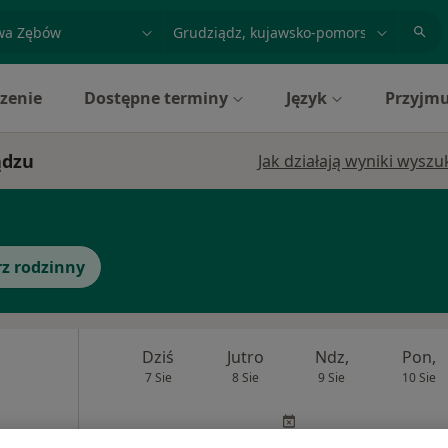
acja, badanie lub nazwisko
miasto lub dzielnica
zenie
Dostępne terminy
Język
Przyjmu
ądzu
Jak działają wyniki wysz
z rodzinny
Dziś
Jutro
Ndz,
Pon,
7 Sie
8 Sie
9 Sie
10 Sie
Umawianie online nie jest dostępne