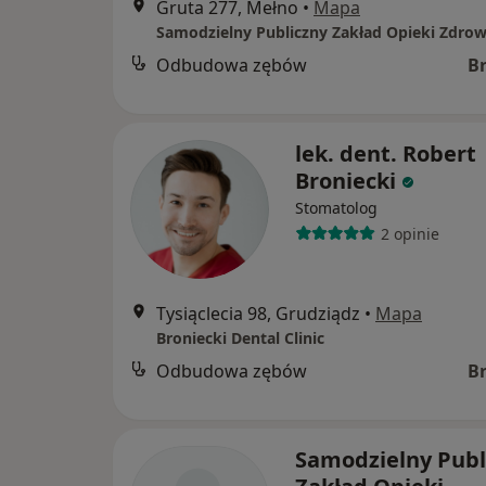
Gruta 277, Mełno
•
Mapa
Odbudowa zębów
B
lek. dent. Robert
Broniecki
Stomatolog
2 opinie
Tysiąclecia 98, Grudziądz
•
Mapa
Broniecki Dental Clinic
Odbudowa zębów
B
Samodzielny Publ