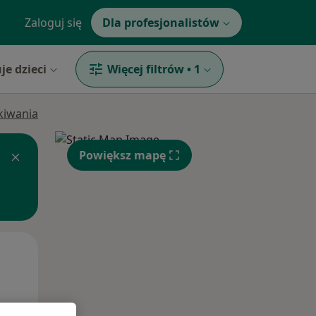
Zaloguj się
Dla profesjonalistów
je dzieci
Więcej filtrów
•
1
ukiwania
Powiększ mapę
Wt,
Śr,
Czw,
11 Sie
12 Sie
13 Sie