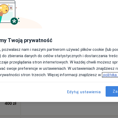
Poproś o wizytę
rak ceny
my Twoją prywatność
yna
, pozwalasz nam i naszym partnerom używać plików cookie (lub p
Dziś
Jutro
Ndz,
Pon,
) do zbierania danych do celów statystycznych i dostarczania treśc
7 Sie
8 Sie
9 Sie
10 Sie
zaje przeglądania stron internetowych. W każdej chwili możesz spr
wać swoje preferencje w ustawieniach. W ustawieniach znajdziesz ró
Umawianie online nie jest dostępne
prywatności stron trzecich. Więcej informacji znajdziesz w
polityka
Poproś o wizytę
Za
Edytuj ustawienia
400 zł