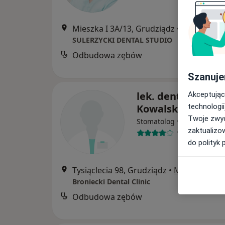
Mieszka I 3A/13, Grudziądz
•
Mapa
SULERZYCKI DENTAL STUDIO
Odbudowa zębów
B
Szanuje
lek. dent. Katarz
Akceptując
Kowalska
technologii
Twoje zwyc
·
Więcej
Stomatolog
zaktualizo
13 opinii
do polityk 
Tysiąclecia 98, Grudziądz
•
Mapa
Broniecki Dental Clinic
Odbudowa zębów