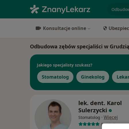
specjaliz
Konsultacje online
Ubezpiec
Odbudowa zębów specjaliści w Grudzi
Jakiego specjalisty szukasz?
Stomatolog
Ginekolog
Lekar
lek. dent. Karol
Sulerzycki
·
Więcej
Stomatolog
8 opinii