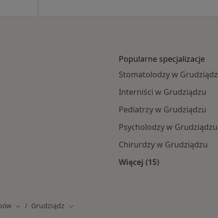
Popularne specjalizacje
Stomatolodzy w Grudziąd
Interniści w Grudziądzu
Pediatrzy w Grudziądzu
Psycholodzy w Grudziądzu
Chirurdzy w Grudziądzu
Więcej (15)
ądzu
Więcej w kategorii: 
bów
Grudziądz
Zmień miasto
Zmień miasto