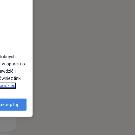
odobnych
Wt,
Śr,
Czw,
i w oparciu o
11 Sie
12 Sie
13 Sie
awdzić i
wnież linki
 cookies
akceptuj