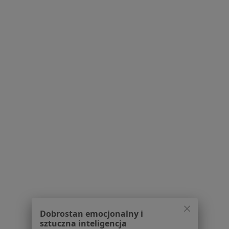
Specjalista nie oferuje umawiania online pod tym adresem.
Poproś o wizytę
1
2
3
4
5
6
8
Powiązane wyszukiwania
Usługi w Poznaniu
Konsultacja stomatologiczna w Poznaniu
Leczenie próchnicy w Poznaniu
Konsultacja protetyczna w Poznaniu
Badania stomatologiczne w Poznaniu
Leczenie kanałowe w Poznaniu
Dobrostan emocjonalny i
sztuczna inteligencja
Więcej (15)