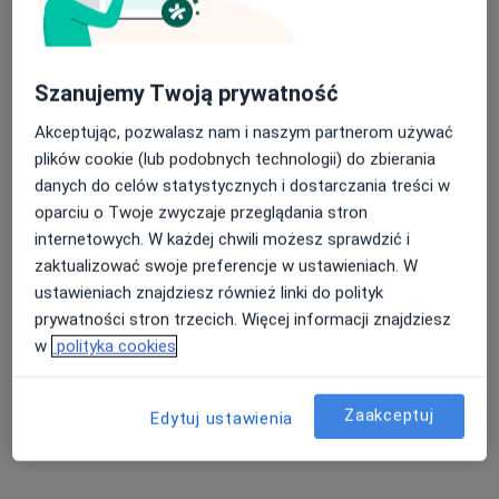
dr n. med. Małgorzata Andrzejewska
Szanujemy Twoją prywatność
Stomatolog, Lekarz wykonujący zabiegi medycyny estetycznej,
Chirurg stomatologiczny
Akceptując, pozwalasz nam i naszym partnerom używać
244 opinie
plików cookie (lub podobnych technologii) do zbierania
danych do celów statystycznych i dostarczania treści w
Dolna Wilda 6, Poznań
•
Mapa
oparciu o Twoje zwyczaje przeglądania stron
Credus Clinic
internetowych. W każdej chwili możesz sprawdzić i
Odbudowa zębów
Brak ceny
zaktualizować swoje preferencje w ustawieniach. W
Specjalista nie oferuje umawiania online pod tym adresem.
ustawieniach znajdziesz również linki do polityk
prywatności stron trzecich. Więcej informacji znajdziesz
Poproś o wizytę
w
polityka cookies
Zaakceptuj
Edytuj ustawienia