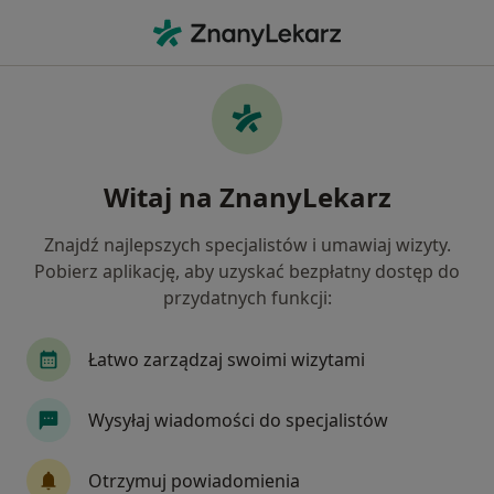
Me
Odbudowa Zębów • Poznań, wielkopolskie
Filtry
• 1
Ubezpieczenie
Map
Odbudowa zębów specjaliści w Poznaniu
Witaj na ZnanyLekarz
Jak działają wyniki wyszukiwania
Znajdź najlepszych specjalistów i umawiaj wizyty.
Pobierz aplikację, aby uzyskać bezpłatny dostęp do
Jakiego specjalisty szukasz?
przydatnych funkcji:
Stomatolog
Protetyk stomatologiczny
Ch
Łatwo zarządzaj swoimi wizytami
Wysyłaj wiadomości do specjalistów
Otrzymuj powiadomienia