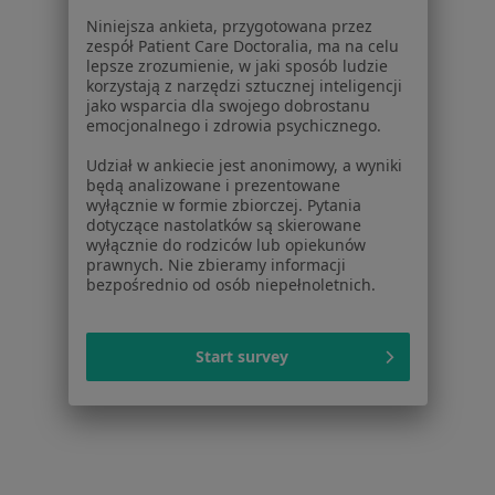
Więcej w kategorii: Usługi w Poznaniu
Niniejsza ankieta, przygotowana przez
zespół Patient Care Doctoralia, ma na celu
Popularne specjalizacje
lepsze zrozumienie, w jaki sposób ludzie
korzystają z narzędzi sztucznej inteligencji
Psycholodzy w Poznaniu
jako wsparcia dla swojego dobrostanu
emocjonalnego i zdrowia psychicznego.
Stomatolodzy w Poznaniu
Udział w ankiecie jest anonimowy, a wyniki
Fizjoterapeuci w Poznaniu
będą analizowane i prezentowane
wyłącznie w formie zbiorczej. Pytania
Interniści w Poznaniu
dotyczące nastolatków są skierowane
wyłącznie do rodziców lub opiekunów
Psychoterapeuci w Poznaniu
prawnych. Nie zbieramy informacji
bezpośrednio od osób niepełnoletnich.
Więcej (15)
Więcej w kategorii: Popularne specjalizacje
Start survey
Strona Główna
Usługi I Zabiegi
Odbudowa Zębów
Zmień 
Poznań
Zmień miasto