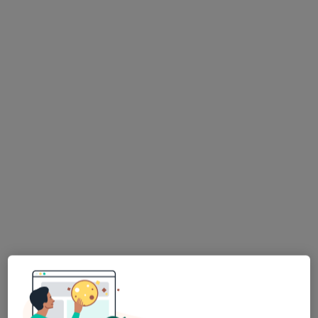
lek. dent. Marcin Grochocki
·
Więcej
Stomatolog
97 opinii
plac Wolności 9, Poznań
•
Mapa
Przychodnia Stomatologiczna CHILLIDENT
Odbudowa zębów
od 550 zł
Specjalista nie oferuje umawiania online pod tym adresem.
Poproś o wizytę