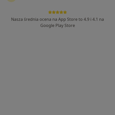
Nasza średnia ocena na App Store to 4.9 i 4.1 na
lek. dent. Adam Eichstaedt
Google Play Store
·
Więcej
Stomatolog
212 opinii
Osiedle Na Murawie 3/4, Poznań
•
Mapa
Sheila & Adam Eichstaedt Stomatologia
Odbudowa zębów
od 340 zł
Specjalista nie oferuje umawiania online pod tym adresem.
Poproś o wizytę