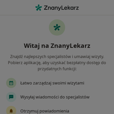
Me
Neurochirurg • Grudziądz, kujawsko-pomorskie
Filtry
Mapa
Polecani neurochirurdzy w Grudziądzu
Witaj na ZnanyLekarz
Jak działają wyniki wyszukiwania
Znajdź najlepszych specjalistów i umawiaj wizyty.
Pobierz aplikację, aby uzyskać bezpłatny dostęp do
przydatnych funkcji:
Łatwo zarządzaj swoimi wizytami
Wysyłaj wiadomości do specjalistów
Bezpieczne płatności
Radtke Clinic Centrum Medyczne
Otrzymuj powiadomienia