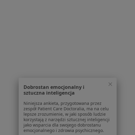
Serwis
Regulamin
Polityka prywatności pacjentów
Polityka prywatności profesjonalistów
Polityka prywatności dla profesjonalistów, których
dane pozyskaliśmy samodzielnie
Polityka cookies
Dobrostan emocjonalny i
Jak działają wyniki wyszukiwania
sztuczna inteligencja
Dostępność
O nas
Niniejsza ankieta, przygotowana przez
zespół Patient Care Doctoralia, ma na celu
Praca
Rekrutujemy!
lepsze zrozumienie, w jaki sposób ludzie
Partnerzy
korzystają z narzędzi sztucznej inteligencji
Centrum prasowe
jako wsparcia dla swojego dobrostanu
emocjonalnego i zdrowia psychicznego.
Kontakt