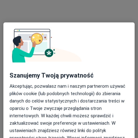
24 opinie
Adres 1
Adres 2
Waryńskiego 6, Grudziądz
•
Mapa
Gabinet lekarski
Konsultacja neurochirurgiczna
Brak ceny
Specjalista nie oferuje umawiania online pod tym adresem.
Poproś o wizytę
Szanujemy Twoją prywatność
Akceptując, pozwalasz nam i naszym partnerom używać
plików cookie (lub podobnych technologii) do zbierania
danych do celów statystycznych i dostarczania treści w
oparciu o Twoje zwyczaje przeglądania stron
internetowych. W każdej chwili możesz sprawdzić i
zaktualizować swoje preferencje w ustawieniach. W
ustawieniach znajdziesz również linki do polityk
prywatności stron trzecich. Więcej informacji znajdziesz