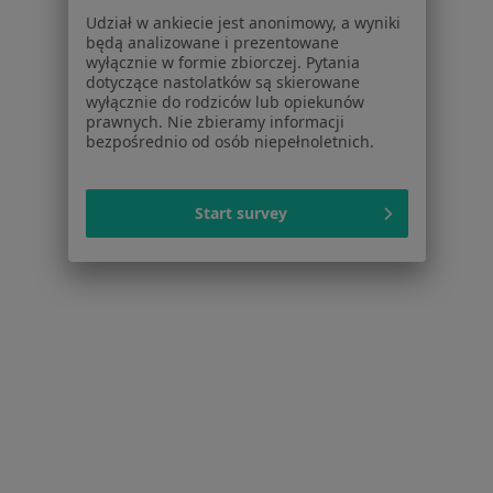
Udział w ankiecie jest anonimowy, a wyniki
Dla pacjentów
będą analizowane i prezentowane
wyłącznie w formie zbiorczej. Pytania
Lekarze
dotyczące nastolatków są skierowane
Placówki medyczne
wyłącznie do rodziców lub opiekunów
Pytania i odpowiedzi
prawnych. Nie zbieramy informacji
bezpośrednio od osób niepełnoletnich.
Usługi i zabiegi
Choroby
Pomoc
Start survey
Aplikacje mobilne
Blog dla pacjentów
Dla profesjonalistów
Cennik
Dla lekarzy
Dla placówek medycznych
Noa Notes
nowość
Baza wiedzy
Centrum Pomocy dla Specjalisty