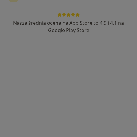
·
Więcej
Neurochirurgia, Ginekologia, Pediatria
1762 opinie
Laskowicka 2-4, Grudziądz
•
Mapa
Nasza średnia ocena na App Store to 4.9 i 4.1 na
Konsultacja neurochirurgiczna
Google Play Store
Brak dostępnych specjalistów z wolnymi terminami w tym centrum medycznym.
Pokaż profil
Krzysztof Marciniak
Neurochirurg