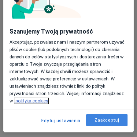
Szanujemy Twoją prywatność
Akceptując, pozwalasz nam i naszym partnerom używać
mgr Michał Szwajkowski
plików cookie (lub podobnych technologii) do zbierania
·
Więcej
Fizjoterapeuta
danych do celów statystycznych i dostarczania treści w
197 opinii
oparciu o Twoje zwyczaje przeglądania stron
ul. Trzech Budrysów 33 m.38, Warszawa
•
Mapa
internetowych. W każdej chwili możesz sprawdzić i
Michał Szwajkowski Fizjoterapia
zaktualizować swoje preferencje w ustawieniach. W
ustawieniach znajdziesz również linki do polityk
Masaż relaksacyjny
270 zł
prywatności stron trzecich. Więcej informacji znajdziesz
Specjalista nie oferuje umawiania online pod tym adresem.
w
polityka cookies
Poproś o wizytę
Zaakceptuj
Edytuj ustawienia