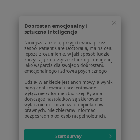
Terapia manualna w Warszawie
Rehabilitacja ortopedyczna w Warszawie
Dobrostan emocjonalny i
Rehabilitacja w Warszawie
sztuczna inteligencja
Więcej (15)
Niniejsza ankieta, przygotowana przez
Więcej w kategorii: Usługi w Warszawie
zespół Patient Care Doctoralia, ma na celu
lepsze zrozumienie, w jaki sposób ludzie
Popularne specjalizacje
korzystają z narzędzi sztucznej inteligencji
jako wsparcia dla swojego dobrostanu
Psycholodzy w Warszawie
emocjonalnego i zdrowia psychicznego.
Stomatolodzy w Warszawie
Udział w ankiecie jest anonimowy, a wyniki
będą analizowane i prezentowane
Interniści w Warszawie
wyłącznie w formie zbiorczej. Pytania
dotyczące nastolatków są skierowane
Psychoterapeuci w Warszawie
wyłącznie do rodziców lub opiekunów
prawnych. Nie zbieramy informacji
Ginekolodzy w Warszawie
bezpośrednio od osób niepełnoletnich.
Więcej (15)
Więcej w kategorii: Popularne specjalizacje
Start survey