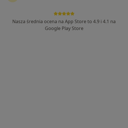
Nasza średnia ocena na App Store to 4.9 i 4.1 na
Bezpieczne płatności
Google Play Store
mgr Tomasz Nowik
·
Więcej
Fizjoterapeuta, Osteopata
167 opinii
Zdziechowskiego 4/1, Warszawa
•
Mapa
Struktura Zdrowia Fizjoterapia i Osteopatia Warszawa Mokotów (Tomasz Nowik)
Masaż relaksacyjny
260 zł
Specjalista nie oferuje umawiania online pod tym adresem.
Poproś o wizytę