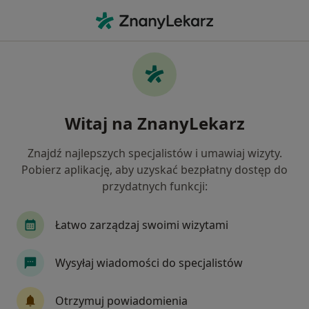
Me
Masaż Relaksacyjny • Warszawa, mazowieckie
Filtry
• 1
Ubezpieczenie
Map
Masaż relaksacyjny specjaliści w Warszawie
Witaj na ZnanyLekarz
Jak działają wyniki wyszukiwania
Znajdź najlepszych specjalistów i umawiaj wizyty.
Pobierz aplikację, aby uzyskać bezpłatny dostęp do
Wybierz swoje ubezpieczenie
przydatnych funkcji:
NFZ
Allianz
Compensa
Enel-med
Łatwo zarządzaj swoimi wizytami
Wysyłaj wiadomości do specjalistów
Otrzymuj powiadomienia