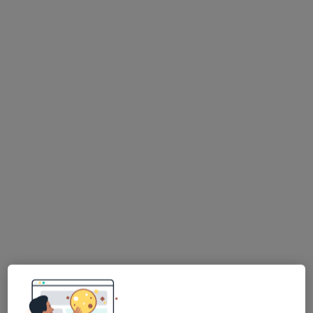
Bezpieczne płatności
mgr Hassan Almousfi
·
Więcej
Fizjoterapeuta
53 opinie
Małej Łąki 72/lokal 31, Warszawa
•
Mapa
2Needles Medycyna Naturalna
Masaż relaksacyjny
250 zł
Specjalista nie oferuje umawiania online pod tym adresem.
Poproś o wizytę