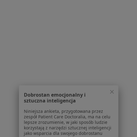
Psycholodzy w Pruszkowie
Ginekolodzy w Pruszkowie
Interniści w Pruszkowie
Więcej (15)
Więcej w kategorii: Popularne specjalizacje
Strona Główna
Usługi I Zabiegi
Masaż Relaksacyjny
Zmień
Pruszków
Zmień miasto
Dobrostan emocjonalny i
sztuczna inteligencja
Niniejsza ankieta, przygotowana przez
Serwis
zespół Patient Care Doctoralia, ma na celu
lepsze zrozumienie, w jaki sposób ludzie
Regulamin
korzystają z narzędzi sztucznej inteligencji
Polityka prywatności pacjentów
jako wsparcia dla swojego dobrostanu