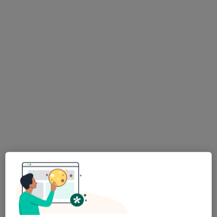
mgr Franciszek Kielich
·
Więcej
Fizjoterapeuta
26 opinii
aleja Armii Krajowej 46, Pruszków
•
Mapa
Fizjomer
Masaż relaksacyjny
220 zł
Specjalista nie oferuje umawiania online pod tym adresem.
Poproś o wizytę