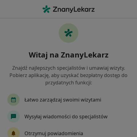
Me
Masaż Relaksacyjny • Pruszków, mazowieckie
Filtry
• 1
Ubezpieczenie
Map
Masaż relaksacyjny specjaliści w Pruszkowie
Witaj na ZnanyLekarz
Jak działają wyniki wyszukiwania
Znajdź najlepszych specjalistów i umawiaj wizyty.
Pobierz aplikację, aby uzyskać bezpłatny dostęp do
Wybierz swoje ubezpieczenie
przydatnych funkcji:
Allianz
Compensa
PZU Zdrowie
Saltu
Łatwo zarządzaj swoimi wizytami
Wysyłaj wiadomości do specjalistów
Otrzymuj powiadomienia