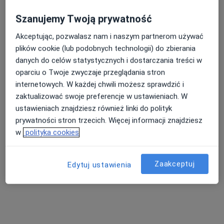
Szanujemy Twoją prywatność
mgr Aleksandra Zaborowska
Akceptując, pozwalasz nam i naszym partnerom używać
·
Więcej
Fizjoterapeuta
plików cookie (lub podobnych technologii) do zbierania
23 opinie
danych do celów statystycznych i dostarczania treści w
oparciu o Twoje zwyczaje przeglądania stron
aleja Armii Krajowej 46, Pruszków
•
Mapa
internetowych. W każdej chwili możesz sprawdzić i
Fizjomer
zaktualizować swoje preferencje w ustawieniach. W
Masaż relaksacyjny
220 zł
ustawieniach znajdziesz również linki do polityk
Specjalista nie oferuje umawiania online pod tym adresem.
prywatności stron trzecich. Więcej informacji znajdziesz
w
polityka cookies
Poproś o wizytę
Zaakceptuj
Edytuj ustawienia