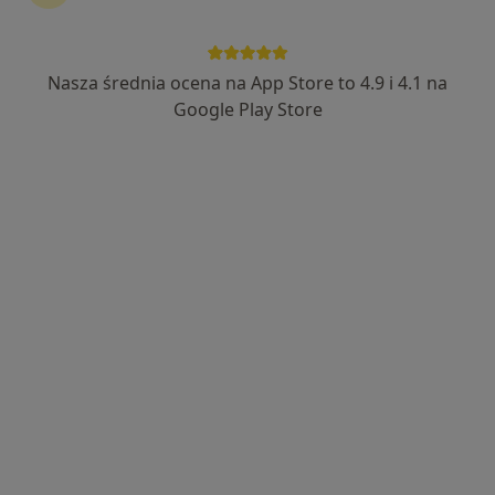
Nasza średnia ocena na App Store to 4.9 i 4.1 na
mgr Michał Sawiak
Google Play Store
·
Więcej
Fizjoterapeuta
51 opinii
aleja Armii Krajowej 46, Pruszków
•
Mapa
Fizjomer
Masaż relaksacyjny
220 zł
Specjalista nie oferuje umawiania online pod tym adresem.
Poproś o wizytę