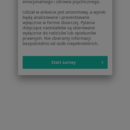
emocjonalnego i zdrowia psychicznego.
Polityka prywatności profesjonalistów
Polityka prywatności dla profesjonalistów, których
Udział w ankiecie jest anonimowy, a wyniki
dane pozyskaliśmy samodzielnie
będą analizowane i prezentowane
wyłącznie w formie zbiorczej. Pytania
Polityka cookies
dotyczące nastolatków są skierowane
Jak działają wyniki wyszukiwania
wyłącznie do rodziców lub opiekunów
Dostępność
prawnych. Nie zbieramy informacji
bezpośrednio od osób niepełnoletnich.
O nas
Praca
Rekrutujemy!
Partnerzy
Start survey
Centrum prasowe
Kontakt
Dla pacjentów
Lekarze
Placówki medyczne
Pytania i odpowiedzi
Usługi i zabiegi
Choroby
Pomoc