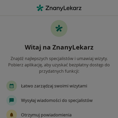
Me
Terapia Przeciwbólowa • Warszawa, mazowieckie
Filtry
• 1
Ubezpieczenie
Map
Terapia przeciwbólowa specjaliści w
Witaj na ZnanyLekarz
Warszawie
Jak działają wyniki wyszukiwania
Znajdź najlepszych specjalistów i umawiaj wizyty.
Pobierz aplikację, aby uzyskać bezpłatny dostęp do
przydatnych funkcji:
Jakiego specjalisty szukasz?
Fizjoterapeuta
Osteopata
Ortopeda
Łatwo zarządzaj swoimi wizytami
Wysyłaj wiadomości do specjalistów
Otrzymuj powiadomienia