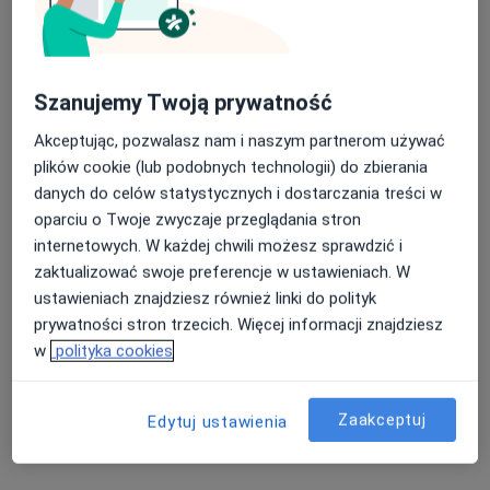
Szanujemy Twoją prywatność
Akceptując, pozwalasz nam i naszym partnerom używać
plików cookie (lub podobnych technologii) do zbierania
Bezpieczne płatności
danych do celów statystycznych i dostarczania treści w
mgr Tomasz Sołowiński
oparciu o Twoje zwyczaje przeglądania stron
internetowych. W każdej chwili możesz sprawdzić i
·
Więcej
Fizjoterapeuta
zaktualizować swoje preferencje w ustawieniach. W
257 opinii
ustawieniach znajdziesz również linki do polityk
Szolc-Rogozińskiego 1 (na terenie centrum treningowego Body Support), Warszawa
•
Mapa
prywatności stron trzecich. Więcej informacji znajdziesz
KINETICUM | Fizjoterapia
w
polityka cookies
Terapia przeciwbólowa
230 zł
Specjalista nie oferuje umawiania online pod tym adresem.
Zaakceptuj
Edytuj ustawienia
Poproś o wizytę