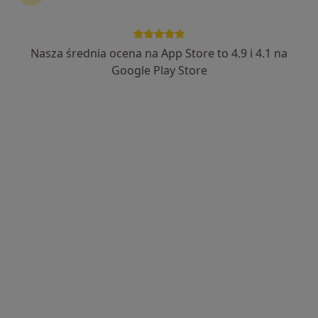
Nasza średnia ocena na App Store to 4.9 i 4.1 na
mgr Michał Szwajkowski
Google Play Store
·
Więcej
Fizjoterapeuta
196 opinii
ul. Trzech Budrysów 33 m.38, Warszawa
•
Mapa
Michał Szwajkowski Fizjoterapia
Terapia przeciwbólowa
270 zł
Specjalista nie oferuje umawiania online pod tym adresem.
Poproś o wizytę