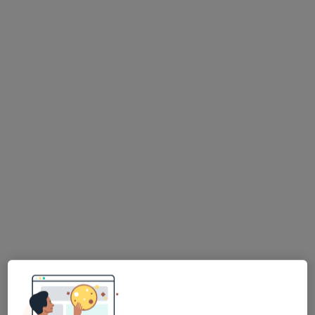
mgr Tadeusz Potkański
·
Więcej
Fizjoterapeuta
138 opinii
Adres 1
Adres 2
Barcicka 10, Warszawa
•
Mapa
Praska Klinika Zdrowia
Terapia przeciwbólowa
od 240 zł
Specjalista nie oferuje umawiania online pod tym adresem.
Poproś o wizytę