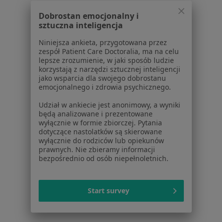
Dobrostan emocjonalny i
Rehabilitacja w Warszawie
sztuczna inteligencja
Więcej (15)
Niniejsza ankieta, przygotowana przez
Więcej w kategorii: Usługi w Warszawie
zespół Patient Care Doctoralia, ma na celu
lepsze zrozumienie, w jaki sposób ludzie
Popularne specjalizacje
korzystają z narzędzi sztucznej inteligencji
jako wsparcia dla swojego dobrostanu
Psycholodzy w Warszawie
emocjonalnego i zdrowia psychicznego.
Stomatolodzy w Warszawie
Udział w ankiecie jest anonimowy, a wyniki
będą analizowane i prezentowane
Interniści w Warszawie
wyłącznie w formie zbiorczej. Pytania
dotyczące nastolatków są skierowane
Psychoterapeuci w Warszawie
wyłącznie do rodziców lub opiekunów
prawnych. Nie zbieramy informacji
Ginekolodzy w Warszawie
bezpośrednio od osób niepełnoletnich.
Więcej (15)
Więcej w kategorii: Popularne specjalizacje
Start survey
Strona Główna
Usługi I Zabiegi