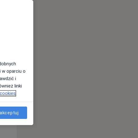
odobnych
Pon,
Wt,
Śr,
i w oparciu o
10 Sie
11 Sie
12 Sie
awdzić i
wnież linki
 cookies
akceptuj