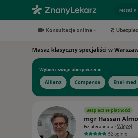
specjaliz
Konsultacje online
Ubezpiec
Masaż klasyczny specjaliści w Warsza
Wybierz swoje ubezpieczenie
Allianz
Compensa
Enel-med
Bezpieczne płatności
mgr Hassan Almo
·
Więcej
Fizjoterapeuta
52 opinie