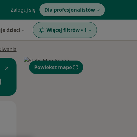
Zaloguj się
Dla profesjonalistów
je dzieci
Więcej filtrów
•
1
ukiwania
Powiększ mapę
Pon,
Wt,
Śr,
10 Sie
11 Sie
12 Sie