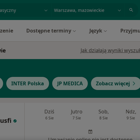
acja, badanie lub nazwisko
miasto lub dzielnica
zenie
Dostępne terminy
Język
Przyjmu
wie
Jak działają wyniki wysz
INTER Polska
JP MEDICA
Zobacz więcej
Dziś
Jutro
Sob,
Ndz,
6 Sie
7 Sie
8 Sie
9 Sie
usfi
Umawianie online nie jest dostępne