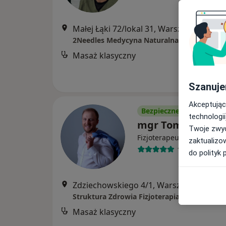
Małej Łąki 72/lokal 31, Warszawa
•
Mapa
2Needles Medycyna Naturalna
Masaż klasyczny
Szanuje
Akceptując
Bezpieczne płatności
technologii
mgr Tomasz Now
Twoje zwyc
Fizjoterapeuta, Osteopata
zaktualizo
166 opinii
do polityk 
Zdziechowskiego 4/1, Warszawa
•
Mapa
Masaż klasyczny