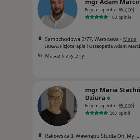
mgr Adam Marcin
·
Więcej
Fizjoterapeuta
103 opinie
Samochodowa 2/77, Warszawa
•
Mapa
IKIGAI Fizjoterapia i Osteopatia Adam Marc
Masaż klasyczny
mgr Maria Stach
Dziura
·
Więcej
Fizjoterapeuta
269 opinii
Rakowska 3. Wewnątrz Studia Oh! My Gym., Warszawa