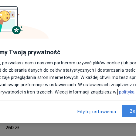
Poproś o wizytę
250 zł
my Twoją prywatność
, pozwalasz nam i naszym partnerom używać plików cookie (lub p
Dziś
Jutro
Sob,
Ndz,
) do zbierania danych do celów statystycznych i dostarczania treśc
6 Sie
7 Sie
8 Sie
9 Sie
ik
zaje przeglądania stron internetowych. W każdej chwili możesz spr
·
Więcej
wać swoje preferencje w ustawieniach. W ustawieniach znajdziesz ró
prywatności stron trzecich. Więcej informacji znajdziesz w
polityka
Umawianie online nie jest dostępne
Poproś o wizytę
Za
Edytuj ustawienia
Struktura Zdrowia Fizjoterapia i Osteopatia Warszawa Mokotów (Tomasz Nowik)
260 zł