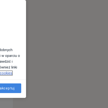
Śr,
Czw,
Pt,
odobnych
12 Sie
13 Sie
14 Sie
i w oparciu o
awdzić i
wnież linki
 cookies
akceptuj