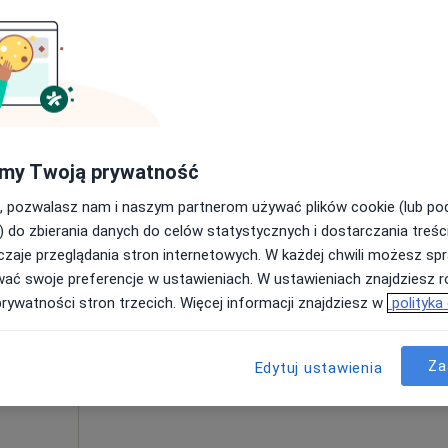
my Twoją prywatność
Dziś
Jutro
Pon,
Wt,
, pozwalasz nam i naszym partnerom używać plików cookie (lub p
8 Sie
9 Sie
10 Sie
11 Sie
) do zbierania danych do celów statystycznych i dostarczania treśc
·
rg
zaje przeglądania stron internetowych. W każdej chwili możesz spr
Umawianie online nie jest dostępne
wać swoje preferencje w ustawieniach. W ustawieniach znajdziesz ró
prywatności stron trzecich. Więcej informacji znajdziesz w
polityka
Poproś o wizytę
Za
Edytuj ustawienia
 4 000 zł