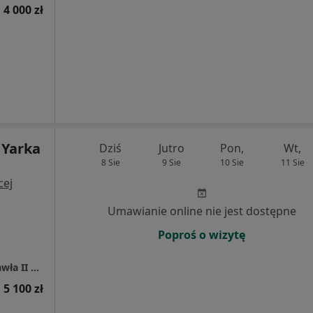
 4 000 zł
 Yarka
Dziś
Jutro
Pon,
Wt,
8 Sie
9 Sie
10 Sie
11 Sie
cej
Umawianie online nie jest dostępne
Poproś o wizytę
VRATISLAVIA MEDICA Szpital im. Św. Jana Pawła II we Wrocławiu
 5 100 zł