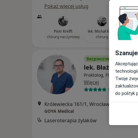
Pokaż więcej usług
Piotr Krefft
lek. Michał Krefft
chirurg naczyniowy
chirurg
Szanuje
Bezpieczne płatności
Akceptując
lek. Błażej Jasiuk
technologii
Proktolog, Flebolog, Chiru
Twoje zwyc
Więcej
zaktualizo
921 opinii
do polityk 
Królewiecka 161/1, Wrocław
•
Mapa
GOYA Medical
Laseroterapia żylaków
od