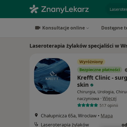
specjaliz
Konsultacje online
Dostępne t
Laseroterapia żylaków specjaliści w W
Wyróżniony
Bezpieczne płatności
Krefft Clinic - sur
skin
Chirurgia, Urologia, Chiru
·
Więcej
naczyniowa
517 opinii
Chałupnicza 65a, Wrocław
•
Mapa
Laseroterapia żylaków
od