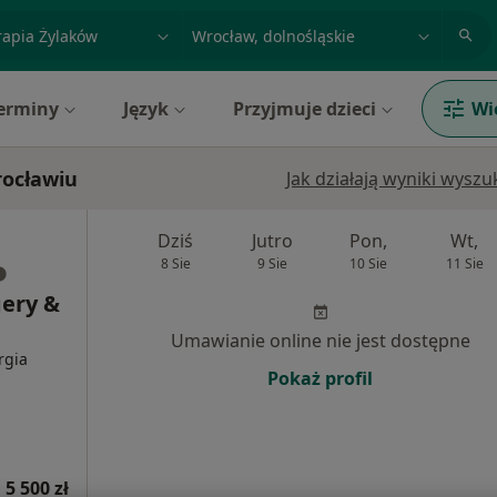
acja, badanie lub nazwisko
miasto lub dzielnica
erminy
Język
Przyjmuje dzieci
Wi
rocławiu
Jak działają wyniki wysz
Dziś
Jutro
Pon,
Wt,
8 Sie
9 Sie
10 Sie
11 Sie
gery &
Umawianie online nie jest dostępne
rgia
Pokaż profil
 5 500 zł