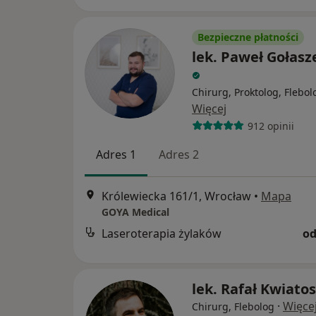
Bezpieczne płatności
lek. Paweł Gołasz
Chirurg, Proktolog, Flebol
Więcej
912 opinii
Adres 1
Adres 2
Królewiecka 161/1, Wrocław
•
Mapa
GOYA Medical
Laseroterapia żylaków
od
lek. Rafał Kwiato
·
Więce
Chirurg, Flebolog