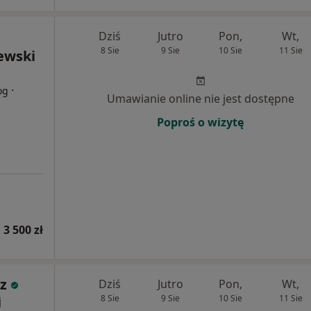
Dziś
Jutro
Pon,
Wt,
8 Sie
9 Sie
10 Sie
11 Sie
ewski
·
og
Umawianie online nie jest dostępne
Poproś o wizytę
 3 500 zł
sz
Dziś
Jutro
Pon,
Wt,
8 Sie
9 Sie
10 Sie
11 Sie
j