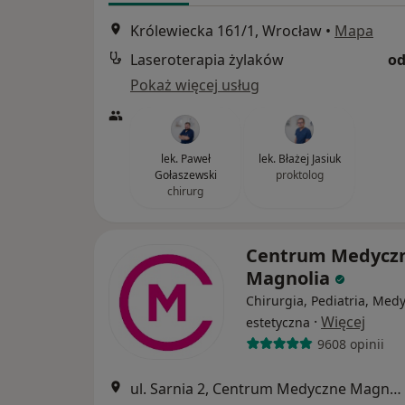
Królewiecka 161/1, Wrocław
•
Mapa
Laseroterapia żylaków
od
Pokaż więcej usług
lek. Paweł
lek. Błażej Jasiuk
Gołaszewski
proktolog
chirurg
Centrum Medycz
Magnolia
Chirurgia, Pediatria, Med
·
Więcej
estetyczna
9608 opinii
ul. Sarnia 2, Centrum Medyczne Magnolia Jagodno, Wrocław