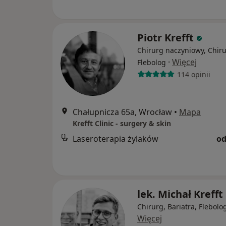
Piotr Krefft
Chirurg naczyniowy, Chiru
·
Więcej
Flebolog
114 opinii
Chałupnicza 65a, Wrocław
•
Mapa
Krefft Clinic - surgery & skin
Laseroterapia żylaków
od
lek. Michał Krefft
Chirurg, Bariatra, Flebolo
Więcej