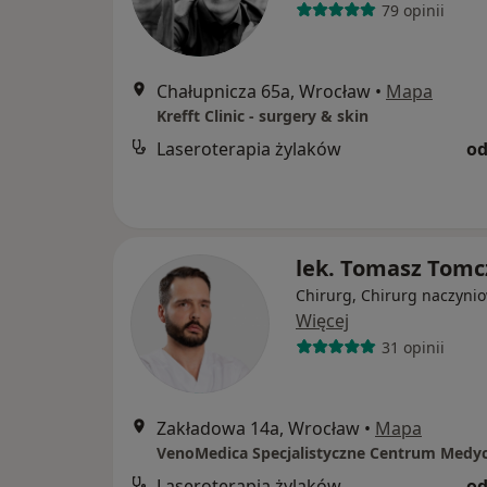
79 opinii
Chałupnicza 65a, Wrocław
•
Mapa
Krefft Clinic - surgery & skin
Laseroterapia żylaków
od
lek. Tomasz Tomc
Chirurg, Chirurg naczyni
Więcej
31 opinii
Zakładowa 14a, Wrocław
•
Mapa
VenoMedica Specjalistyczne Centrum Medy
Laseroterapia żylaków
od