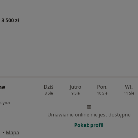
 3 500 zł
ne
Dziś
Jutro
Pon,
Wt,
8 Sie
9 Sie
10 Sie
11 Sie
ycyna
Umawianie online nie jest dostępne
Pokaż profil
•
Mapa