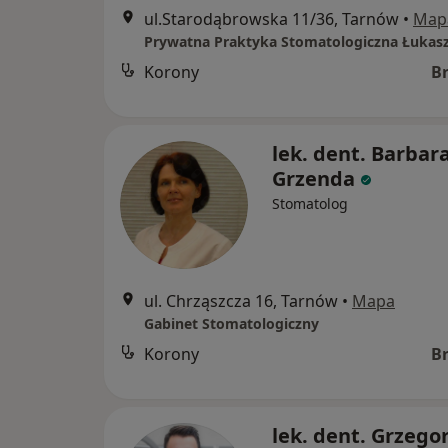
ul.Starodąbrowska 11/36, Tarnów
•
Map
Korony
B
lek. dent. Barbar
Grzenda
Stomatolog
ul. Chrząszcza 16, Tarnów
•
Mapa
Gabinet Stomatologiczny
Korony
B
lek. dent. Grzego