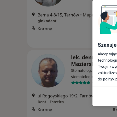
Bema 4-8/15, Tarnów
•
Mapa
ginkodent
Korony
Szanuje
Akceptując
lek. dent. Maciej
technologii
Maziarski
Twoje zwyc
Stomatolog, Chirurg
zaktualizo
·
Więcej
stomatologiczny
do polityk 
106 opinii
ul Rogoyskiego 19/2, Tarnów
•
Mapa
Dent - Estetica
Korony
B