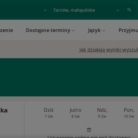
acja, badanie lub nazwisko
miasto lub dzielnica
zenie
Dostępne terminy
Język
Przyjmu
Jak działają wyniki wysz
zka
Dziś
Jutro
Ndz,
Pon,
7 Sie
8 Sie
9 Sie
10 Sie
Umawianie online nie jest dostępne