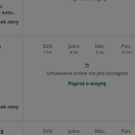
a
Prywatna Praktyka Stomatologiczna Łukasz Addamczyk
rak ceny
a
Dziś
Jutro
Ndz,
Pon,
7 Sie
8 Sie
9 Sie
10 Sie
Umawianie online nie jest dostępne
Poproś o wizytę
rak ceny
rz
Dziś
Jutro
Ndz,
Pon,