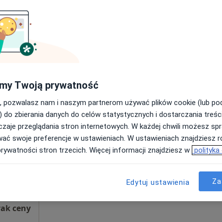
Poproś o wizytę
od 700 zł
my Twoją prywatność
, pozwalasz nam i naszym partnerom używać plików cookie (lub p
Dziś
Jutro
Ndz,
Pon,
) do zbierania danych do celów statystycznych i dostarczania treśc
7 Sie
8 Sie
9 Sie
10 Sie
zaje przeglądania stron internetowych. W każdej chwili możesz spr
wać swoje preferencje w ustawieniach. W ustawieniach znajdziesz ró
prywatności stron trzecich. Więcej informacji znajdziesz w
polityka
Umawianie online nie jest dostępne
Poproś o wizytę
Za
Edytuj ustawienia
rak ceny