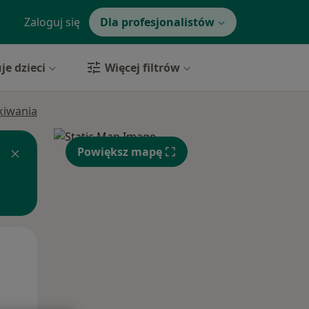
Zaloguj się
Dla profesjonalistów
je dzieci
Więcej filtrów
ukiwania
Powiększ mapę
Wt,
Śr,
Czw,
11 Sie
12 Sie
13 Sie