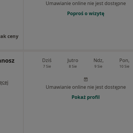
Umawianie online nie jest dostępne
Poproś o wizytę
rak ceny
anosz
Dziś
Jutro
Ndz,
Pon,
7 Sie
8 Sie
9 Sie
10 Sie
ęcej
Umawianie online nie jest dostępne
Pokaż profil