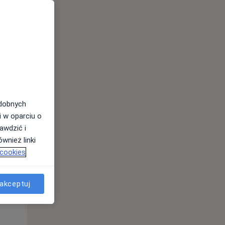
odobnych
Wt,
Śr,
Czw,
i w oparciu o
11 Sie
12 Sie
13 Sie
awdzić i
wnież linki
 cookies
akceptuj