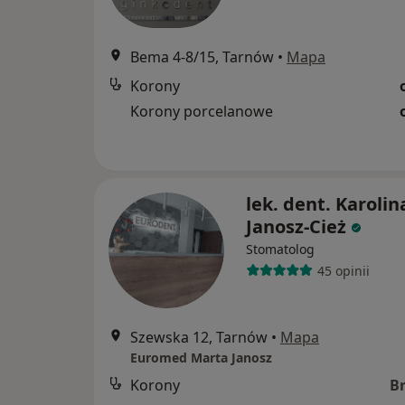
Bema 4-8/15, Tarnów
•
Mapa
Korony
Korony porcelanowe
lek. dent. Karolin
Janosz-Cież
Stomatolog
45 opinii
Szewska 12, Tarnów
•
Mapa
Euromed Marta Janosz
Korony
B