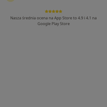
Nasza średnia ocena na App Store to 4.9 i 4.1 na
Google Play Store
Bezpieczne płatności
Skupienie na pacjencie
dr n. med. Maciej Mazurek
·
Więcej
Chirurg plastyczny
192 opinie
Adres 1
Adres 2
Online
Francuska 42, Warszawa
•
Mapa
Artisan Clinic
Konsultacja z zakresu chirurgii plastycznej
500 zł
Specjalista nie oferuje umawiania online pod tym adresem.
Poproś o wizytę