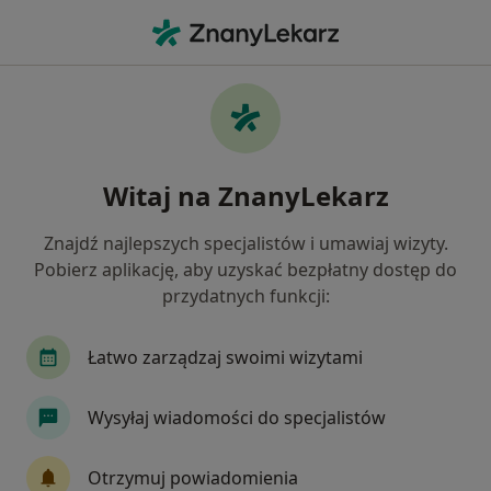
Me
Konsultacja Z Zakresu Chirurgii Plastycznej • Warszawa, mazowieckie
Filtry
• 1
Ubezpieczenie
Map
Konsultacja z zakresu chirurgii plastycznej
Witaj na ZnanyLekarz
specjaliści w Warszawie
Jak działają wyniki wyszukiwania
Znajdź najlepszych specjalistów i umawiaj wizyty.
Pobierz aplikację, aby uzyskać bezpłatny dostęp do
przydatnych funkcji:
Jakiego specjalisty szukasz?
Chirurg plastyczny
Chirurg
Lekarz wykonu
Łatwo zarządzaj swoimi wizytami
Wysyłaj wiadomości do specjalistów
Otrzymuj powiadomienia