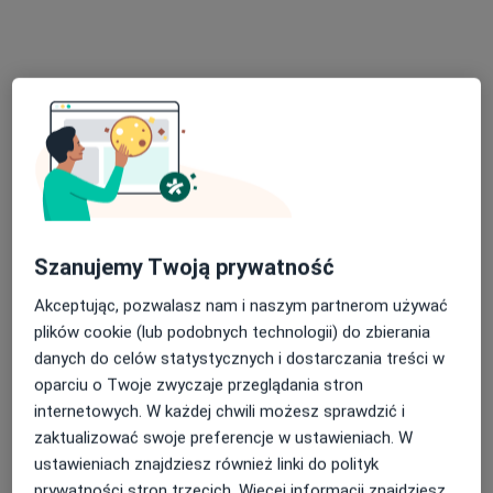
Adres
Online
Ząbkowska 31, Warszawa
•
Mapa
Hospittal
Konsultacja z zakresu chirurgii plastycznej
400 zł
Specjalista nie oferuje umawiania online pod tym adresem.
Poproś o wizytę
Szanujemy Twoją prywatność
Akceptując, pozwalasz nam i naszym partnerom używać
plików cookie (lub podobnych technologii) do zbierania
danych do celów statystycznych i dostarczania treści w
oparciu o Twoje zwyczaje przeglądania stron
internetowych. W każdej chwili możesz sprawdzić i
zaktualizować swoje preferencje w ustawieniach. W
ustawieniach znajdziesz również linki do polityk
Bezpieczne płatności
Skupienie na pacjencie
prywatności stron trzecich. Więcej informacji znajdziesz