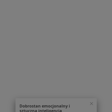
1
2
3
4
5
6
7
Powiązane wyszukiwania
Ubezpieczyciele w Warszawie
Specjaliści z Medicover w Warszawie
Specjaliści z LUX MED w Warszawie
Specjaliści z PZU Zdrowie w Warszawie
Specjaliści z NFZ w Warszawie
Specjaliści z Enel-med w Warszawie
Usługi w Warszawie
Konsultacja stomatologiczna w Warszawie
Dobrostan emocjonalny i
sztuczna inteligencja
Konsultacja protetyczna w Warszawie