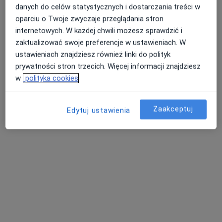
danych do celów statystycznych i dostarczania treści w
oparciu o Twoje zwyczaje przeglądania stron
internetowych. W każdej chwili możesz sprawdzić i
zaktualizować swoje preferencje w ustawieniach. W
ustawieniach znajdziesz również linki do polityk
prywatności stron trzecich. Więcej informacji znajdziesz
w
polityka cookies
mgr Monika Kowalik
·
Więcej
Dietetyk
Zaakceptuj
Edytuj ustawienia
63 opinie
Adres 1
Adres 2
Aleja Pokoju 5, Kraków
•
Mapa
PROFEMED Kraków
Konsultacja telefoniczna - Dietetyk pierwszorazowa
od 189 zł
Specjalista nie oferuje umawiania online pod tym adresem.