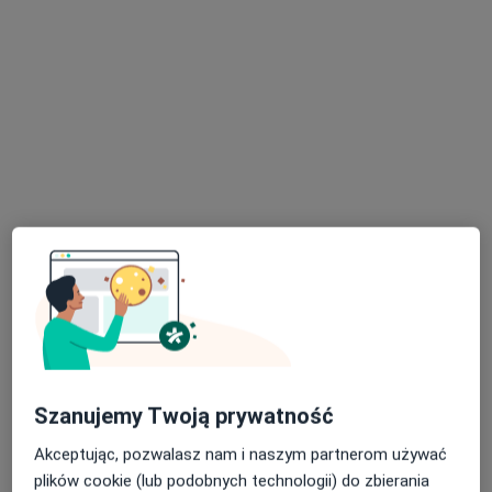
mgr Ewelina Cichocka-Mroczek
·
Więcej
Dietetyk
5 opinii
Opolska 110, Kraków
•
Mapa
Centrum Medyczne Grupa LUX MED - Kraków ul. Opolska 110
Konsultacja telefoniczna - Dietetyk pierwszorazowa
od 189 zł
Specjalista nie oferuje umawiania online pod tym adresem.
Szanujemy Twoją prywatność
Poproś o wizytę
Akceptując, pozwalasz nam i naszym partnerom używać
plików cookie (lub podobnych technologii) do zbierania