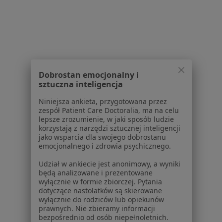
Serwis
Regulamin
Dobrostan emocjonalny i
Polityka prywatności pacjentów
sztuczna inteligencja
Polityka prywatności profesjonalistów
Niniejsza ankieta, przygotowana przez
Polityka prywatności dla profesjonalistów, których
zespół Patient Care Doctoralia, ma na celu
dane pozyskaliśmy samodzielnie
lepsze zrozumienie, w jaki sposób ludzie
korzystają z narzędzi sztucznej inteligencji
Polityka cookies
jako wsparcia dla swojego dobrostanu
Jak działają wyniki wyszukiwania
emocjonalnego i zdrowia psychicznego.
Dostępność
Udział w ankiecie jest anonimowy, a wyniki
O nas
będą analizowane i prezentowane
Praca
Rekrutujemy!
wyłącznie w formie zbiorczej. Pytania
Partnerzy
dotyczące nastolatków są skierowane
wyłącznie do rodziców lub opiekunów
Centrum prasowe
prawnych. Nie zbieramy informacji
Kontakt
bezpośrednio od osób niepełnoletnich.