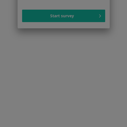
Dla pacjentów
Start survey
Lekarze
Placówki medyczne
Pytania i odpowiedzi
Usługi i zabiegi
Choroby
Pomoc
Aplikacje mobilne
Blog dla pacjentów
Dla profesjonalistów
Cennik
Dla lekarzy
Dla placówek medycznych
Noa Notes
nowość
Baza wiedzy
Centrum Pomocy dla Specjalisty