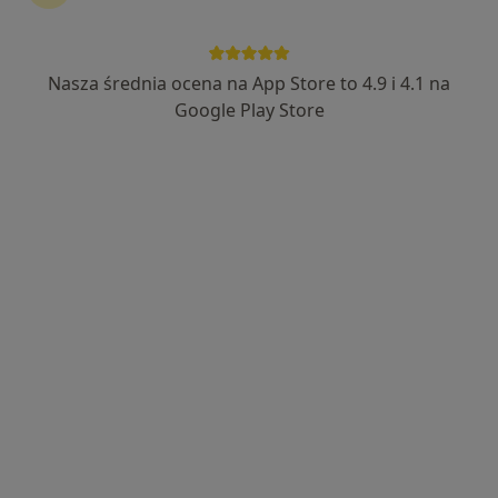
Nasza średnia ocena na App Store to 4.9 i 4.1 na
Google Play Store
Bezpieczne płatności
mgr inż. Aleksandra Szczupak
·
Więcej
Dietetyk
46 opinii
Adres
Online
Krucza, Kraków
•
Mapa
Aleksandra Szczupak Psychodietetyk
Konsultacja telefoniczna - Dietetyk pierwszorazowa
Darmowa usługa
Specjalista nie oferuje umawiania online pod tym adresem.
Poproś o wizytę