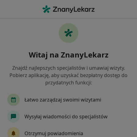
Me
Konsultacja Telefoniczna - Dietetyk Pierwszorazowa • Kraków, małopolskie
Filtry
• 1
Mapa
Konsultacja telefoniczna - Dietetyk
Witaj na ZnanyLekarz
pierwszorazowa specjaliści w Krakowie
Jak działają wyniki wyszukiwania
Znajdź najlepszych specjalistów i umawiaj wizyty.
Pobierz aplikację, aby uzyskać bezpłatny dostęp do
przydatnych funkcji:
Jakiego specjalisty szukasz?
Dietetyk
Dermatolog
Ginekolog
Inte
Łatwo zarządzaj swoimi wizytami
Wysyłaj wiadomości do specjalistów
Otrzymuj powiadomienia