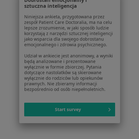
Dobrostan emocjonalny i
sztuczna inteligencja
1
2
3
4
5
...
15
Niniejsza ankieta, przygotowana przez
zespół Patient Care Doctoralia, ma na celu
lepsze zrozumienie, w jaki sposób ludzie
Powiązane wyszukiwania
korzystają z narzędzi sztucznej inteligencji
jako wsparcia dla swojego dobrostanu
Usługi w Katowicach
emocjonalnego i zdrowia psychicznego.
Konsultacja protetyczna w Katowicach
Udział w ankiecie jest anonimowy, a wyniki
będą analizowane i prezentowane
Leczenie próchnicy w Katowicach
wyłącznie w formie zbiorczej. Pytania
dotyczące nastolatków są skierowane
Leczenie kanałowe w Katowicach
wyłącznie do rodziców lub opiekunów
prawnych. Nie zbieramy informacji
Stomatologia estetyczna w Katowicach
bezpośrednio od osób niepełnoletnich.
Wypełnienie kompozytowe w Katowicach
Więcej (15)
Start survey
Więcej w kategorii: Usługi w Katowicach
Popularne specjalizacje
Psycholodzy w Katowicach