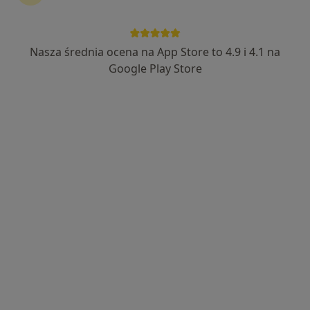
Nasza średnia ocena na App Store to 4.9 i 4.1 na
Google Play Store
Wyróżniony
Bezpieczne płatności
iDentysta Clinic
Stomatologia, Stomatologia dziecięca, Chirurgia
·
Więcej
stomatologiczna
850 opinii
Generała Zygmunta Waltera-Jankego 275, Katowice
•
Mapa
Konsultacja stomatologiczna
od 200 zł
Pokaż więcej usług
lek. dent. Monika
lek. dent. Maria
lek. dent. Dominika
Nowak
Szpara
Wagner
stomatolog
stomatolog
stomatolog