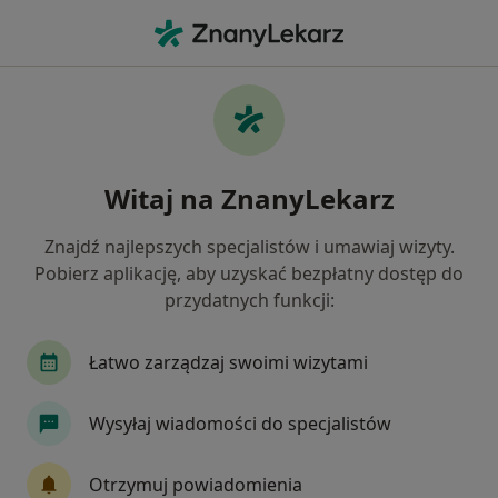
Me
Konsultacja Stomatologiczna • Katowice, śląskie
Filtry
• 1
Ubezpieczenie
Map
Konsultacja stomatologiczna specjaliści w
Witaj na ZnanyLekarz
Katowicach
Jak działają wyniki wyszukiwania
Znajdź najlepszych specjalistów i umawiaj wizyty.
Pobierz aplikację, aby uzyskać bezpłatny dostęp do
przydatnych funkcji:
Jakiego specjalisty szukasz?
Stomatolog
Protetyk stomatologiczny
Ch
Łatwo zarządzaj swoimi wizytami
Wysyłaj wiadomości do specjalistów
Otrzymuj powiadomienia