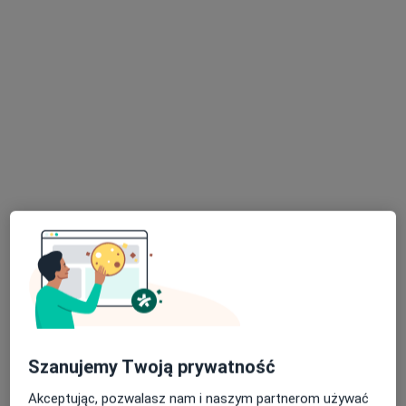
Wyróżniony
Centrum Medyczne enel-med - Oddział
Katowice - Chorzowska
·
Więcej
Alergologia dziecięca, Alergologia, Chirurgia
420 opinii
Chorzowska 152, Katowice
•
Mapa
Konsultacja stomatologiczna
150 zł
Pokaż więcej usług
lek. dent. Ewa
lek. dent. Paulina
lek. dent. Wasilis
Albertowicz
Konieczny
Papadimitriu
stomatolog
stomatolog
stomatolog
Szanujemy Twoją prywatność
Zobacz wszystkich 6 specjalistów
Akceptując, pozwalasz nam i naszym partnerom używać
Brak dostępnych specjalistów z wolnymi terminami w tym centrum medycznym.