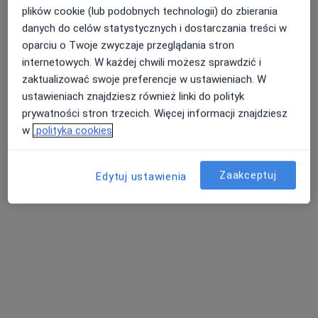
plików cookie (lub podobnych technologii) do zbierania
danych do celów statystycznych i dostarczania treści w
Pokaż profil
oparciu o Twoje zwyczaje przeglądania stron
internetowych. W każdej chwili możesz sprawdzić i
zaktualizować swoje preferencje w ustawieniach. W
ustawieniach znajdziesz również linki do polityk
prywatności stron trzecich. Więcej informacji znajdziesz
w
polityka cookies
Zaakceptuj
Edytuj ustawienia
lek. dent. Maria Ludyga
·
Więcej
Stomatolog
92 opinie
Adres 1
Adres 2
Adres 3
Kościuszki 92, Katowice
•
Mapa
EuroMedic Dental Nowoczesna Stomatologia