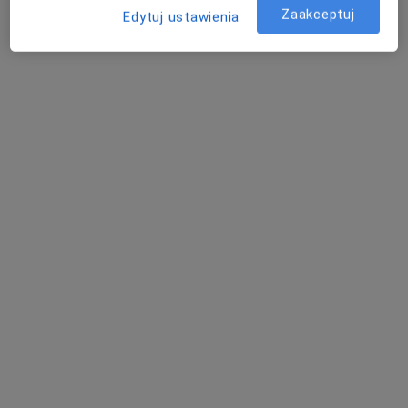
Zaakceptuj
Edytuj ustawienia
lek. Agnieszka Szulik
·
Więcej
Stomatolog
218 opinii
Generała Stefana Grota-Roweckiego 52, Sosnowiec
•
Mapa
NZOZ Udente Marta Galik
Konsultacja endodontyczna
od 200 zł
Specjalista nie oferuje umawiania online pod tym adresem.
Poproś o wizytę