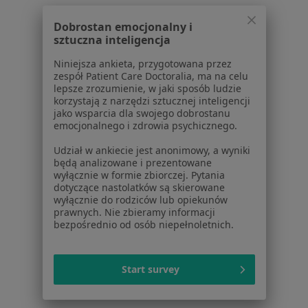
Konsultacja protetyczna w Katowicach
Dobrostan emocjonalny i
Leczenie próchnicy w Katowicach
sztuczna inteligencja
Leczenie kanałowe w Katowicach
Niniejsza ankieta, przygotowana przez
zespół Patient Care Doctoralia, ma na celu
Stomatologia estetyczna w Katowicach
lepsze zrozumienie, w jaki sposób ludzie
korzystają z narzędzi sztucznej inteligencji
Więcej (15)
jako wsparcia dla swojego dobrostanu
Więcej w kategorii: Usługi w Katowicach
emocjonalnego i zdrowia psychicznego.
Popularne specjalizacje
Udział w ankiecie jest anonimowy, a wyniki
będą analizowane i prezentowane
Psycholodzy w Katowicach
wyłącznie w formie zbiorczej. Pytania
dotyczące nastolatków są skierowane
Interniści w Katowicach
wyłącznie do rodziców lub opiekunów
prawnych. Nie zbieramy informacji
Stomatolodzy w Katowicach
bezpośrednio od osób niepełnoletnich.
Ginekolodzy w Katowicach
Start survey
Psychoterapeuci w Katowicach
Więcej (15)