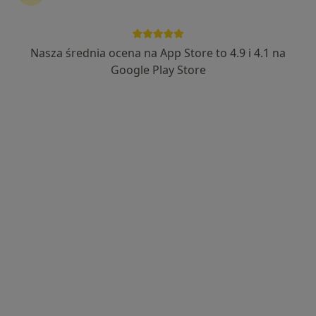
Nasza średnia ocena na App Store to 4.9 i 4.1 na
Google Play Store
Bezpieczne płatności
lek. dent. Monika Nowak
·
Więcej
Stomatolog
107 opinii
Generała Zygmunta Waltera-Jankego 275, Katowice
•
Mapa
iDentysta Clinic
Konsultacja endodontyczna
od 200 zł
Specjalista nie oferuje umawiania online pod tym adresem.
Poproś o wizytę