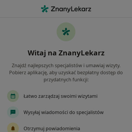
Me
Konsultacja Endodontyczna • Katowice, śląskie
Filtry
• 1
Ubezpieczenie
Map
Konsultacja endodontyczna specjaliści w
Witaj na ZnanyLekarz
Katowicach
Jak działają wyniki wyszukiwania
Znajdź najlepszych specjalistów i umawiaj wizyty.
Pobierz aplikację, aby uzyskać bezpłatny dostęp do
przydatnych funkcji:
Wybierz swoje ubezpieczenie
Allianz
Compensa
INTER Polska
Medi
Łatwo zarządzaj swoimi wizytami
Wysyłaj wiadomości do specjalistów
Otrzymuj powiadomienia