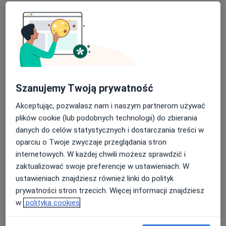
lek. dent. Renata Przytuła-Wypych
·
Stomatolog, Protetyk stomatologiczny, Stomatolog dziecięcy
Więcej
Szanujemy Twoją prywatność
58 opinii
Akceptując, pozwalasz nam i naszym partnerom używać
Adres 1
Adres 2
Adres 3
plików cookie (lub podobnych technologii) do zbierania
danych do celów statystycznych i dostarczania treści w
oparciu o Twoje zwyczaje przeglądania stron
Karliczka 31, Katowice
•
Mapa
internetowych. W każdej chwili możesz sprawdzić i
Rewadent Centrum Stomatologii Estetycznej
zaktualizować swoje preferencje w ustawieniach. W
Konsultacja endodontyczna
150 zł
ustawieniach znajdziesz również linki do polityk
Specjalista nie oferuje umawiania online pod tym adresem.
prywatności stron trzecich. Więcej informacji znajdziesz
w
polityka cookies
Poproś o wizytę