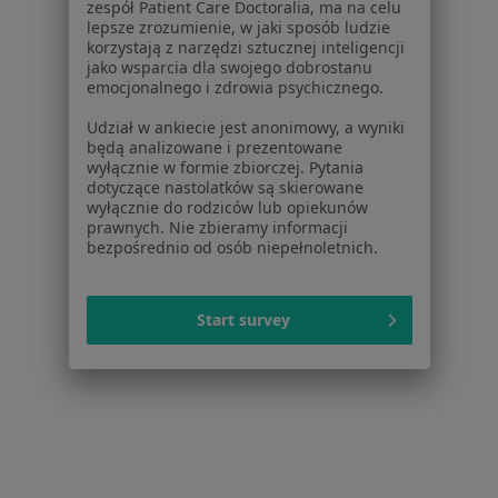
Konsultacja pediatryczna w Wrocławiu
zespół Patient Care Doctoralia, ma na celu
lepsze zrozumienie, w jaki sposób ludzie
Konsultacja kardiologiczna w Wrocławiu
korzystają z narzędzi sztucznej inteligencji
jako wsparcia dla swojego dobrostanu
Konsultacja ortopedyczna w Wrocławiu
emocjonalnego i zdrowia psychicznego.
Więcej (15)
Udział w ankiecie jest anonimowy, a wyniki
będą analizowane i prezentowane
Więcej w kategorii: Usługi w Wrocławiu
wyłącznie w formie zbiorczej. Pytania
dotyczące nastolatków są skierowane
Popularne specjalizacje
wyłącznie do rodziców lub opiekunów
prawnych. Nie zbieramy informacji
Psycholodzy w Wrocławiu
bezpośrednio od osób niepełnoletnich.
Stomatolodzy w Wrocławiu
Interniści w Wrocławiu
Start survey
Fizjoterapeuci w Wrocławiu
Psychoterapeuci w Wrocławiu
Więcej (15)
Więcej w kategorii: Popularne specjalizacje