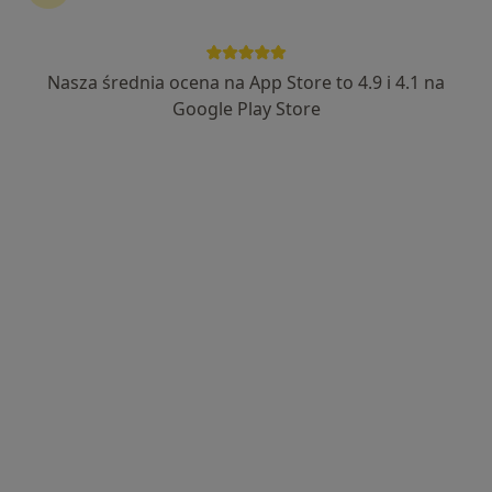
Nasza średnia ocena na App Store to 4.9 i 4.1 na
Google Play Store
Bezpieczne płatności
dr n. med. Marcin Madziarski
·
Więcej
Reumatolog, Lekarz pierwszego kontaktu
170 opinii
Boguszowska 61, Wrocław
•
Mapa
Gabinet Prywatny
Konsultacja reumatologiczna + USG
420 zł
Specjalista nie oferuje umawiania online pod tym adresem.
Poproś o wizytę