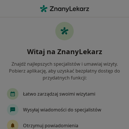
Me
Konsultacja Reumatologiczna Usg • Wrocław, dolnośląskie
Filtry
• 1
Ubezpieczenie
Map
Konsultacja reumatologiczna + USG
Witaj na ZnanyLekarz
specjaliści w Wrocławiu
Jak działają wyniki wyszukiwania
Znajdź najlepszych specjalistów i umawiaj wizyty.
Pobierz aplikację, aby uzyskać bezpłatny dostęp do
przydatnych funkcji:
Wybierz swoje ubezpieczenie
NFZ
Allianz
Compensa
INTER Polska
Łatwo zarządzaj swoimi wizytami
Wysyłaj wiadomości do specjalistów
Otrzymuj powiadomienia