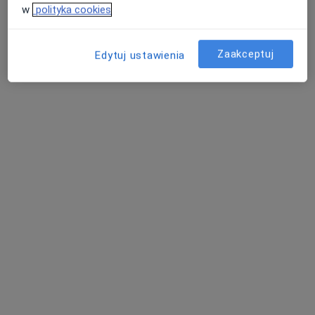
w
polityka cookies
Zaakceptuj
Edytuj ustawienia
lek. Małgorzata Urban-Milewska
·
Więcej
Reumatolog
62 opinie
Adres 1
Adres 2
Strzegomska 138, Wrocław
•
Mapa
DCO Dolnośląskie Centrum Ortopedyczne
Konsultacja reumatologiczna + USG
280 zł
Specjalista nie oferuje umawiania online pod tym adresem.
Poproś o wizytę