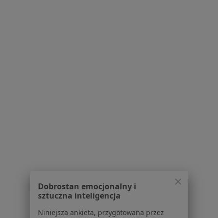
lek. Natalia Panek
·
Więcej
Reumatolog
120 opinii
Braniborska 40, Wrocław
•
Mapa
Sports Medic Centrum Medyczne
Konsultacja reumatologiczna + USG
290 zł
Specjalista nie oferuje umawiania online pod tym adresem.
Poproś o wizytę
Powiązane wyszukiwania
Usługi w Wrocławiu
Konsultacja reumatologiczna w Wrocławiu
Dobrostan emocjonalny i
sztuczna inteligencja
Konsultacja internistyczna w Wrocławiu
Niniejsza ankieta, przygotowana przez