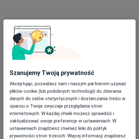
lek. Natalia Bień
·
Więcej
Reumatolog
11 opinii
Lekarska 1, Wrocław
•
Mapa
VRATISLAVIA MEDICA Szpital im. Św. Jana Pawła II we Wrocławiu
Szanujemy Twoją prywatność
Konsultacja reumatologiczna + USG
350 zł
Akceptując, pozwalasz nam i naszym partnerom używać
Specjalista nie oferuje umawiania online pod tym adresem.
plików cookie (lub podobnych technologii) do zbierania
danych do celów statystycznych i dostarczania treści w
Poproś o wizytę
oparciu o Twoje zwyczaje przeglądania stron
internetowych. W każdej chwili możesz sprawdzić i
zaktualizować swoje preferencje w ustawieniach. W
ustawieniach znajdziesz również linki do polityk
prywatności stron trzecich. Więcej informacji znajdziesz