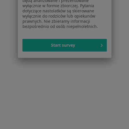
będą analizowane i prezentowane
Aplikacje mobilne
wyłącznie w formie zbiorczej. Pytania
Blog dla pacjentów
dotyczące nastolatków są skierowane
wyłącznie do rodziców lub opiekunów
Dla profesjonalistów
prawnych. Nie zbieramy informacji
bezpośrednio od osób niepełnoletnich.
Cennik
Dla lekarzy
Dla placówek medycznych
Start survey
Noa Notes
nowość
Baza wiedzy
Centrum Pomocy dla Specjalisty
Kontakt
ZnanyLekarz - Strona główna
ZnanyLekarz Sp. z o.o.
ul. Kolejowa 5/7
01-217 Warszawa, Polska
NIP: ⁠7010224868
KRS: ⁠0000347997