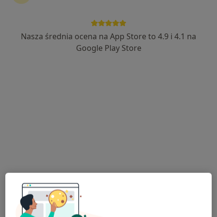
Nasza średnia ocena na App Store to 4.9 i 4.1 na
Google Play Store
Bezpieczne płatności
Paweł Suchoń
·
Więcej
Psycholog
56 opinii
Specjalista od zaburzeń lękowych
Terapia dopasowana do konkretnej osoby
Skupienie na realnej zmianie
Żeromskiego 6 (1 piętro), Żywiec
•
Mapa
Gabinet Psychoterapeutyczny mgr Paweł Suchoń
Konsultacja psychoterapeutyczna
220 zł
Specjalista nie oferuje umawiania online pod tym adresem.
Poproś o wizytę