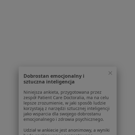
Polityka prywatności dla profesjonalistów, których
dane pozyskaliśmy samodzielnie
Polityka cookies
Jak działają wyniki wyszukiwania
Dostępność
O nas
Praca
Rekrutujemy!
Partnerzy
Centrum prasowe
Kontakt
Dobrostan emocjonalny i
sztuczna inteligencja
Dla pacjentów
Niniejsza ankieta, przygotowana przez
Lekarze
zespół Patient Care Doctoralia, ma na celu
Placówki medyczne
lepsze zrozumienie, w jaki sposób ludzie
Pytania i odpowiedzi
korzystają z narzędzi sztucznej inteligencji
jako wsparcia dla swojego dobrostanu
Usługi i zabiegi
emocjonalnego i zdrowia psychicznego.
Choroby
Pomoc
Udział w ankiecie jest anonimowy, a wyniki