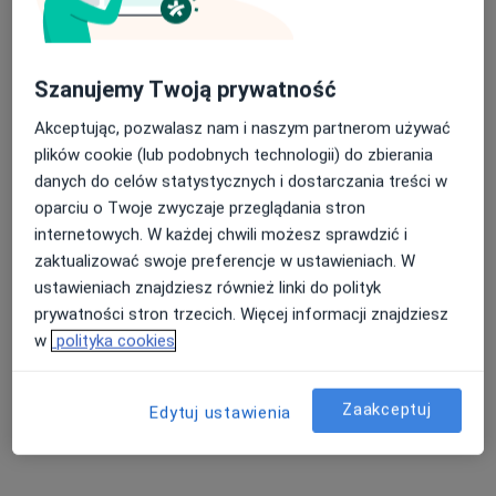
Szanujemy Twoją prywatność
Akceptując, pozwalasz nam i naszym partnerom używać
plików cookie (lub podobnych technologii) do zbierania
danych do celów statystycznych i dostarczania treści w
oparciu o Twoje zwyczaje przeglądania stron
internetowych. W każdej chwili możesz sprawdzić i
mgr Monika Krzysztofiak
zaktualizować swoje preferencje w ustawieniach. W
·
Więcej
Psycholog, Psychoterapeuta
ustawieniach znajdziesz również linki do polityk
4 opinie
prywatności stron trzecich. Więcej informacji znajdziesz
Krasińskiego 17/1, Żywiec
•
Mapa
w
polityka cookies
Gabinet psychologiczny Monika Krzysztofiak
Konsultacja psychoterapeutyczna
160 zł
Zaakceptuj
Edytuj ustawienia
Specjalista nie oferuje umawiania online pod tym adresem.
Poproś o wizytę