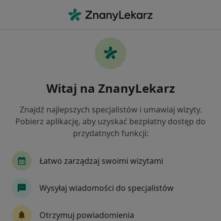
Me
Konsultacja Psychoterapeutyczna • Żywiec, śląskie
Filtry
• 1
Mapa
Konsultacja psychoterapeutyczna
Witaj na ZnanyLekarz
specjaliści w Żywcu
Jak działają wyniki wyszukiwania
Znajdź najlepszych specjalistów i umawiaj wizyty.
Pobierz aplikację, aby uzyskać bezpłatny dostęp do
przydatnych funkcji:
Jakiego specjalisty szukasz?
Psycholog
Psychoterapeuta
Dietetyk
Łatwo zarządzaj swoimi wizytami
Wysyłaj wiadomości do specjalistów
Otrzymuj powiadomienia