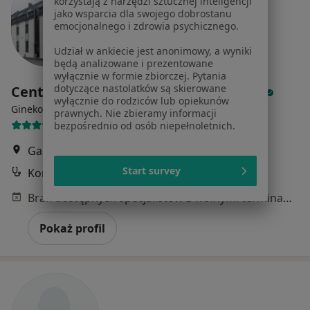
korzystają z narzędzi sztucznej inteligencji
jako wsparcia dla swojego dobrostanu
emocjonalnego i zdrowia psychicznego.
Udział w ankiecie jest anonimowy, a wyniki
będą analizowane i prezentowane
wyłącznie w formie zbiorczej. Pytania
dotyczące nastolatków są skierowane
Centrum Medyczne MEDICAL HOUSE
wyłącznie do rodziców lub opiekunów
·
Więcej
Ginekologia, Radiologia, Ortopedia
prawnych. Nie zbieramy informacji
52 opinie
bezpośrednio od osób niepełnoletnich.
Garbarska 10, Żywiec
•
Mapa
Start survey
Konsultacja ginekologiczna
Brak dostępnych specjalistów z wolnymi terminami w tym centrum medycznym.
Pokaż profil