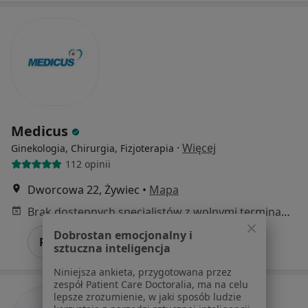
Medicus
·
Więcej
Ginekologia, Chirurgia, Fizjoterapia
112 opinii
Dworcowa 22, Żywiec
•
Mapa
Brak dostępnych specjalistów z wolnymi terminami w tym centrum medycznym.
Dobrostan emocjonalny i
Pokaż profil
sztuczna inteligencja
Niniejsza ankieta, przygotowana przez
zespół Patient Care Doctoralia, ma na celu
lepsze zrozumienie, w jaki sposób ludzie