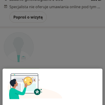
Specjalista nie oferuje umawiania online pod tym adresem.
Poproś o wizytę
Bezpieczne płatności
lek. Paweł Tomaszek
W trakcie specjalizacji (Ginekolog)
10 opinii
Krakowska 93A, Andrychów
•
Mapa
Centrum Medyczne Uno-Med Andrychów