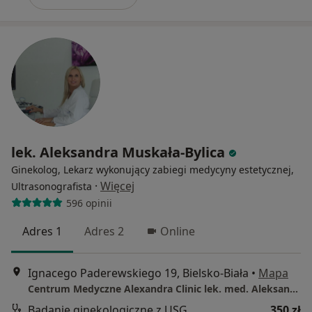
lek. Aleksandra Muskała-Bylica
Ginekolog, Lekarz wykonujący zabiegi medycyny estetycznej,
·
Więcej
Ultrasonografista
596 opinii
Adres 1
Adres 2
Online
Ignacego Paderewskiego 19, Bielsko-Biała
•
Mapa
Centrum Medyczne Alexandra Clinic lek. med. Aleksandra Muskała-Bylica Ul.Paderewskiego 19 Bielsko-Biała
Badanie ginekologiczne z USG
350 zł