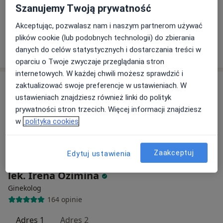
Szanujemy Twoją prywatność
Konsultacja ginekologiczna
250 zł
Specjalista nie oferuje umawiania online pod tym adresem.
Akceptując, pozwalasz nam i naszym partnerom używać
plików cookie (lub podobnych technologii) do zbierania
Poproś o wizytę
danych do celów statystycznych i dostarczania treści w
oparciu o Twoje zwyczaje przeglądania stron
internetowych. W każdej chwili możesz sprawdzić i
zaktualizować swoje preferencje w ustawieniach. W
ustawieniach znajdziesz również linki do polityk
prywatności stron trzecich. Więcej informacji znajdziesz
w
polityka cookies
Zaakceptuj
Edytuj ustawienia
Bezpieczne płatności
lek. Irena Ozimina
Ginekolog
164 opinie
Adres 1
Adres 2