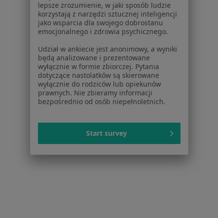
lepsze zrozumienie, w jaki sposób ludzie
Więcej (15)
korzystają z narzędzi sztucznej inteligencji
Więcej w kategorii: Usługi w Rzeszowie
jako wsparcia dla swojego dobrostanu
emocjonalnego i zdrowia psychicznego.
Popularne specjalizacje
Udział w ankiecie jest anonimowy, a wyniki
Stomatolodzy w Rzeszowie
będą analizowane i prezentowane
wyłącznie w formie zbiorczej. Pytania
Ginekolodzy w Rzeszowie
dotyczące nastolatków są skierowane
wyłącznie do rodziców lub opiekunów
Psycholodzy w Rzeszowie
prawnych. Nie zbieramy informacji
bezpośrednio od osób niepełnoletnich.
Interniści w Rzeszowie
Fizjoterapeuci w Rzeszowie
Start survey
Więcej (15)
Więcej w kategorii: Popularne specjalizacje
Strona Główna
Usługi I Zabiegi
Konsultacja Online
Zmień
Rzeszów
Zmień miasto