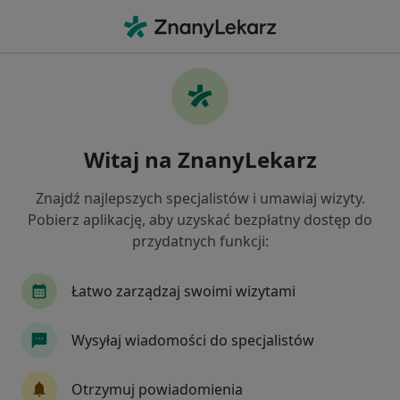
Me
Konsultacja Online • Rzeszów, podkarpackie
Filtry
• 1
Ubezpieczenie
Map
Konsultacja online specjaliści w Rzeszowie
Witaj na ZnanyLekarz
Jak działają wyniki wyszukiwania
Znajdź najlepszych specjalistów i umawiaj wizyty.
Pobierz aplikację, aby uzyskać bezpłatny dostęp do
Jakiego specjalisty szukasz?
przydatnych funkcji:
Psycholog
Dietetyk
Łatwo zarządzaj swoimi wizytami
Psychoterapeuta
Logopeda
Wysyłaj wiadomości do specjalistów
Ginekolog
Zobacz więcej
Otrzymuj powiadomienia