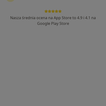
Nasza średnia ocena na App Store to 4.9 i 4.1 na
Google Play Store
mgr Grzegorz Zawadzki
·
Więcej
Dietetyk
105 opinii
Adres
Online
Wierzbowa 15, Rzeszów
•
Mapa
Grzegorz Zawadzki dietetyk Rzeszów
Konsultacja online
150 zł
Specjalista nie oferuje umawiania online pod tym adresem.