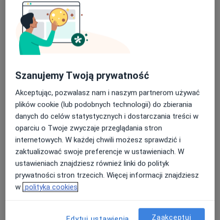
Konsultacja online
od 150 zł
Specjalista nie oferuje umawiania online pod tym adresem.
Poproś o wizytę
Szanujemy Twoją prywatność
Akceptując, pozwalasz nam i naszym partnerom używać
plików cookie (lub podobnych technologii) do zbierania
danych do celów statystycznych i dostarczania treści w
oparciu o Twoje zwyczaje przeglądania stron
internetowych. W każdej chwili możesz sprawdzić i
Bezpieczne płatności
zaktualizować swoje preferencje w ustawieniach. W
lek. Ewelina Preizner-Rzucidło
ustawieniach znajdziesz również linki do polityk
prywatności stron trzecich. Więcej informacji znajdziesz
Genetyk
w
polityka cookies
48 opinii
Adres
Online
Zaakceptuj
Edytuj ustawienia