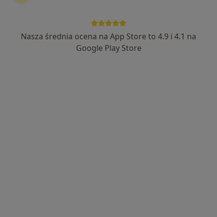
Nasza średnia ocena na App Store to 4.9 i 4.1 na
dr n. med. Ryszard Nowak
Google Play Store
·
Więcej
Internista, Pulmonolog, Ultrasonografista
1005 opinii
Hr.Alfreda Potockiego 182, Rzeszów
•
Mapa
Centrum Medyczne Medicus
ECHO serca
300 zł
Specjalista nie oferuje umawiania online pod tym adresem.
Poproś o wizytę