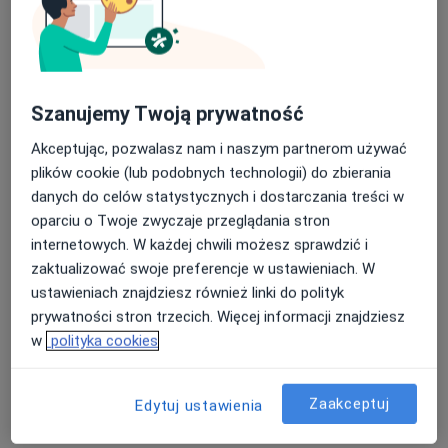
Szanujemy Twoją prywatność
Akceptując, pozwalasz nam i naszym partnerom używać
Bezpieczne płatności
plików cookie (lub podobnych technologii) do zbierania
lek. Kamil Gierek
danych do celów statystycznych i dostarczania treści w
·
Więcej
Neonatolog
oparciu o Twoje zwyczaje przeglądania stron
83 opinie
internetowych. W każdej chwili możesz sprawdzić i
Jana Pawła II 181/104, Rzeszów
•
Mapa
zaktualizować swoje preferencje w ustawieniach. W
Centrum Medyczne Holisfera
ustawieniach znajdziesz również linki do polityk
prywatności stron trzecich. Więcej informacji znajdziesz
ECHO serca dzieci
od 150 zł
w
polityka cookies
Specjalista nie oferuje umawiania online pod tym adresem.
Poproś o wizytę
Zaakceptuj
Edytuj ustawienia