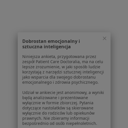
Konsultacja internistyczna w Rzeszowie
Konsultacja endokrynologiczna w Rzeszowie
Konsultacja kardiologiczna w Rzeszowie
Konsultacja diabetologiczna w Rzeszowie
Dobrostan emocjonalny i
sztuczna inteligencja
Konsultacja gastrologiczna w Rzeszowie
Niniejsza ankieta, przygotowana przez
Więcej (15)
zespół Patient Care Doctoralia, ma na celu
Więcej w kategorii: Usługi w Rzeszowie
lepsze zrozumienie, w jaki sposób ludzie
korzystają z narzędzi sztucznej inteligencji
Popularne specjalizacje
jako wsparcia dla swojego dobrostanu
emocjonalnego i zdrowia psychicznego.
Stomatolodzy w Rzeszowie
Udział w ankiecie jest anonimowy, a wyniki
Ginekolodzy w Rzeszowie
będą analizowane i prezentowane
wyłącznie w formie zbiorczej. Pytania
Psycholodzy w Rzeszowie
dotyczące nastolatków są skierowane
wyłącznie do rodziców lub opiekunów
Interniści w Rzeszowie
prawnych. Nie zbieramy informacji
bezpośrednio od osób niepełnoletnich.
Fizjoterapeuci w Rzeszowie