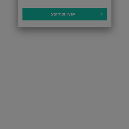
Więcej (15)
Więcej w kategorii: Popularne specjalizacje
Start survey
Strona Główna
Usługi I Zabiegi
Echo Serca
Zmień miasto
Rzeszów
Zmień miasto
Serwis
Regulamin
Polityka prywatności pacjentów
Polityka prywatności profesjonalistów
Polityka prywatności dla profesjonalistów, których
dane pozyskaliśmy samodzielnie
Polityka cookies