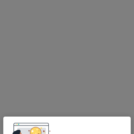
Bezpieczne płatności
Sebastian Gurba
·
Więcej
Kardiolog
269 opinii
Jana Pawła II 181/104, Rzeszów
•
Mapa
Centrum Medyczne Holisfera
Konsultacja kardiologiczna + ECHO serca
od 350 zł
Specjalista nie oferuje umawiania online pod tym adresem.
Poproś o wizytę