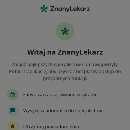
Me
Echo Serca • Rzeszów, podkarpackie
Filtry
• 1
Ubezpieczenie
Map
ECHO serca specjaliści w Rzeszowie
Witaj na ZnanyLekarz
Jak działają wyniki wyszukiwania
Znajdź najlepszych specjalistów i umawiaj wizyty.
Pobierz aplikację, aby uzyskać bezpłatny dostęp do
Jaką wizytę chcesz umówić?
przydatnych funkcji:
ECHO serca
Konsultacja kardiologiczna + ECH
Łatwo zarządzaj swoimi wizytami
Wysyłaj wiadomości do specjalistów
Otrzymuj powiadomienia