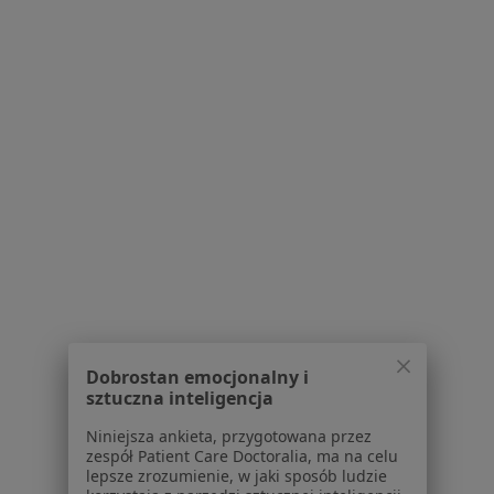
MajaMiMed
·
Stomatologia, Higienistyka stomatologiczna, Ortodoncja
Więcej
7 opinii
Wołyńska 10/2, Rzeszów
•
Mapa
Konsultacja ortodontyczna
od 99 zł
Dobrostan emocjonalny i
Pokaż więcej usług
sztuczna inteligencja
Niniejsza ankieta, przygotowana przez
zespół Patient Care Doctoralia, ma na celu
lek. dent. Maja
lek. dent. Milena
lepsze zrozumienie, w jaki sposób ludzie
Maciejewska- Uruska
Maciejewska-