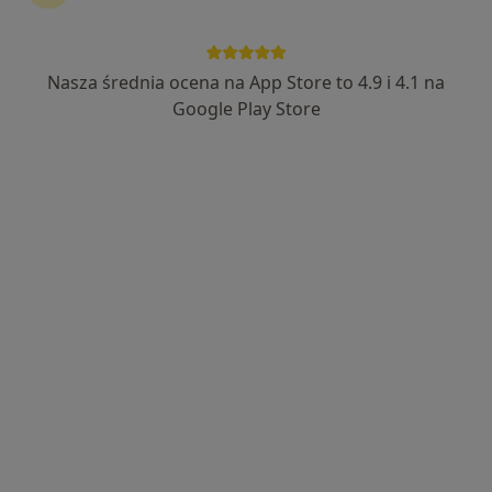
Nasza średnia ocena na App Store to 4.9 i 4.1 na
Wyróżniony
Google Play Store
lek. dent. Sabina Szczepaniak
Stomatolog
91 opinii
Jana Welca 9 / LU 2, Rzeszów
•
Mapa
Studio Uśmiechu Stomatologia Mikroskopowa
Konsultacja stomatologiczna
od 250 zł
Specjalista nie oferuje umawiania online pod tym adresem.
Poproś o wizytę