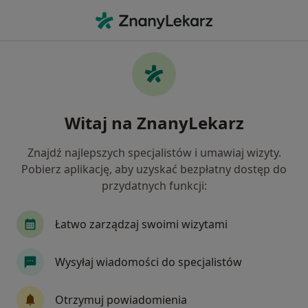
Me
Stomatolog • Rzeszów, podkarpackie
Filtry
Ubezpieczenie
Mapa
Polecani stomatolodzy w Rzeszowie
Witaj na ZnanyLekarz
Jak działają wyniki wyszukiwania
Znajdź najlepszych specjalistów i umawiaj wizyty.
Pobierz aplikację, aby uzyskać bezpłatny dostęp do
Wybierz swoje ubezpieczenie
przydatnych funkcji:
NFZ
Enel-med
Medicover
Łatwo zarządzaj swoimi wizytami
Wysyłaj wiadomości do specjalistów
Otrzymuj powiadomienia