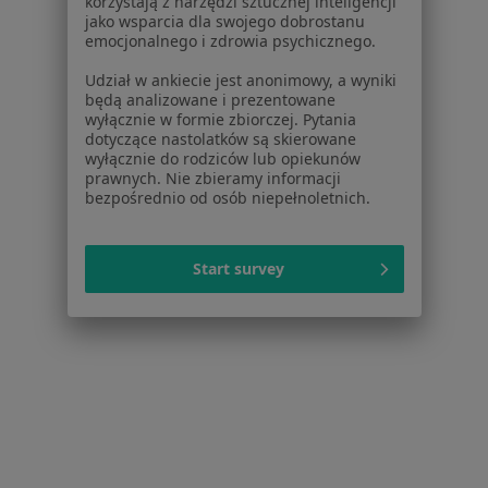
korzystają z narzędzi sztucznej inteligencji
ortodonta
Omachel
jako wsparcia dla swojego dobrostanu
ortodonta
emocjonalnego i zdrowia psychicznego.
Brak dostępnych specjalistów z wolnymi terminami w tym centrum medycznym.
Udział w ankiecie jest anonimowy, a wyniki
będą analizowane i prezentowane
wyłącznie w formie zbiorczej. Pytania
Pokaż profil
dotyczące nastolatków są skierowane
wyłącznie do rodziców lub opiekunów
prawnych. Nie zbieramy informacji
bezpośrednio od osób niepełnoletnich.
Start survey
lek. dent. Diana Darłowska
·
Więcej
Stomatolog
208 opinii
Jana Welca 7, Rzeszów
•
Mapa