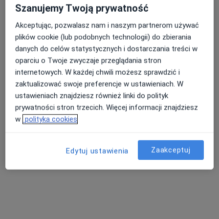
Szanujemy Twoją prywatność
Akceptując, pozwalasz nam i naszym partnerom używać
plików cookie (lub podobnych technologii) do zbierania
danych do celów statystycznych i dostarczania treści w
oparciu o Twoje zwyczaje przeglądania stron
internetowych. W każdej chwili możesz sprawdzić i
zaktualizować swoje preferencje w ustawieniach. W
Bezpieczne płatności
ustawieniach znajdziesz również linki do polityk
lek. dent. Sebastian Płotkowski
prywatności stron trzecich. Więcej informacji znajdziesz
·
Więcej
Stomatolog
w
polityka cookies
43 opinie
Adres 1
Adres 2
Adres 3
Zaakceptuj
Edytuj ustawienia
Księdza Józefa Jałowego 19, Rzeszów
•
Mapa
Stomatologia Mikroskopowa - Sebastian Płotkowski
Konsultacja stomatologiczna
250 zł
Specjalista nie oferuje umawiania online pod tym adresem.