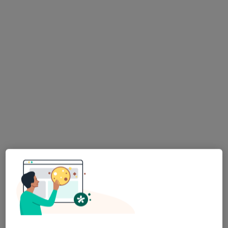
Bezpieczne płatności
lek. dent. Monika Szałajko-Rzeczyca
·
Więcej
Stomatolog
306 opinii
ul. Paderewskiego 20 A, Rzeszów
•
Mapa
Modentus
Konsultacja stomatologiczna
150 zł
Specjalista nie oferuje umawiania online pod tym adresem.
Poproś o wizytę