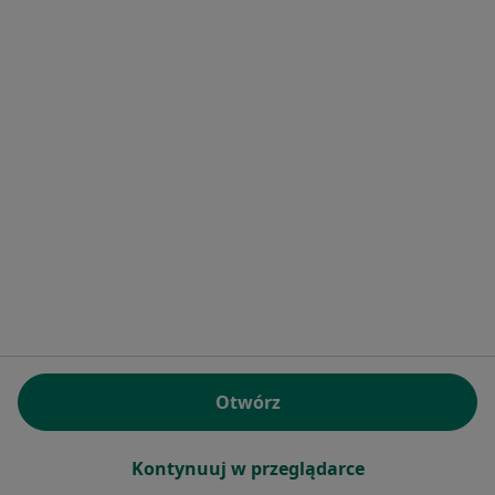
lek. dent. Marek Stolarz
·
Więcej
Stomatolog
135 opinii
Jana Pawła II 94, Rzeszów
•
Mapa
Centrum Medyczne Fortitudo
Konsultacja stomatologiczna
od 100 zł
Specjalista nie oferuje umawiania online pod tym adresem.
Poproś o wizytę
Otwórz
Kontynuuj w przeglądarce