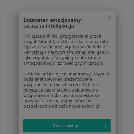
Kontakt
Dla pacjentów
Dobrostan emocjonalny i
sztuczna inteligencja
Lekarze
Placówki medyczne
Niniejsza ankieta, przygotowana przez
Pytania i odpowiedzi
zespół Patient Care Doctoralia, ma na celu
lepsze zrozumienie, w jaki sposób ludzie
Usługi i zabiegi
korzystają z narzędzi sztucznej inteligencji
Choroby
jako wsparcia dla swojego dobrostanu
Pomoc
emocjonalnego i zdrowia psychicznego.
Aplikacje mobilne
Udział w ankiecie jest anonimowy, a wyniki
Blog dla pacjentów
będą analizowane i prezentowane
wyłącznie w formie zbiorczej. Pytania
Dla profesjonalistów
dotyczące nastolatków są skierowane
wyłącznie do rodziców lub opiekunów
Cennik
prawnych. Nie zbieramy informacji
bezpośrednio od osób niepełnoletnich.
Dla lekarzy
Dla placówek medycznych
Noa Notes
nowość
Start survey
Baza wiedzy