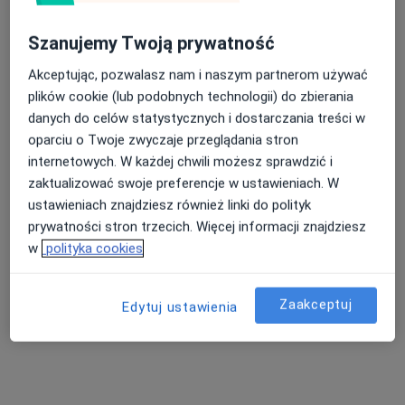
Szanujemy Twoją prywatność
Akceptując, pozwalasz nam i naszym partnerom używać
plików cookie (lub podobnych technologii) do zbierania
danych do celów statystycznych i dostarczania treści w
dr hab. n. med., prof. uczelni Magdalena
oparciu o Twoje zwyczaje przeglądania stron
internetowych. W każdej chwili możesz sprawdzić i
Ciążyńska
zaktualizować swoje preferencje w ustawieniach. W
·
Więcej
Onkolog
ustawieniach znajdziesz również linki do polityk
90 opinii
prywatności stron trzecich. Więcej informacji znajdziesz
Jana Pawła II 35, Tomaszów Mazowiecki
•
Mapa
w
polityka cookies
Specjalistyczny Szpital Onkologiczny NU-MED w Tomaszowie Mazowieckim
Konsultacja onkologiczna
Brak ceny
Zaakceptuj
Edytuj ustawienia
Specjalista nie oferuje umawiania online pod tym adresem.
Poproś o wizytę