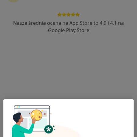
Nasza średnia ocena na App Store to 4.9 i 4.1 na
lek. Maciej Stańczyk
Google Play Store
·
Więcej
Onkolog, Chirurg
85 opinii
Adres
Online
Partyzantów 4, Tomaszów Mazowiecki
•
Mapa
Zakład Usług Medycznych "MEDROM" Sp. z o.o.
Konsultacja onkologiczna
Brak ceny
Specjalista nie oferuje umawiania online pod tym adresem.
Poproś o wizytę