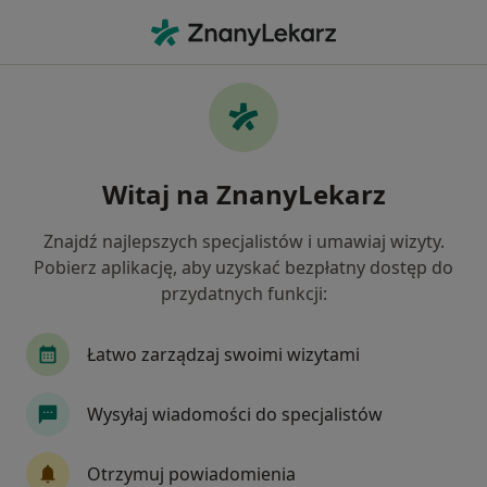
Me
Konsultacja Onkologiczna • Tomaszów Mazowiecki, łódzkie
Filtry
• 1
Mapa
Konsultacja onkologiczna specjaliści w
Witaj na ZnanyLekarz
Tomaszowie Mazowieckim
Jak działają wyniki wyszukiwania
Znajdź najlepszych specjalistów i umawiaj wizyty.
Pobierz aplikację, aby uzyskać bezpłatny dostęp do
przydatnych funkcji:
Jakiego specjalisty szukasz?
Onkolog
Chirurg
Ginekolog
Lekarz 
Łatwo zarządzaj swoimi wizytami
Wysyłaj wiadomości do specjalistów
Otrzymuj powiadomienia