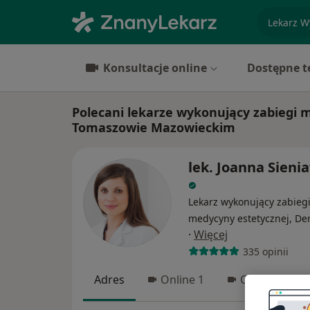
specjaliz
Konsultacje online
Dostępne t
Polecani lekarze wykonujący zabiegi 
Tomaszowie Mazowieckim
lek. Joanna Sieni
Lekarz wykonujący zabieg
medycyny estetycznej, De
·
Więcej
335 opinii
Adres
Online 1
Online 2