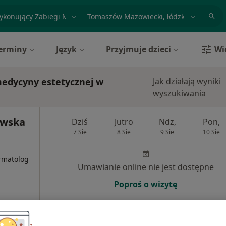
acja, badanie lub nazwisko
miasto lub dzielnica
erminy
Język
Przyjmuje dzieci
Wi
medycyny estetycznej w
Jak działają wyniki
wyszukiwania
awska
Dziś
Jutro
Ndz,
Pon,
7 Sie
8 Sie
9 Sie
10 Sie
i
rmatolog
Umawianie online nie jest dostępne
Poproś o wizytę
Online 3