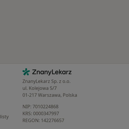
Najczęstsze schorzenia
Kontakt
ZnanyLekarz - Strona główna
ZnanyLekarz Sp. z o.o.
ul. Kolejowa 5/7
01-217 Warszawa, Polska
NIP: ⁠7010224868
KRS: ⁠0000347997
isty
REGON: ⁠142276657