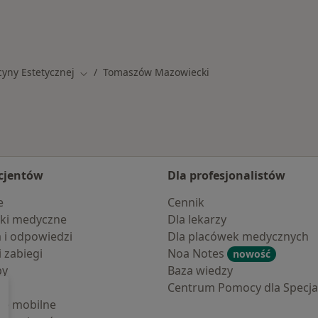
Więcej w kategorii: 
aszowa Mazowieckiego
yny Estetycznej
Tomaszów Mazowiecki
Zmień miasto
cjentów
Dla profesjonalistów
e
Cennik
ki medyczne
Dla lekarzy
a i odpowiedzi
Dla placówek medycznych
i zabiegi
Noa Notes
nowość
by
Baza wiedzy
Centrum Pomocy dla Specjal
cje mobilne