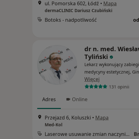
ul. Pomorska 602, Łódź
•
Mapa
dermaCLINIC Dariusz Czubiński
Botoks - nadpotliwość
od
dr n. med. Wiesł
Tyliński
Lekarz wykonujący zabieg
medycyny estetycznej, Gi
Więcej
131 opinii
Adres
Online
Przejazd 6, Koluszki
•
Mapa
Med-Kol
Laserowe usuwanie zmian naczyniowych
B