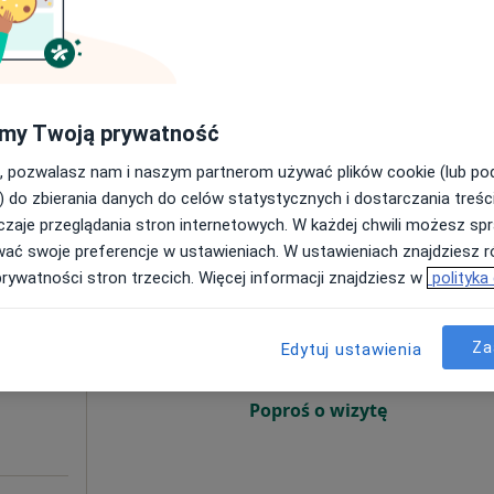
Mapa
tis
my Twoją prywatność
, pozwalasz nam i naszym partnerom używać plików cookie (lub p
) do zbierania danych do celów statystycznych i dostarczania treśc
wiecki, łódzkie, w obszarach bliskich Twojemu wyszukiwani
zaje przeglądania stron internetowych. W każdej chwili możesz spr
wać swoje preferencje w ustawieniach. W ustawieniach znajdziesz ró
iński
Dziś
Jutro
Ndz,
Pon,
prywatności stron trzecich. Więcej informacji znajdziesz w
polityka
7 Sie
8 Sie
9 Sie
10 Sie
i
rmatolog
Za
Edytuj ustawienia
Umawianie online nie jest dostępne
Poproś o wizytę