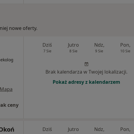
iej nowe oferty.
Dziś
Jutro
Ndz,
Pon,
7 Sie
8 Sie
9 Sie
10 Sie
i
nekolog
Brak kalendarza w Twojej lokalizacji.
Pokaż adresy z kalendarzem
Mapa
rak ceny
 Okoń
Dziś
Jutro
Ndz,
Pon,