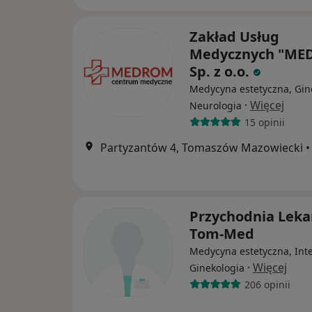
Zakład Usług
Medycznych "ME
Sp. z o.o.
Medycyna estetyczna, Gin
·
Więcej
Neurologia
15 opinii
Partyzantów 4, Tomaszów Mazowiecki
•
Przychodnia Leka
Tom-Med
Medycyna estetyczna, Int
·
Więcej
Ginekologia
206 opinii