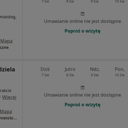
7 Sie
8 Sie
9 Sie
10 Sie
i
omatolog,
Umawianie online nie jest dostępne
Poproś o wizytę
Mapa
czne
dziela
Dziś
Jutro
Ndz,
Pon,
7 Sie
8 Sie
9 Sie
10 Sie
i
rakcie
Umawianie online nie jest dostępne
·
Więcej
Poproś o wizytę
Mapa
JustSkin Klinika Medycyny Estetycznej i Kosmetologii