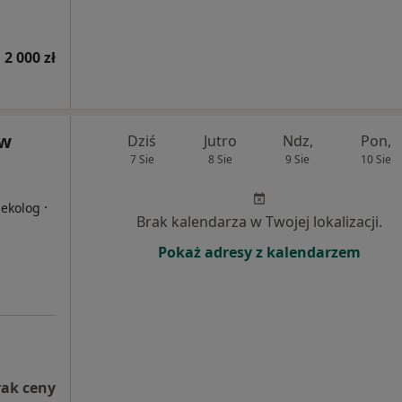
 2 000 zł
aw
Dziś
Jutro
Ndz,
Pon,
7 Sie
8 Sie
9 Sie
10 Sie
i
·
nekolog
Brak kalendarza w Twojej lokalizacji.
Pokaż adresy z kalendarzem
rak ceny