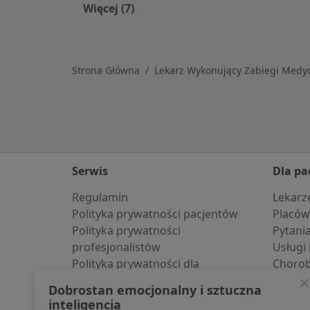
Więcej (7)
Więcej w kategorii: W pobliżu Tom
Strona Główna
Lekarz Wykonujący Zabiegi Medyc
Serwis
Dla pa
Regulamin
Lekarz
Polityka prywatności pacjentów
Placów
Polityka prywatności
Pytani
profesjonalistów
Usługi 
Polityka prywatności dla
Choro
profesjonalistów, których dane
Pomoc
Dobrostan emocjonalny i sztuczna
pozyskaliśmy samodzielnie
Aplika
inteligencja