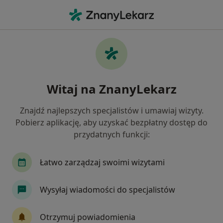
Me
Konsultacja Neurologiczna • Gorzów Wielkopolski, lubuskie
Filtry
• 1
Ubezpieczenie
Map
Konsultacja neurologiczna specjaliści w
Witaj na ZnanyLekarz
Gorzowie Wielkopolskim
Jak działają wyniki wyszukiwania
Znajdź najlepszych specjalistów i umawiaj wizyty.
Pobierz aplikację, aby uzyskać bezpłatny dostęp do
przydatnych funkcji:
Jakiego specjalisty szukasz?
Neurolog
Internista
Ginekolog
Orto
Łatwo zarządzaj swoimi wizytami
Wysyłaj wiadomości do specjalistów
Otrzymuj powiadomienia