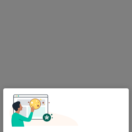
lek. Magdalena Wysocka Borys
·
Więcej
Neurolog
155 opinii
Walczaka 41b, Gorzów Wielkopolski
•
Mapa
Centrum Medyczne Grupa LUX MED Gorzów Wielkopolski - Walczaka 41B
Konsultacja neurologiczna
od 299 zł
Specjalista nie oferuje umawiania online pod tym adresem.
Poproś o wizytę