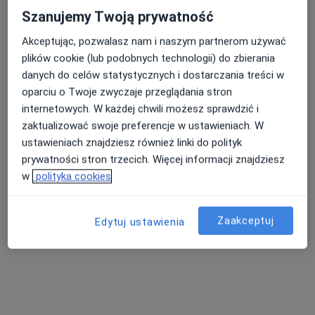
Szanujemy Twoją prywatność
Akceptując, pozwalasz nam i naszym partnerom używać
plików cookie (lub podobnych technologii) do zbierania
danych do celów statystycznych i dostarczania treści w
oparciu o Twoje zwyczaje przeglądania stron
Centrum Medyczne Medyk
internetowych. W każdej chwili możesz sprawdzić i
·
Więcej
Neurochirurgia, Ortopedia, Ginekologia
zaktualizować swoje preferencje w ustawieniach. W
5659 opinii
ustawieniach znajdziesz również linki do polityk
prywatności stron trzecich. Więcej informacji znajdziesz
Warszawska 24, Gorzów Wielkopolski
•
Mapa
w
polityka cookies
Konsultacja neurologiczna
280 zł
Pokaż więcej usług
Zaakceptuj
Edytuj ustawienia
lek. Narcyza Kieża
lek. Dominika
neurolog
Surdacka
neurolog