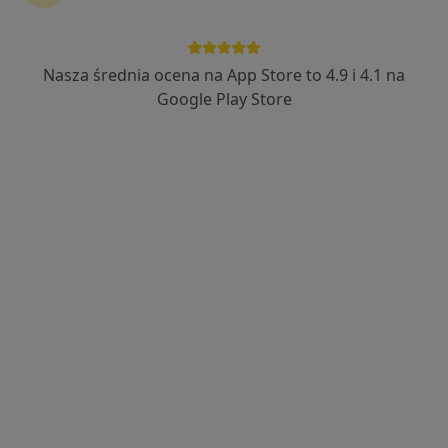
Nasza średnia ocena na App Store to 4.9 i 4.1 na
lek. Narcyza Kieża
Google Play Store
·
Więcej
Neurolog
428 opinii
Warszawska 24, Gorzów Wielkopolski
•
Mapa
Centrum Medyczne Medyk
Konsultacja neurologiczna
280 zł
Specjalista nie oferuje umawiania online pod tym adresem.
Poproś o wizytę