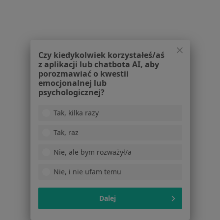
USG piersi w Gorzowie Wielkopolskim
Więcej (15)
Więcej w kategorii: Usługi w Gorzowie Wielko
Popularne specjalizacje
Czy kiedykolwiek korzystałeś/aś
z aplikacji lub chatbota AI, aby
Stomatolodzy w Gorzowie Wielkopolskim
porozmawiać o kwestii
emocjonalnej lub
Interniści w Gorzowie Wielkopolskim
psychologicznej?
Psycholodzy w Gorzowie Wielkopolskim
Tak, kilka razy
Ginekolodzy w Gorzowie Wielkopolskim
Tak, raz
Pediatrzy w Gorzowie Wielkopolskim
Nie, ale bym rozważył/a
Więcej (15)
Więcej w kategorii: Popularne specjalizacje
Nie, i nie ufam temu
Dalej
Strona Główna
Usługi I Zabiegi
Konsultacja Neurologiczna
Gorzów Wielkopolski
Zmień miasto
Zmień