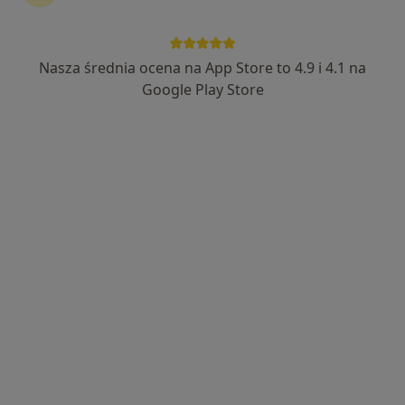
Nasza średnia ocena na App Store to 4.9 i 4.1 na
lek. Leszek Kwiatkowski
Google Play Store
·
Więcej
Pediatra, Lekarz chorób zakaźnych
33 opinie
Adres 1
Adres 2
Adres 3
Walczaka 41b, Gorzów Wielkopolski
•
Mapa
Centrum Medyczne Grupa LUX MED Gorzów Wielkopolski - Walczaka 41B
Konsultacja pediatryczna
od 239 zł
Specjalista nie oferuje umawiania online pod tym adresem.
Poproś o wizytę