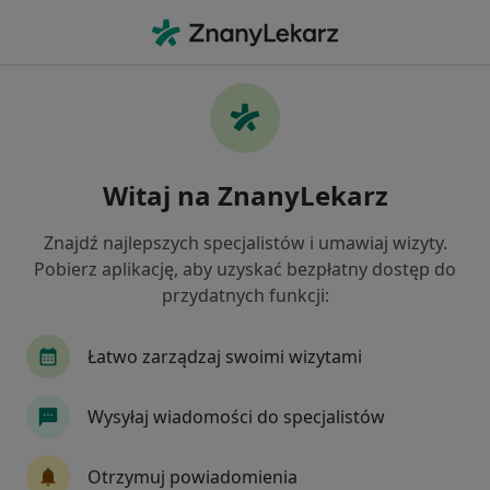
Me
Pediatra • Gorzów Wielkopolski, lubuskie
Filtry
Ubezpieczenie
Mapa
Polecani pediatrzy w Gorzowie
Witaj na ZnanyLekarz
Wielkopolskim
Jak działają wyniki wyszukiwania
Znajdź najlepszych specjalistów i umawiaj wizyty.
Pobierz aplikację, aby uzyskać bezpłatny dostęp do
przydatnych funkcji:
Wybierz swoje ubezpieczenie
LUX MED
Łatwo zarządzaj swoimi wizytami
Wysyłaj wiadomości do specjalistów
Otrzymuj powiadomienia