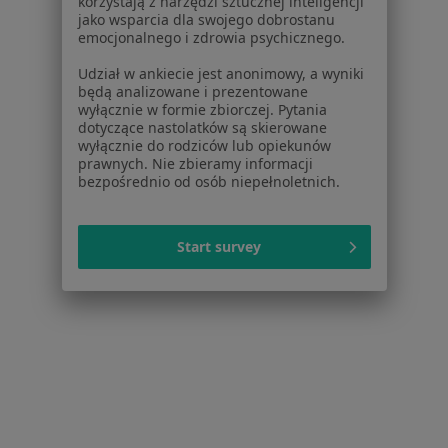
korzystają z narzędzi sztucznej inteligencji
jako wsparcia dla swojego dobrostanu
emocjonalnego i zdrowia psychicznego.
Bezpieczne płatności
Udział w ankiecie jest anonimowy, a wyniki
dr n. med. Aleksandra Kindracka
będą analizowane i prezentowane
wyłącznie w formie zbiorczej. Pytania
·
Więcej
Pediatra, Alergolog
dotyczące nastolatków są skierowane
830 opinii
wyłącznie do rodziców lub opiekunów
prawnych. Nie zbieramy informacji
Specjalista nie oferuje umawiania online pod tym adresem.
bezpośrednio od osób niepełnoletnich.
Poproś o wizytę
Start survey
Bezpieczne płatności