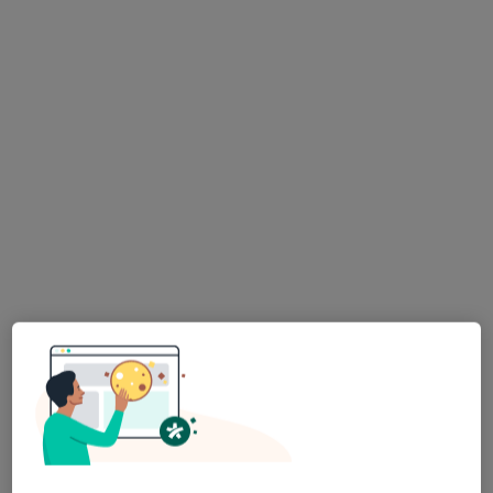
lek. Dzmitry Hanchar
W trakcie specjalizacji (Lekarz rodzinny)
7 opinii
ul. Górczyńska 17, Gorzów Wielkopolski
•
Mapa
MEDIRAJ CENTRUM MEDYCZNE SP. Z O.O.
Konsultacja pediatryczna
250 zł
Specjalista nie oferuje umawiania online pod tym adresem.
Poproś o wizytę