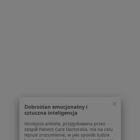
Bezpieczne płatności
lek. Aleksandra Łagun
·
Więcej
Pediatra, Alergolog
181 opinii
Konsultacja pediatryczna
250 zł
Specjalista nie oferuje umawiania online pod tym adresem.
Poproś o wizytę
Dobrostan emocjonalny i
sztuczna inteligencja
Niniejsza ankieta, przygotowana przez
zespół Patient Care Doctoralia, ma na celu
lepsze zrozumienie, w jaki sposób ludzie