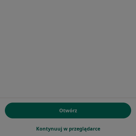
Konsultacja pediatryczna
160 zł
Specjalista nie oferuje umawiania online pod tym adresem.
Poproś o wizytę
Bezpieczne płatności
dr n. med. Liwia Starczewska-Dymek
Otwórz
·
Więcej
Pediatra, Alergolog, Pulmonolog dziecięcy
171 opinii
Kontynuuj w przeglądarce
Konsultacja pediatryczna
250 zł