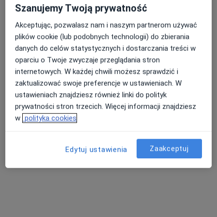
Szanujemy Twoją prywatność
Akceptując, pozwalasz nam i naszym partnerom używać
plików cookie (lub podobnych technologii) do zbierania
danych do celów statystycznych i dostarczania treści w
lek. Agnieszka Krasnowska
oparciu o Twoje zwyczaje przeglądania stron
internetowych. W każdej chwili możesz sprawdzić i
W trakcie specjalizacji (Lekarz rodzinny), Lekarz wykonujący
zaktualizować swoje preferencje w ustawieniach. W
·
Więcej
zabiegi medycyny estetycznej
ustawieniach znajdziesz również linki do polityk
104 opinie
prywatności stron trzecich. Więcej informacji znajdziesz
Adres 1
Adres 2
Online
w
polityka cookies
Londyńska 9 e, Gorzów Wielkopolski
•
Mapa
Zaakceptuj
Edytuj ustawienia
Przychodnia Prima Familia
Konsultacja pediatryczna
200 zł
Specjalista nie oferuje umawiania online pod tym adresem.
Poproś o wizytę