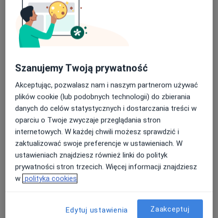
Szanujemy Twoją prywatność
lek. Marta Stępień
Akceptując, pozwalasz nam i naszym partnerom używać
·
Więcej
Kardiolog
plików cookie (lub podobnych technologii) do zbierania
129 opinii
danych do celów statystycznych i dostarczania treści w
ul. Górczyńska 17, Gorzów Wielkopolski
•
Mapa
oparciu o Twoje zwyczaje przeglądania stron
MEDIRAJ CENTRUM MEDYCZNE SP. Z O.O.
internetowych. W każdej chwili możesz sprawdzić i
zaktualizować swoje preferencje w ustawieniach. W
Konsultacja kardiologiczna
220 zł
ustawieniach znajdziesz również linki do polityk
Specjalista nie oferuje umawiania online pod tym adresem.
prywatności stron trzecich. Więcej informacji znajdziesz
w
polityka cookies
Poproś o wizytę
Zaakceptuj
Edytuj ustawienia