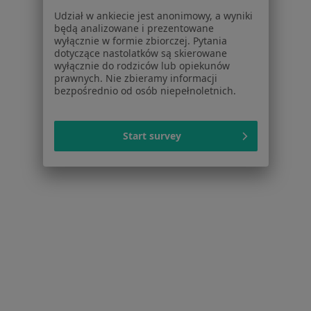
Zaburzenia rytmu serca Gorzów Wielkopolski
Udział w ankiecie jest anonimowy, a wyniki
będą analizowane i prezentowane
Choroba niedokrwienna serca Gorzów
wyłącznie w formie zbiorczej. Pytania
Wielkopolski
dotyczące nastolatków są skierowane
wyłącznie do rodziców lub opiekunów
Choroby serca Gorzów Wielkopolski
prawnych. Nie zbieramy informacji
bezpośrednio od osób niepełnoletnich.
Wady serca Gorzów Wielkopolski
Nadciśnienie tętnicze Gorzów Wielkopolski
Start survey
Więcej (15)
Więcej w kategorii: Najczęstsze schorzenia
Strona Główna
Kardiolog
Gorzów Wielkopolski
Zmień miasto
Zmień m