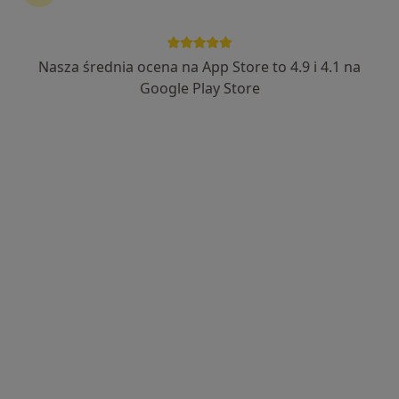
dr Tomasz Urbanik
·
Więcej
Nasza średnia ocena na App Store to 4.9 i 4.1 na
Kardiolog, Internista
296 opinii
Google Play Store
Adres
Online 1
Online 2
ul. Górczyńska 17, Gorzów Wielkopolski
•
Mapa
MEDIRAJ CENTRUM MEDYCZNE SP. Z O.O.
Konsultacja kardiologiczna
240 zł
Specjalista nie oferuje umawiania online pod tym adresem.
Poproś o wizytę