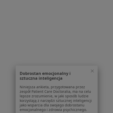
Specjalista nie oferuje umawiania online pod tym adresem.
Poproś o wizytę
1
2
Powiązane wyszukiwania
|
Oferty pracy - Kardiolog
W pobliżu Gorzowa Wielkopolskiego
Kardiolodzy w Międzychodzie
Kardiolodzy w Międzyrzeczu
Dobrostan emocjonalny i
sztuczna inteligencja
Kardiolodzy w Skwierzynie
Niniejsza ankieta, przygotowana przez
Kardiolodzy w Torzymiu
zespół Patient Care Doctoralia, ma na celu
lepsze zrozumienie, w jaki sposób ludzie
Kardiolodzy w Sulęcinie
korzystają z narzędzi sztucznej inteligencji
jako wsparcia dla swojego dobrostanu
Najczęstsze schorzenia
emocjonalnego i zdrowia psychicznego.