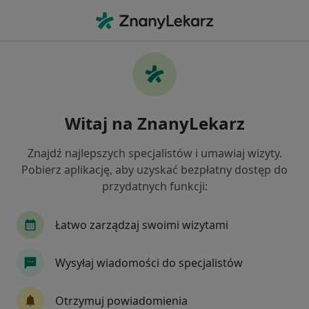
Me
Kardiolog • Gorzów Wielkopolski, lubuskie
Filtry
Ubezpieczenie
Mapa
Polecani kardiolodzy w Gorzowie
Witaj na ZnanyLekarz
Wielkopolskim
Jak działają wyniki wyszukiwania
Znajdź najlepszych specjalistów i umawiaj wizyty.
Pobierz aplikację, aby uzyskać bezpłatny dostęp do
przydatnych funkcji:
Wybierz swoje ubezpieczenie
Łatwo zarządzaj swoimi wizytami
Wysyłaj wiadomości do specjalistów
Otrzymuj powiadomienia