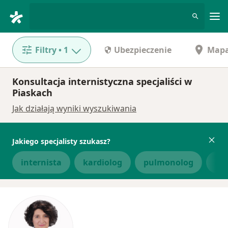
Me
Filtry
• 1
Ubezpieczenie
Map
Konsultacja internistyczna specjaliści w
Piaskach
Jak działają wyniki wyszukiwania
Jakiego specjalisty szukasz?
internista
kardiolog
pulmonolog
ale