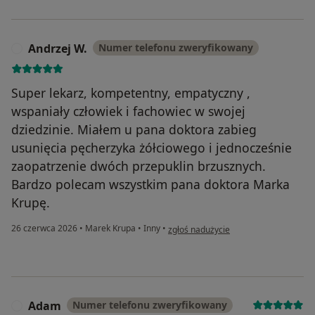
Andrzej W.
Numer telefonu zweryfikowany
A
Super lekarz, kompetentny, empatyczny ,
wspaniały człowiek i fachowiec w swojej
dziedzinie. Miałem u pana doktora zabieg
usunięcia pęcherzyka żółciowego i jednocześnie
zaopatrzenie dwóch przepuklin brzusznych.
Bardzo polecam wszystkim pana doktora Marka
Krupę.
w opinii użytkownika Andrzej W.
26 czerwca 2026
•
Marek Krupa
•
Inny
•
zgłoś nadużycie
Adam
Numer telefonu zweryfikowany
A