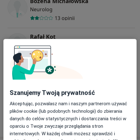
Bożena Michałowska
Neurolog
13 opinii
Rafał Kot
Neurolog
1 opinia
Hanna Ligaj
Neurolog
Szanujemy Twoją prywatność
Akceptując, pozwalasz nam i naszym partnerom używać
lek. Justyna Anna Nowicka
plików cookie (lub podobnych technologii) do zbierania
Neurolog
danych do celów statystycznych i dostarczania treści w
6 opinii
oparciu o Twoje zwyczaje przeglądania stron
internetowych. W każdej chwili możesz sprawdzić i