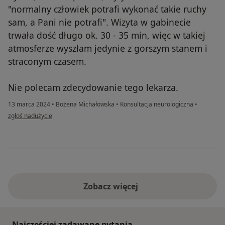
"normalny człowiek potrafi wykonać takie ruchy
sam, a Pani nie potrafi". Wizyta w gabinecie
trwała dość długo ok. 30 - 35 min, więc w takiej
atmosferze wyszłam jedynie z gorszym stanem i
straconym czasem.
Nie polecam zdecydowanie tego lekarza.
13 marca 2024
•
Bożena Michałowska
•
Konsultacja neurologiczna
•
w opinii użytkownika Elizabeth
zgłoś nadużycie
Zobacz więcej
Najczęściej zadawane pytania