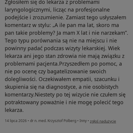
Zgłosiłem się do lekarza z problemami
laryngologicznymi, licząc na profesjonalne
podejście i zrozumienie. Zamiast tego usłyszałem
komentarz w stylu: „A ile pan ma lat, skoro ma
pan takie problemy? Ja mam X lat i nie narzekam”.
Tego typu porównania są nie na miejscu i nie
powinny padać podczas wizyty lekarskiej. Wiek
lekarza ani jego stan zdrowia nie mają związku z
problemami pacjenta.Przyszedłem po pomoc, a
nie po ocenę czy bagatelizowanie swoich
dolegliwości. Oczekiwałem empatii, szacunku i
skupienia się na diagnostyce, a nie osobistych
komentarzy.Niestety po tej wizycie nie czułem się
potraktowany poważnie i nie mogę polecić tego
lekarza.
w opinii użytkownika Grac
14 lipca 2026
•
dr n. med. Krzysztof Polberg
•
Inny
•
zgłoś nadużycie