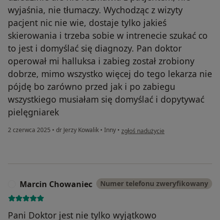
wyjaśnia, nie tłumaczy. Wychodząc z wizyty
pacjent nic nie wie, dostaje tylko jakieś
skierowania i trzeba sobie w intrenecie szukać co
to jest i domyślać się diagnozy. Pan doktor
operował mi halluksa i zabieg został zrobiony
dobrze, mimo wszystko więcej do tego lekarza nie
pójdę bo zarówno przed jak i po zabiegu
wszystkiego musiałam się domyślać i dopytywać
pielęgniarek
w opinii użytkownika Iwona
2 czerwca 2025
•
dr Jerzy Kowalik
•
Inny
•
zgłoś nadużycie
Marcin Chowaniec
Numer telefonu zweryfikowany
M
Pani Doktor jest nie tylko wyjątkowo