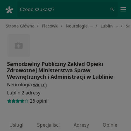
Me
Czego szukasz?
Strona Główna
Placówki
Neurologia
Lublin
Sa
Zmień miasto
Zmień m
Samodzielny Publiczny Zakład Opieki
Zdrowotnej Ministerstwa Spraw
Wewnętrznych i Administracji w Lublinie
Neurologia
więcej
Lublin
2 adresy
26 opinii
Usługi
Specjaliści
Adresy
Opinie