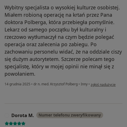
Wybitny specjalista o wysokiej kulturze osobistej.
Miałem robioną operację na krtań przez Pana
doktora Polberga, która przebiegła pomyślnie.
Lekarz od samego początku był kulturalny i
rzeczowo wytłumaczył na czym będzie polegać
operacja oraz zalecenia po zabiegu. Po
zachowaniu personelu widać, że na oddziale ciszy
się dużym autorytetem. Szczerze polecam tego
specjalistę, który w mojej opinii nie minął się z
powołaniem.
w opinii użytkownika 
14 grudnia 2025
•
dr n. med. Krzysztof Polberg
•
Inny
•
zgłoś nadużycie
Dorota M.
Numer telefonu zweryfikowany
D