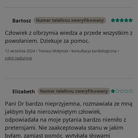
Bartosz
Numer telefonu zweryfikowany
B
Człowiek z olbrzymia wiedza a przede wszystkim z
powołaniem. Dziekuje za pomoc.
12 września 2024
•
Tomasz Wołyniak
•
konsultacja kardiologiczna
•
w opinii użytkownika Bartosz
zgłoś nadużycie
Elizabeth
Numer telefonu zweryfikowany
E
Pani Dr bardzo nieprzyjemna, rozmawiała ze mną
jakbym była nierozwiniętym człowiek,
odpowiadała na moje pytania bardzo niemiło z
pretensjami. Nie zaakceptowała stanu w jakim
byłam, zamiast pomóc, wytykała słowami