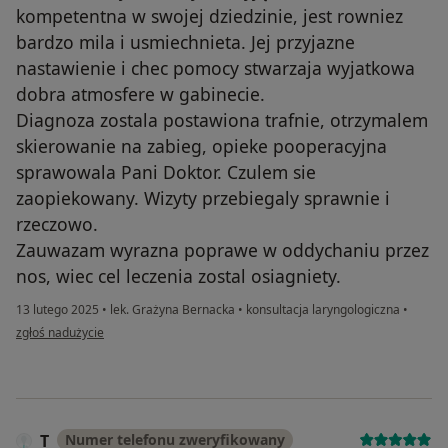
kompetentna w swojej dziedzinie, jest rowniez
bardzo mila i usmiechnieta. Jej przyjazne
nastawienie i chec pomocy stwarzaja wyjatkowa
dobra atmosfere w gabinecie.
Diagnoza zostala postawiona trafnie, otrzymalem
skierowanie na zabieg, opieke pooperacyjna
sprawowala Pani Doktor. Czulem sie
zaopiekowany. Wizyty przebiegaly sprawnie i
rzeczowo.
Zauwazam wyrazna poprawe w oddychaniu przez
nos, wiec cel leczenia zostal osiagniety.
13 lutego 2025
•
lek. Grażyna Bernacka
•
konsultacja laryngologiczna
•
w opinii użytkownika Marcin Chowaniec
zgłoś nadużycie
T
Numer telefonu zweryfikowany