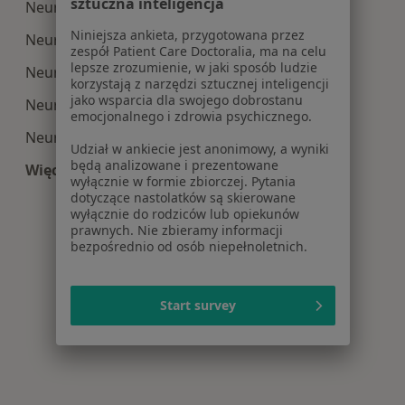
sztuczna inteligencja
Neurologia centra medyczne w Puławach
Niniejsza ankieta, przygotowana przez
Neurologia centra medyczne w Świdniku
zespół Patient Care Doctoralia, ma na celu
lepsze zrozumienie, w jaki sposób ludzie
Neurologia centra medyczne w Kraśniku
korzystają z narzędzi sztucznej inteligencji
jako wsparcia dla swojego dobrostanu
Neurologia centra medyczne w Łęcznej
emocjonalnego i zdrowia psychicznego.
Neurologia centra medyczne w Bełżycach
Udział w ankiecie jest anonimowy, a wyniki
będą analizowane i prezentowane
Więcej (6)
wyłącznie w formie zbiorczej. Pytania
Więcej w kategorii: Centra medyczne Neurologi
dotyczące nastolatków są skierowane
wyłącznie do rodziców lub opiekunów
prawnych. Nie zbieramy informacji
bezpośrednio od osób niepełnoletnich.
Start survey