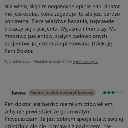
Nie wiem, skąd te negatywne opinie Pani doktor
nie jest osobą, która zagaduje itp ale jest bardzo
konkretna. Zleca właściwe badania, naprawdę
troszczy się o pacjenta. Wyjaśnia i tłumaczy. Ma
mnóstwo pacjentów, stałych zadowolonych
pacjentów. Ja jestem zaopiekowana. Dziękuję
Pani Doktor.
w opinii użytkownika Dorota M.
10 grudnia 2025
•
Magdalena Łoza
•
Inny
•
zgłoś nadużycie
Iwona
Numer telefonu zweryfikowany
I
Pan doktor jest bardzo niemiłym człowiekiem,
żeby nie powiedzieć że gburowatym.
Przypuszczam, że jest dobrym specjalistą w swojej
dziedzinie ale nie rozmawia z pacjentem, nie