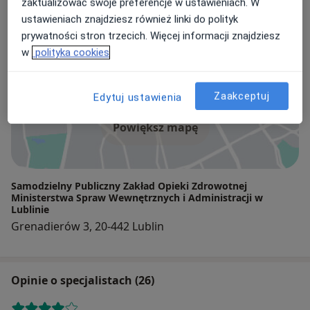
zaktualizować swoje preferencje w ustawieniach. W
Adresy (2)
ustawieniach znajdziesz również linki do polityk
prywatności stron trzecich. Więcej informacji znajdziesz
Adres 1
Adres 2
w
polityka cookies
Zaakceptuj
Edytuj ustawienia
Powiększ mapę
Samodzielny Publiczny Zakład Opieki Zdrowotnej
Ministerstwa Spraw Wewnętrznych i Administracji w
Lublinie
Grenadierów 3, 20-442 Lublin
Opinie o specjalistach (26)