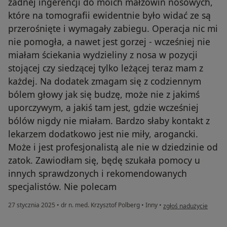
żadnej ingerencji do moich małżowin nosowych,
które na tomografii ewidentnie było widać ze są
przerośnięte i wymagały zabiegu. Operacja nic mi
nie pomogła, a nawet jest gorzej - wcześniej nie
miałam ściekania wydzieliny z nosa w pozycji
stojącej czy siedzącej tylko leżącej teraz mam z
każdej. Na dodatek zmagam się z codziennym
bólem głowy jak się budzę, może nie z jakimś
uporczywym, a jakiś tam jest, gdzie wcześniej
bólów nigdy nie miałam. Bardzo słaby kontakt z
lekarzem dodatkowo jest nie miły, arogancki.
Może i jest profesjonalistą ale nie w dziedzinie od
zatok. Zawiodłam się, będę szukała pomocy u
innych sprawdzonych i rekomendowanych
specjalistów. Nie polecam
w opinii użytkownika L
27 stycznia 2025
•
dr n. med. Krzysztof Polberg
•
Inny
•
zgłoś nadużycie