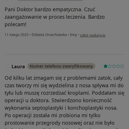
Pani Doktor bardzo empatyczna. Czuć
zaangażowanie w proces leczenia. Bardzo
polecam!
w opinii użytkownika T
11 lutego 2025
•
Elżbieta Orzechowska
•
Inny
•
zgłoś nadużycie
Laura
Numer telefonu zweryfikowany
L
Od kilku lat zmagam się z problemami zatok, cały
czas tworzy mi się wydzielina z nosa spływa mi do
tyłu lub muszę rozrzedzać kroplami. Poddałam się
operacji u doktora. Stwierdzono konieczność
wykonania septoplastyki i konchoplastyki nosa.
Po operacji została mi zrobiona mi tylko
prostowanie przegrody nosowej oraz nie było